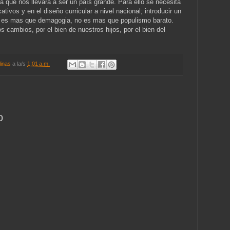
a que nos llevara a ser un país grande. Para ello se necesita
tivos y en el diseño curricular a nivel nacional; introducir un
 es mas que demagogia, no es mas que populismo barato.
 cambios, por el bien de nuestros hijos, por el bien del
linas
a la/s
1:01 a.m.
o