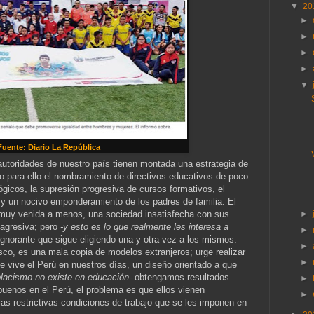
▼
20
►
►
►
►
▼
Fuente: Diario La República
utoridades de nuestro país tienen montada una estrategia de
do para ello el nombramiento de directivos educativos de poco
icos, la supresión progresiva de cursos formativos, el
l y un nocivo emponderamiento de los padres de familia. El
►
 muy venida a menos, una sociedad insatisfecha con sus
 agresiva; pero
-y esto es lo que realmente les interesa a
►
gnorante que sigue eligiendo una y otra vez a los mismos.
►
asco, es una mala copia de modelos extranjeros; urge realizar
►
e vive el Perú en nuestros días, un diseño orientado a que
placismo no existe en educación-
obtengamos resultados
►
uenos en el Perú, el problema es que ellos vienen
►
las restrictivas condiciones de trabajo que se les imponen en