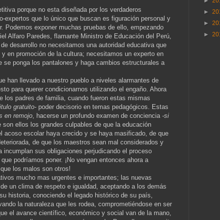
►
20
itiva porque no esta diseñada por los verdaderos
►
20
-expertos que lo único que buscan es figuración personal y
►
20
der. Podemos exponer muchas pruebas de ello, empezando
►
20
iel Alfaro Paredes, flamante Ministro de Educación del Perú,
 de desarrollo no necesitamos una autoridad educativa que
 y en promoción de la cultura; necesitamos un experto en
e se ponga los pantalones y haga cambios estructurales a
ue han llevado a nuestro pueblo a niveles alarmantes de
sto para querer condicionarnos utilizando el engaño. Ahora
 de los padres de familia, cuando fueron estas mismas
itulo gratuito-
poder decisorio en temas pedagógicos. Estas
s en remojo
, hacerse un profundo examen de conciencia
-si
 son ellos los grandes culpables de que la educación
el acoso escolar haya crecido y se haya masificado, de que
deteriorada, de que los maestros sean mal considerados y
a incumplan sus obligaciones perjudicando el proceso
que podríamos poner. ¡No vengan entonces ahora a
r que los malos son otros!
ativos mucho mas urgentes e importantes; las nuevas
de un clima de respeto e igualdad, aceptando a los demás
su historia, conociendo el legado histórico de su país,
vando la naturaleza que les rodea, comprometiéndose en ser
e el avance científico, económico y social van de la mano,