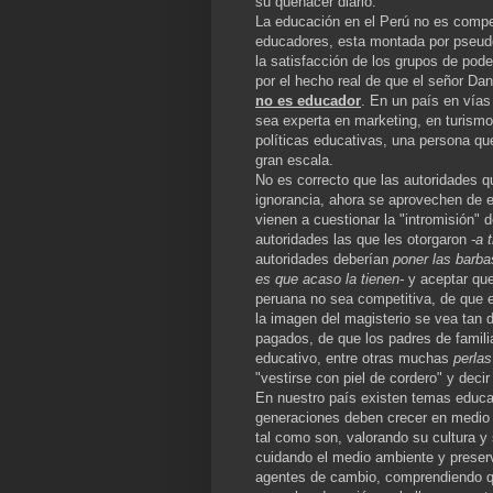
su quehacer diario.
La educación en el Perú no es compet
educadores, esta montada por pseudo
la satisfacción de los grupos de po
por el hecho real de que el señor Dan
no es educador
. En un país en vías
sea experta en marketing, en turismo
políticas educativas, una persona qu
gran escala.
No es correcto que las autoridades q
ignorancia, ahora se aprovechen de e
vienen a cuestionar la "intromisión"
autoridades las que les otorgaron
-a t
autoridades deberían
poner las barba
es que acaso la tienen-
y aceptar que
peruana no sea competitiva, de que 
la imagen del magisterio se vea tan 
pagados, de que los padres de famili
educativo, entre otras muchas
perlas
"vestirse con piel de cordero" y deci
En nuestro país existen temas educ
generaciones deben crecer en medio 
tal como son, valorando su cultura y 
cuidando el medio ambiente y preser
agentes de cambio, comprendiendo qu