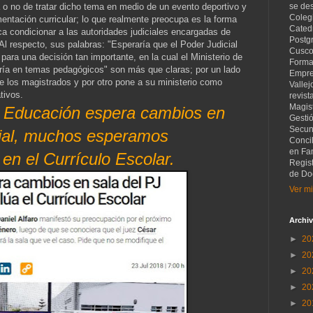
 o no de tratar dicho tema en medio de un evento deportivo y
se de
Coleg
entación curricular; lo que realmente preocupa es la forma
Catedr
sca condicionar a las autoridades judiciales encargadas de
Postg
 Al respecto, sus palabras: "Esperaría que el Poder Judicial
Cusco
ara una decisión tan importante, en la cual el Ministerio de
Forma
ría en temas pedagógicos" son más que claras; por un lado
Empre
de los magistrados y por otro pone a su ministerio como
Vallej
tivos.
revist
Magist
e Educación espera cambios en
Gesti
Secund
cial, muchos esperamos
Concil
en Fam
en el Currículo Escolar.
Regis
de Do
Ver mi
Archiv
►
20
►
20
►
20
►
20
►
20