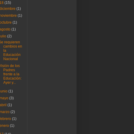
18
(15)
diciembre
(1)
noviembre
(1)
octubre
(1)
agosto
(1)
julio
(2)
Se requieren
cambios en
la
Educación
Nacional
Visión de los
Padres
frente a la
Educación:
Ayer y...
junio
(1)
mayo
(3)
abril
(1)
marzo
(2)
febrero
(1)
enero
(1)