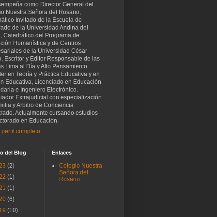
sempeña como Director General del
io Nuestra Señora del Rosario,
ático Invitado de la Escuela de
rado de la Universidad Andina del
, Catedrático del Programa de
ción Humanística y de Centros
sariales de la Universidad César
o, Escritor y Editor Responsable de las
as Lima al Día y Alto Pensamiento.
er en Teoría y Práctica Educativa y en
ón Educativa, Licenciado en Educación
aria e Ingeniero Electrónico.
iador Extrajudicial con especialización
ilia y Arbitro de Conciencia
trado. Actualmente cursando estudios
ctorado en Educación.
 perfil completo
o del Blog
Enlaces
23
(2)
Colegio Nuestra
Señora del
22
(1)
Rosario
21
(1)
20
(6)
19
(10)