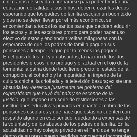
cinco años de su vida a prepararse para poder brindar una
educación de calidad a sus niños, deben cruzar los dedos
esperando que los padres de familia escojan un buen texto
y que no se dejen llevar por el más económico, se
encomiendan a todos los santos para que decidan adquirir
los textos y útiles escolares pronto para poder hacer uso
efectivo de estos y encienden velitas milagrosas con la
esperanza de que los padres de familia paguen sus
pensiones a tiempo... o que por lo menos las paguen.
En el país de los mil y un absurdos; la nación de los dos
presidentes presos, uno prófugo y el actual en el ojo de la
tormenta; la patria donde todo tiene precio; el estado de la
corrupción, el cohecho y la impunidad; el imperio de la
cultura chicha, la criollada y la televisión basura; existe una
absurda ley
-herencia justamente del gobierno del
expresidente que huyó del país y se esconde de la
justicia-
que impone una serie de restricciones a las
instituciones educativas privadas en cuanto al cobro de las
pensiones escolares y que hace que estas no cuenten con
respaldo alguno en este sentido, quedando a expensas de
la voluntad y de los abusos de los padres de familia. En la
actualidad no hay colegio privado en el Perú que no tenga
dentro de su presupuesto perdidas por cuentas incobrables.