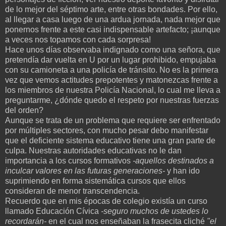
de lo mejor del séptimo arte, entre otras bondades. Por ello,
al llegar a casa luego de una ardua jornada, nada mejor que
ponernos frente a este casi indispensable artefacto; ¡aunque
a veces nos topamos con cada sorpresa!
Hace unos días observaba indignado como una señora, que
pretendía dar vuelta en U por un lugar prohibido, empujaba
con su camioneta a una policía de tránsito. No es la primera
vez que vemos actitudes prepotentes y matonezcas frente a
los miembros de nuestra Policía Nacional, lo cual me lleva a
preguntarme, ¿dónde quedo el respeto por nuestras fuerzas
del orden?
Aunque se trata de un problema que requiere ser enfrentado
por múltiples sectores, con mucho pesar debo manifestar
que el deficiente sistema educativo tiene una gran parte de
culpa. Nuestras autoridades educativas no le dan
importancia a los cursos formativos
-aquellos destinados a
inculcar valores en las futuras generaciones-
y han ido
suprimiendo en forma sistemática cursos que ellos
consideran de menor transcendencia.
Recuerdo que en mis épocas de colegio existía un curso
llamado Educación Cívica
-seguro muchos de ustedes lo
recordarán-
en el cual nos enseñaban la frasecita cliché
"el