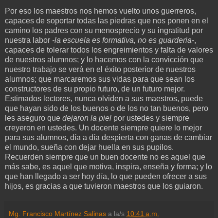
Por eso los maestros nos hemos vuelto unos guerreros,
capaces de soportar todas las piedras que nos ponen en el
camino los padres con su menosprecio y su ingratitud por
nuestra labor
-la escuela es formativa, no es guarderia-
,
capaces de tolerar todos los engreimientos y falta de valores
de nuestros alumnos; y lo hacemos con la convicción que
nuestro trabajo se verá en el éxito posterior de nuestros
alumnos; que marcaremos sus vidas para que sean los
constructores de su propio futuro, de un futuro mejor.
Estimados lectores, nunca olviden a sus maestros, puede
que hayan sido de los buenos o de los no tan buenos, pero
les aseguro que
dejaron la piel
por ustedes y siempre
creyeron en ustedes. Un docente siempre quiere lo mejor
para sus alumnos, día a día despierta con ganas de cambiar
el mundo, sueña con dejar huella en sus pupilos.
Recuerden siempre que un buen docente no es aquel que
más sabe, es aquel que motiva, inspira, enseña y forma; y lo
que han llegado a ser hoy día, lo que pueden ofrecer a sus
hijos, es gracias a que tuvieron maestros que los guiaron.
Mg. Francisco Martínez Salinas
a la/s
10:41 a.m.