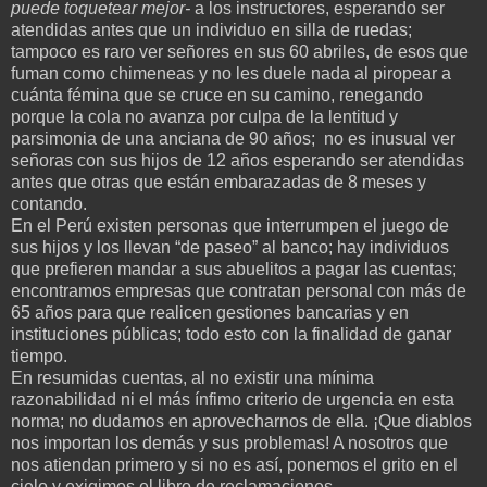
puede toquetear mejor-
a los instructores, esperando ser
atendidas antes que un individuo en silla de ruedas;
tampoco es raro ver señores en sus 60 abriles, de esos que
fuman como chimeneas y no les duele nada al piropear a
cuánta fémina que se cruce en su camino, renegando
porque la cola no avanza por culpa de la lentitud y
parsimonia de una anciana de 90 años; no es inusual ver
señoras con sus hijos de 12 años esperando ser atendidas
antes que otras que están embarazadas de 8 meses y
contando.
En el Perú existen personas que interrumpen el juego de
sus hijos y los llevan “de paseo” al banco; hay individuos
que prefieren mandar a sus abuelitos a pagar las cuentas;
encontramos empresas que contratan personal con más de
65 años para que realicen gestiones bancarias y en
instituciones públicas; todo esto con la finalidad de ganar
tiempo.
En resumidas cuentas, al no existir una mínima
razonabilidad ni el más ínfimo criterio de urgencia en esta
norma; no dudamos en aprovecharnos de ella. ¡Que diablos
nos importan los demás y sus problemas! A nosotros que
nos atiendan primero y si no es así, ponemos el grito en el
cielo y exigimos el libro de reclamaciones.