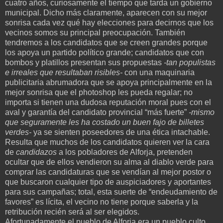
cuatro años, curiosamente el tiempo que tarda un gobierno
municipal. Dicho más claramente, aparecen con su mejor
sonrisa cada vez qué hay elecciones para decirnos que los
vecinos somos su principal preocupación. También
tendremos a los candidatos que se creen grandes porque
los apoya un partido político grande; candidatos que con
bombos y platillos presentan sus propuestas
-tan populistas
e irreales que resultaban risibles-
con una maquinaria
publicitaria abrumadora que se apoya principalmente en la
mejor sonrisa que el photoshop les pueda regalar; no
importa si tienen una dudosa reputación moral pues con el
aval y garantía del candidato provincial “más fuerte”
-mismo
que seguramente les ha costado un buen fajo de billetes
verdes-
ya se sienten poseedores de una ética intachable.
Resulta que muchos de los candidatos quieren ver la cara
de
candidazos
a los pobladores de Alforja, pretenden
ocultar que de ellos vendieron su alma al diablo verde para
comprar las candidaturas que se vendían al mejor postor o
que buscaron cualquier tipo de auspiciadores y aportantes
para sus campañas; total, esta suerte de “endeudamiento de
favores” es lícita, el vecino no tiene porque saberla y la
retribución recién será al ser elegidos.
Afortunadamente el pueblo de Alforja era un pueblo culto,