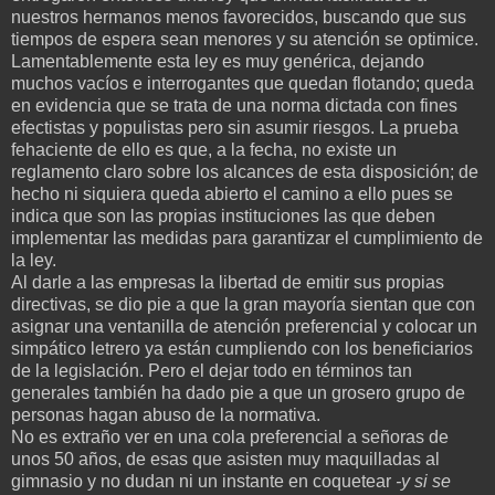
nuestros hermanos menos favorecidos, buscando que sus
tiempos de espera sean menores y su atención se optimice.
Lamentablemente esta ley es muy genérica, dejando
muchos vacíos e interrogantes que quedan flotando; queda
en evidencia que se trata de una norma dictada con fines
efectistas y populistas pero sin asumir riesgos. La prueba
fehaciente de ello es que, a la fecha, no existe un
reglamento claro sobre los alcances de esta disposición; de
hecho ni siquiera queda abierto el camino a ello pues se
indica que son las propias instituciones las que deben
implementar las medidas para garantizar el cumplimiento de
la ley.
Al darle a las empresas la libertad de emitir sus propias
directivas, se dio pie a que la gran mayoría sientan que con
asignar una ventanilla de atención preferencial y colocar un
simpático letrero ya están cumpliendo con los beneficiarios
de la legislación. Pero el dejar todo en términos tan
generales también ha dado pie a que un grosero grupo de
personas hagan abuso de la normativa.
No es extraño ver en una cola preferencial a señoras de
unos 50 años, de esas que asisten muy maquilladas al
gimnasio y no dudan ni un instante en coquetear
-y si se