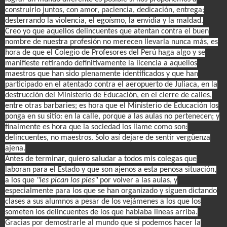
construirlo juntos, con amor, paciencia, dedicación, entrega;
desterrando la violencia, el egoísmo, la envidia y la maldad.
Creo yo que aquellos delincuentes que atentan contra el buen
nombre de nuestra profesión no merecen llevarla nunca más, es
hora de que el Colegio de Profesores del Perú haga algo y se
manifieste retirando definitivamente la licencia a aquellos
maestros que han sido plenamente identificados y que han
participado en el atentado contra el aeropuerto de Juliaca, en la
destrucción del Ministerio de Educación, en el cierre de calles,
entre otras barbaries; es hora que el Ministerio de Educación los
ponga en su sitio: en la calle, porque a las aulas no pertenecen; y
finalmente es hora que la sociedad los llame como son:
delincuentes, no maestros. Solo así dejare de sentir vergüenza
ajena.
Antes de terminar, quiero saludar a todos mis colegas que
laboran para el Estado y que son ajenos a esta penosa situación,
a los que
"les pican los pies"
por volver a las aulas, y
especialmente para los que se han organizado y siguen dictando
clases a sus alumnos a pesar de los vejámenes a los que los
someten los delincuentes de los que hablaba lineas arriba.
Gracias por demostrarle al mundo que si podemos hacer la