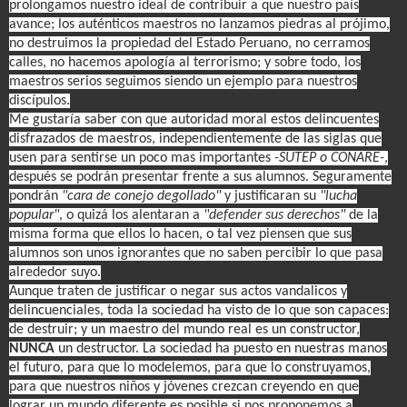
prolongamos nuestro ideal de contribuir a que nuestro país
avance; los auténticos maestros no lanzamos piedras al prójimo,
no destruimos la propiedad del Estado Peruano, no cerramos
calles, no hacemos apología al terrorismo; y sobre todo, los
maestros serios seguimos siendo un ejemplo para nuestros
discípulos.
Me gustaría saber con que autoridad moral estos delincuentes
disfrazados de maestros, independientemente de las siglas que
usen para sentirse un poco mas importantes
-SUTEP o CONARE-
,
después se podrán presentar frente a sus alumnos. Seguramente
pondrán
"cara de conejo degollado"
y justificaran su
"lucha
popular"
, o quizá los alentaran a
"defender sus derechos"
de la
misma forma que ellos lo hacen, o tal vez piensen que sus
alumnos son unos ignorantes que no saben percibir lo que pasa
alrededor suyo.
Aunque traten de justificar o negar sus actos vandalicos y
delincuenciales, toda la sociedad ha visto de lo que son capaces:
de destruir; y un maestro del mundo real es un constructor,
NUNCA
un destructor. La sociedad ha puesto en nuestras manos
el futuro, para que lo modelemos, para que lo construyamos,
para que nuestros niños y jóvenes crezcan creyendo en que
lograr un mundo diferente es posible si nos proponemos a