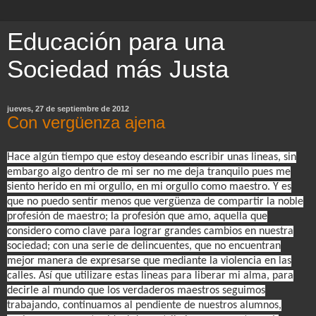
Educación para una
Sociedad más Justa
jueves, 27 de septiembre de 2012
Con vergüenza ajena
Hace algún tiempo que estoy deseando escribir unas lineas, sin
embargo algo dentro de mi ser no me deja tranquilo pues me
siento herido en mi orgullo, en mi orgullo como maestro. Y es
que no puedo sentir menos que vergüenza de compartir la noble
profesión de maestro; la profesión que amo, aquella que
considero como clave para lograr grandes cambios en nuestra
sociedad; con una serie de delincuentes, que no encuentran
mejor manera de expresarse que mediante la violencia en las
calles. Así que utilizare estas lineas para liberar mi alma, para
decirle al mundo que los verdaderos maestros seguimos
trabajando, continuamos al pendiente de nuestros alumnos,