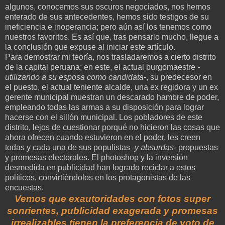
algunos, conocemos sus oscuros negociados, nos hemos
enterado de sus antecedentes, hemos sido testigos de su
ineficiencia e inoperancia; pero aún así los tenemos como
nuestros favoritos. Es así que, tras pensarlo mucho, llegue a
la conclusión que expuse al iniciar este artículo.
Para demostrar mi teoría, nos trasladaremos a cierto distrito
de la capital peruana; en este, el actual burgomaestre
-
utilizando a su esposa como candidata-
, su predecesor en
el puesto, el actual teniente alcalde, una ex regidora y un ex
gerente municipal muestran un descarado hambre de poder,
empleando todas las armas a su disposición para lograr
hacerse con el sillón municipal. Los pobladores de este
distrito, lejos de cuestionar porqué no hicieron las cosas que
ahora ofrecen cuando estuvieron en el poder, les creen
todas y cada una de sus populistas
-y absurdas-
propuestas
y promesas electorales. El photoshop y la inversión
desmedida en publicidad han logrado reciclar a estos
políticos, convirtiéndolos en los protagonistas de las
encuestas.
Vemos que exautoridades con fotos super
sonrientes, publicidad exagerada y promesas
irrealizables tienen la preferencia de voto de