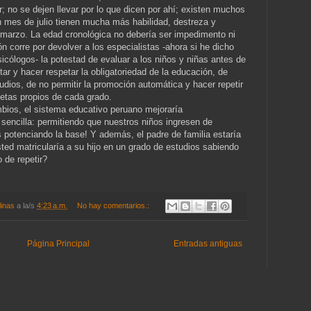
ar; no se dejen llevar por lo que dicen por ahí; existen muchos
 mes de julio tienen mucha más habilidad, destreza y
marzo. La edad cronológica no debería ser impedimento ni
ón corre por devolver a los especialistas -ahora si he dicho
sicólogos- la potestad de evaluar a los niños y niñas antes de
tar y hacer respetar la obligatoriedad de la educación, de
tudios, de no permitir la promoción automática y hacer repetir
metas propios de cada grado.
ios, el sistema educativo peruano mejoraría
encilla: permitiendo que nuestros niños ingresen de
s potenciando la base! Y además, el padre de familia estaría
ed matricularía a su hijo en un grado de estudios sabiendo
 de repetir?
linas
a la/s
4:23 a.m.
No hay comentarios.:
Página Principal
Entradas antiguas