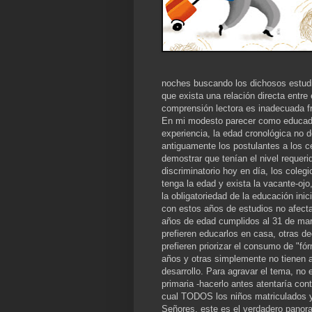
noches buscando los dichosos estudi
que exista una relación directa entre
comprensión lectora es inadecuada fr
En mi modesto parecer como educado
experiencia, la edad cronológica no de
antiguamente los postulantes a los c
demostrar que tenían el nivel requeri
discriminatorio hoy en día, los cole
tenga la edad y exista la vacante-o
la obligatoriedad de la educación ini
con estos años de estudios no afecta 
años de edad cumplidos al 31 de marz
prefieren educarlos en casa, otras d
prefieren priorizar el consumo de "f
años y otras simplemente no tienen 
desarrollo. Para agravar el tema, no 
primaria -hacerlo antes atentaría cont
cual TODOS los niños matriculados y
Señores, este es el verdadero panora