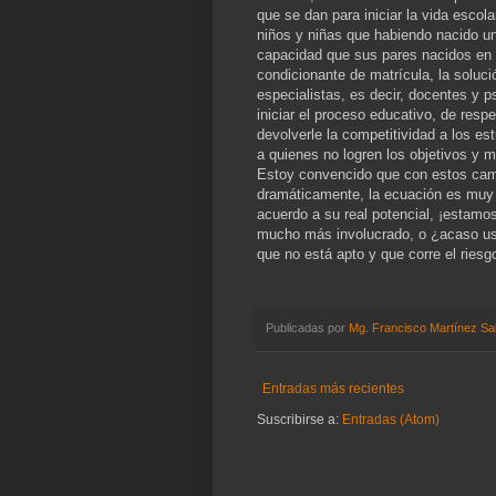
que se dan para iniciar la vida escol
niños y niñas que habiendo nacido un
capacidad que sus pares nacidos en 
condicionante de matrícula, la soluci
especialistas, es decir, docentes y p
iniciar el proceso educativo, de respe
devolverle la competitividad a los es
a quienes no logren los objetivos y 
Estoy convencido que con estos camb
dramáticamente, la ecuación es muy s
acuerdo a su real potencial, ¡estamo
mucho más involucrado, o ¿acaso ust
que no está apto y que corre el riesgo
Publicadas por
Mg. Francisco Martínez Sa
Entradas más recientes
Suscribirse a:
Entradas (Atom)