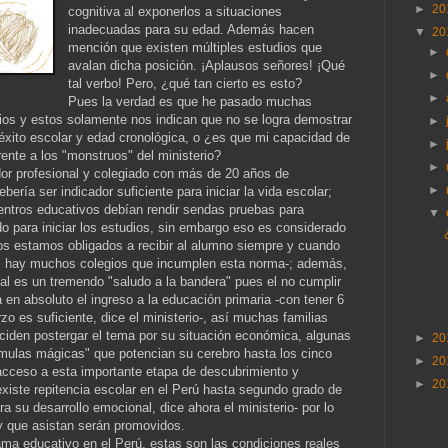
►
20
cognitiva al exponerlos a situaciones
inadecuadas para su edad. Además hacen
▼
20
mención que existen múltiples estudios que
►
avalan dicha posición. ¡Aplausos señores! ¡Qué
►
tal verbo! Pero, ¿qué tan cierto es esto?
►
Pues la verdad es que he pasado muchas
os y estos solamente nos indican que no se logra demostrar
►
 éxito escolar y edad cronológica, o ¿es que mi capacidad de
►
ente a los "monstruos" del ministerio?
►
r profesional y colegiado con más de 20 años de
►
bería ser indicador suficiente para iniciar la vida escolar;
entros educativos debían rendir sendas pruebas para
▼
do para iniciar los estudios, sin embargo eso es considerado
gios estamos obligados a recibir al alumno siempre y cuando
jo, hay muchos colegios que incumplen esta norma-; además,
cial es un tremendo "saludo a la bandera" pues el no cumplir
en absoluto el ingreso a la educación primaria -con tener 6
o es suficiente, dice el ministerio-, así muchas familias
eciden postergar el tema por su situación económica, algunas
►
20
órmulas mágicas" que potencian su cerebro hasta los cinco
►
20
acceso a esta importante etapa de descubrimiento y
►
20
existe repitencia escolar en el Perú hasta segundo grado de
ra su desarrollo emocional, dice ahora el ministerio- por lo
 que asistan serán promovidos.
ma educativo en el Perú, estas son las condiciones reales