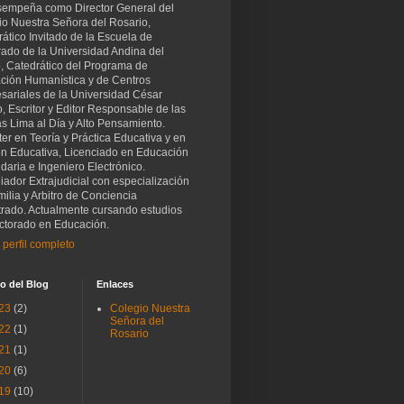
sempeña como Director General del
io Nuestra Señora del Rosario,
ático Invitado de la Escuela de
rado de la Universidad Andina del
, Catedrático del Programa de
ción Humanística y de Centros
sariales de la Universidad César
o, Escritor y Editor Responsable de las
as Lima al Día y Alto Pensamiento.
er en Teoría y Práctica Educativa y en
ón Educativa, Licenciado en Educación
aria e Ingeniero Electrónico.
iador Extrajudicial con especialización
ilia y Arbitro de Conciencia
trado. Actualmente cursando estudios
ctorado en Educación.
 perfil completo
o del Blog
Enlaces
23
(2)
Colegio Nuestra
Señora del
22
(1)
Rosario
21
(1)
20
(6)
19
(10)