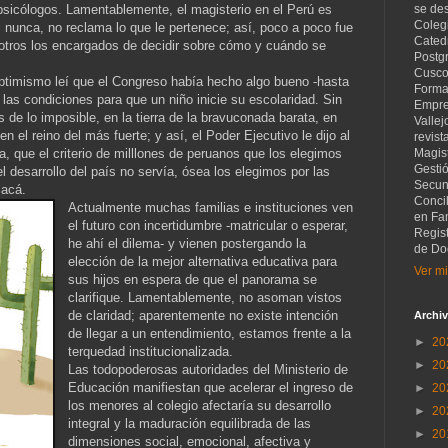
psicólogos. Lamentablemente, el magisterio en el Perú es
se de
Coleg
i nunca, no reclama lo que le pertenece; así, poco a poco fue
Catedr
 otros los encargados de decidir sobre cómo y cuándo se
Postg
Cusco
optimismo leí que el Congreso había hecho algo bueno -hasta
Forma
las condiciones para que un niño inicie su escolaridad. Sin
Empre
 de lo imposible, en la tierra de la bravuconada barata, en
Vallej
 el reino del más fuerte; y así, el Poder Ejecutivo le dijo al
revist
a, que el criterio de milllones de peruanos que los elegimos
Magist
Gesti
 desarrollo del país no servía, ósea los elegimos por las
Secund
 acá.
Concil
Actualmente muchas familias e instituciones ven
en Fam
el futuro con incertidumbre -matricular o esperar,
Regis
he ahí el dilema- y vienen postergando la
de Do
elección de la mejor alternativa educativa para
Ver mi
sus hijos en espera de que el panorama se
clarifique. Lamentablemente, no asoman vistos
de claridad; aparentemente no existe intención
Archiv
de llegar a un entendimiento, estamos frente a la
►
20
terquedad institucionalizada.
►
20
Las todopoderosas autoridades del Ministerio de
Educación manifiestan que acelerar el ingreso de
►
20
los menores al colegio afectaría su desarrollo
►
20
integral y la maduración equilibrada de las
►
20
dimensiones social, emocional, afectiva y