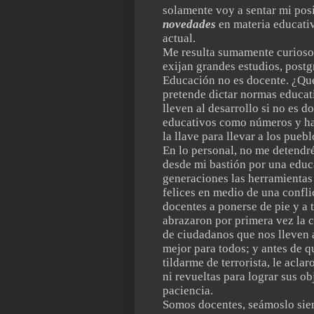
solamente voy a sentar mi posi
novedades
en materia educativ
actual.
Me resulta sumamente curioso 
exijan grandes estudios, postg
Educación no es docente. ¿Qu
pretende dictar normas educat
lleven al desarrollo si no es d
educativos como números y hac
la llave para llevar a los puebl
En lo personal, no me detendr
desde mi bastión por una educa
generaciones las herramientas 
felices en medio de una confli
docentes a ponerse de pie y a 
abrazaron por primera vez la c
de ciudadanos que nos lleven a
mejor para todos; y antes de 
tildarme de terrorista, le acla
ni revueltas para lograr sus o
paciencia.
Somos docentes, seámoslo siem