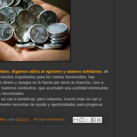
elano, digamos adiós al egoísmo y seamos solidarios
; de
 montos importantes para los menos favorecidos; hay
 dinero y aunque no lo hacen por amor al chancho, sino a
 nuestros centavitos, que acumulen una cantidad interesante
s necesitados.
se van a beneficiar; pero créanme, mucho más se van a
lmente necesitan de ayuda y oportunidades para progresar.
linas
a la/s
9:02 p.m.
No hay comentarios.: