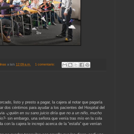
linas
a la/s
12:09 a.m.
1 comentario:
cado, listo y presto a pagar, la cajera al notar que pagaría
r dos céntimos para ayudar a los pacientes del Hospital del
bvia
-¿quién en su sano juicio diría que no a un niño, mucho
io?-
sin embargo, una señora que venía tras mío en la cola
a con la cajera le increpó acerca de la “estafa” que venían