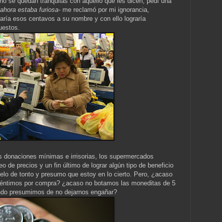
o se quedan tranquilas con aquello que les dicen, pedí una
 ahora estaba furiosa-
me reclamó por mi ignorancia,
ría esos centavos a su nombre y con ello lograría
uestos.
s donaciones mínimas e irrisorias, los supermercados
o de precios y un fin último de lograr algún tipo de beneficio
pelo de tonto y presumo que estoy en lo cierto. Pero, ¿acaso
 céntimos por compra? ¿acaso no botamos las moneditas de 5
ndo presumimos de no dejarnos engañar?