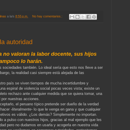
linas
a la/s
8:55 p.m.
No hay comentarios.:
 la autoridad
a no valoran la labor docente, sus hijos
tampoco lo harán.
 sociedades también. Lo ideal sería que esto nos lleve a ser
rgo, la realidad casi siempre está alejada de las
stro país se viven tiempos de mucha incertidumbre y
una espiral de violencia social pocas veces vista; existe un
mpleto rechazo ante cualquier medida que se quiera tomar, una
 por nuestras acciones.
ceptarlo, el peruano típico pretende ser dueño de la verdad
a hacer
-literalmente-
lo que le venga en gana y que cualquier
jetivos es válido. ¿Los demás? Simplemente no importan.
ndo a pulso con nuestros hijos, gracias al mal ejemplo que les
dad pero no dudamos en usarla y acogerla en nuestra vida