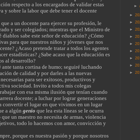
ción respecto a los encargados de validar estas
►
a y sobre la labor que debe tener el docente
►
20
►
20
que a un docente para ejercer su profesión, le
rado y ser colegiados; mientras que el Ministro de
►
20
é diablos sabe este señor de educación? ¿Cómo
►
20
ivas para que nuestros niños y jóvenes que nos
►
20
ocente? ¿Acaso pretende tratar a todos los agentes
►
20
er estadísticas? ¿Sabe acaso que la educación es
►
20
os al desarrollo?
►
20
é ante tanta cortina de humo; seguiré luchando
►
20
ción de calidad y por darles a las nuevas
necesarias para ser exitosos, productivos y
ctiva sociedad. Invito a todos mis colegas
trabajar con esa misma ilusión que tenían cuando
arrera docente; a luchar por lograr generaciones
 convertir el lugar en que vivimos en un lugar
que a algún
genio
que lea esta líneas se le ocurra
ro que un maestro no necesita de armas, violencia
bjetivos, todo lo hacemos con amor, convicción y
pre, porque es nuestra pasión y porque nosotros