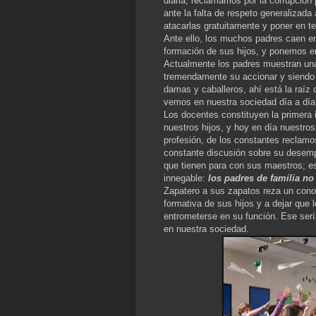
diaria, reclamamos por la corrupción
ante la falta de respeto generalizad
atacarlas gratuitamente y poner en te
Ante ello, los muchos padres caen en
formación de sus hijos, y ponemos en
Actualmente los padres muestran una 
tremendamente su accionar y siendo i
damas y caballeros, ahí está la raíz 
vemos en nuestra sociedad día a día
Los docentes constituyen la primera
nuestros hijos, y hoy en día nuestro
profesión, de los constantes reclamos
constante discusión sobre su desemp
que tienen para con sus maestros; es
innegable:
los padres de familia no
Zapatero a sus zapatos reza un conoci
formativa de sus hijos y a dejar que
entrometerse en su función. Ese serí
en nuestra sociedad.