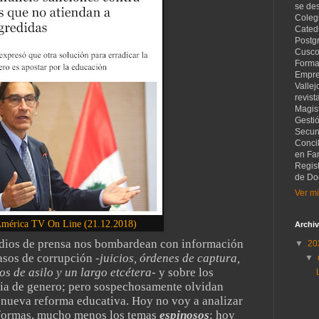
se de
Coleg
Catedr
Postg
Cusco
Forma
Empre
Vallej
revist
Magist
Gesti
Secund
Concil
en Fam
Regis
de Do
Ver mi
América TV On Line (21.12.2018)
Archiv
medios de prensa nos bombardean con información
▼
20
casos de corrupción
-juicios, órdenes de captura,
▼
s de asilo y un largo etcétera-
y sobre los
ia de genero; pero sospechosamente olvidan
 nueva reforma educativa. Hoy no voy a analizar
reformas, mucho menos los temas
espinosos
; hoy