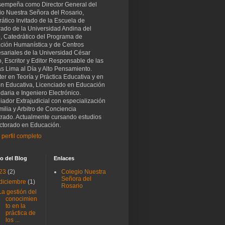
sempeña como Director General del
io Nuestra Señora del Rosario,
ático Invitado de la Escuela de
rado de la Universidad Andina del
, Catedrático del Programa de
ción Humanística y de Centros
sariales de la Universidad César
o, Escritor y Editor Responsable de las
as Lima al Día y Alto Pensamiento.
er en Teoría y Práctica Educativa y en
ón Educativa, Licenciado en Educación
aria e Ingeniero Electrónico.
iador Extrajudicial con especialización
ilia y Arbitro de Conciencia
trado. Actualmente cursando estudios
ctorado en Educación.
 perfil completo
o del Blog
Enlaces
23
(2)
Colegio Nuestra
Señora del
diciembre
(1)
Rosario
La gestión del
conocimien
to en la
práctica de
los ...