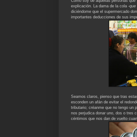
Como soy de aquellas personas que n
explicación. La dama de la cola
-que
diciéndome que el supermercado dona
importantes deducciones de sus imp
Seamos claros, pienso que tras esta
esconden un afán de evitar el redonde
tributario; créanme que no tengo un 
nos perjudica donar uno, dos o tres
céntimos que nos dan de vuelto cua