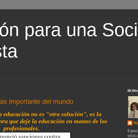
ón para una Soc
ta
Mi Blo
más importante del mundo
a educación no es "otra solución", es la
ora que deje la educación en manos de los
Mg
profesionales.
Espec
años d