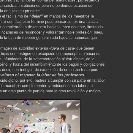
 pero no vacilamos en corromper autoridades, protestamos
a a nuestras instituciones pero no perdemos ocasión de
la de juicio su proceder.
 el facilísimo de
“dejar”
en manos de los maestros la
tre comillas este término pues pensar asi es una falacia.
completa falta de respeto hacia la labor docente, limitando
ncapaces de reconocer y valorar tan noble profesión; pues,
de la falta de respeto generalizada hacia la autoridad que
.
 imagen de autoridad externa
-fuera de casa-
que tienen
s hijos son testigos de excepción del menosprecio hacia su
 infundados, de la sobreprotección al estudiante, de la
eño, y hasta del incumplimiento de los pagos y obligaciones
 decir, son testigos de excepción de un hecho triste pero
 valoran ni respetan la labor de los profesores
.
do dicho, por ello, padres a cumplir con su parte en la labor
 los maestros complementen y redondeen esa labor sin
a un gran punto de partida para la gran revolución y mejora