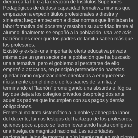
dieron carta libre a la creación de Institutos Superiores
Pedagógicos de dudosa capacidad formativa, mismos que
empezaron a expedir títulos profesionales a diestra y
siniestra; luego empezaron a dictar normas que limitaban la
labor formativa del docente y restaban su autoridad frente al
alumno; finalmente se engañó a la población
-una vez más-
haciéndoles creer que los padres de familia saben más que
los profesores.
Existió
-y existe-
una importante oferta educativa privada,
misma que un gran sector de la población que ha buscado
una alternativa; pero el gobierno al percatarse de ello
empezó a atacarlas, en principio pretendiendo hacerlas
quedar como organizaciones orientadas a enriquecerse
ilícitamente con el dinero de los padres de familia; y
terminando el “faenón” promulgando una absurda e ilógica
ley que deja a los colegios privados desprotegidos ante
aquellos padres que incumplen con sus pagos y demás
obligaciones.
Frente al maltrato sistemático a la noble y abnegada labor
del docente, fuimos testigos del hartazgo de los profesores,
quienes poco a poco se fueron levantando hasta configurar
una huelga de magnitud nacional. Las autoridades
nacionales, lejos de mostrar algún interés real en solucionar