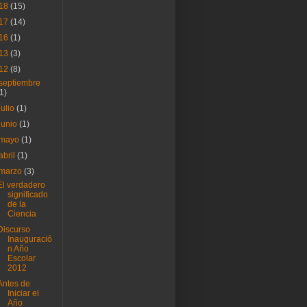
18
(15)
17
(14)
16
(1)
13
(3)
12
(8)
septiembre
(1)
julio
(1)
junio
(1)
mayo
(1)
abril
(1)
marzo
(3)
El verdadero
significado
de la
Ciencia
Discurso
Inauguració
n Año
Escolar
2012
Antes de
Iniciar el
Año