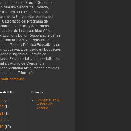
sempeña como Director General del
io Nuestra Señora del Rosario,
ático Invitado de la Escuela de
rado de la Universidad Andina del
, Catedrático del Programa de
ción Humanística y de Centros
sariales de la Universidad César
o, Escritor y Editor Responsable de las
as Lima al Día y Alto Pensamiento.
er en Teoría y Práctica Educativa y en
ón Educativa, Licenciado en Educación
aria e Ingeniero Electrónico.
iador Extrajudicial con especialización
ilia y Arbitro de Conciencia
trado. Actualmente cursando estudios
ctorado en Educación.
 perfil completo
o del Blog
Enlaces
23
(2)
Colegio Nuestra
Señora del
22
(1)
Rosario
21
(1)
20
(6)
19
(10)