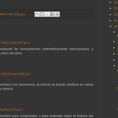
►
20
►
20
linas
a la/s
9:31 a.m.
►
20
►
20
▼
20
►
►
 2012 a las 4:37 p.m.
►
conjunto de conocimientos sistemáticamente estructurados, y
 unos con otros.
►
►
▼
 2012 a las 6:09 p.m.
ocemos y no conocemos, la ciencia se puede clasificar en varias
o ciencia.
 a las 5:26 p.m.
 hombre para comprender, o para entender mejor la historia del