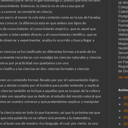
a, debemos partir de su origen etimológico, puesto que este vocablo
se de
 conocimiento. Entonces, la ciencia no es otra cosa que el
Coleg
Catedr
 a conocer se convierte en ciencia.
Postg
 un perro al mover la cola esta contento como en la Ley de Faraday,
Cusco
s conocer; la diferencia esta en que ambos son tipos de
Forma
pos de conocimiento; el conocimiento empirico, que es aquel que
Empre
Vallej
ción o intercambio directo; y el conocimiento cientifico, que es
revist
e observar y experimentar, analiza lo ocurrido y busca llegar a
Magist
.
Gesti
 ciencioa se ha clasificado en diferentes formas a través de los
Secund
Concil
mente recordaran con nostalgia las ciencias naturales y ciencias
en Fam
nosotros por practicidad nos quedamos con una
Regis
e clasifica a las ciencias en dos: ciencias formales y ciencias
de Do
Ver mi
ienen un contenido formal, llevado por por el razonamiento lógico,
mas y demás creadas por el hombre para poder entender y explicar
Archiv
ciencias también se incluye a aquellas que se ocupan de la cultura
turales son aquellas que se dedican al estudio del mundo natural que
►
20
amos en nuestro universo y que pretendemos explicar y manipular
►
20
►
20
 la ciencia esta en todo lo que hacemos; así que la próxima vez que
►
20
ue esta palabrita no se refiere únicamente a la matemática,
s al buen uso de nuestro rico lenguaje, el cual, por cierto, es una
►
20