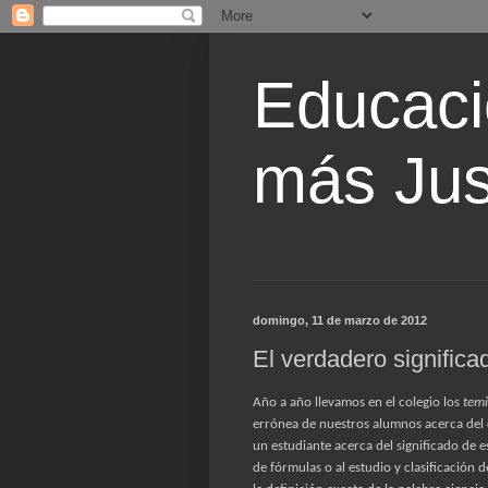
Educaci
más Jus
domingo, 11 de marzo de 2012
El verdadero significa
Año a año llevamos en el colegio los
temi
errónea de nuestros alumnos acerca del c
un estudiante acerca del significado de es
de fórmulas o al estudio y clasificación d