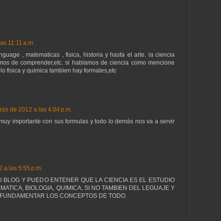
as 11:11 a.m.
guage , matematicas , fisica, historia y hasta el arte. la ciencia
amos de comprender,etc. si hablamos de ciencia como mencione
o fisica y quimica tambien hay formales,etc
zo de 2012 a las 4:04 p.m.
 muy importante con sus formulas y todo lo demás nos va a servir
 a las 5:55 p.m.
U BLOG Y PUEDO ENTENER QUE LA CIENCIA ES EL ESTUDIO
ATICA, BIOLOGIA, QUIMICA, SI NO TAMBIEN DEL LEGUAJE Y
A FUNDAMENTAR LOS CONCEPTOS DE TODO.