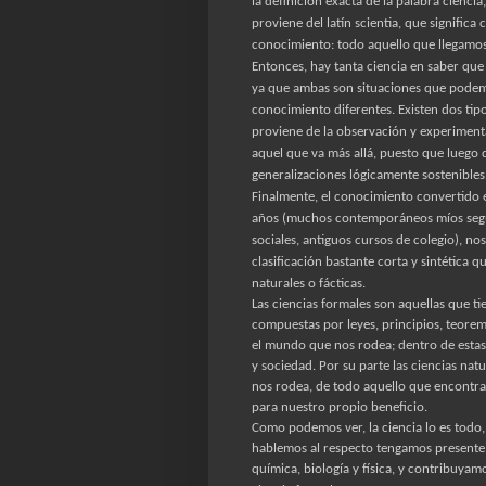
la definición exacta de la palabra cienci
proviene del latín scientia, que significa
conocimiento: todo aquello que llegamos
Entonces, hay tanta ciencia en saber que
ya que ambas son situaciones que podemo
conocimiento diferentes. Existen dos ti
proviene de la observación y experimenta
aquel que va más allá, puesto que luego d
generalizaciones lógicamente sostenibles
Finalmente, el conocimiento convertido en
años (muchos contemporáneos míos segura
sociales, antiguos cursos de colegio), 
clasificación bastante corta y sintética qu
naturales o fácticas.
Las ciencias formales son aquellas que t
compuestas por leyes, principios, teore
el mundo que nos rodea; dentro de estas 
y sociedad. Por su parte las ciencias na
nos rodea, de todo aquello que encontr
para nuestro propio beneficio.
Como podemos ver, la ciencia lo es todo,
hablemos al respecto tengamos presente q
química, biología y física, y contribuyamo