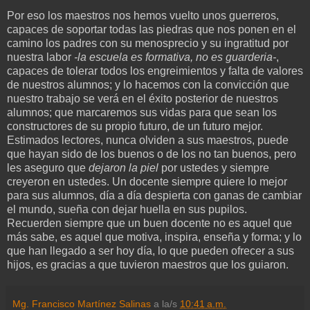
Por eso los maestros nos hemos vuelto unos guerreros,
capaces de soportar todas las piedras que nos ponen en el
camino los padres con su menosprecio y su ingratitud por
nuestra labor
-la escuela es formativa, no es guarderia-
,
capaces de tolerar todos los engreimientos y falta de valores
de nuestros alumnos; y lo hacemos con la convicción que
nuestro trabajo se verá en el éxito posterior de nuestros
alumnos; que marcaremos sus vidas para que sean los
constructores de su propio futuro, de un futuro mejor.
Estimados lectores, nunca olviden a sus maestros, puede
que hayan sido de los buenos o de los no tan buenos, pero
les aseguro que
dejaron la piel
por ustedes y siempre
creyeron en ustedes. Un docente siempre quiere lo mejor
para sus alumnos, día a día despierta con ganas de cambiar
el mundo, sueña con dejar huella en sus pupilos.
Recuerden siempre que un buen docente no es aquel que
más sabe, es aquel que motiva, inspira, enseña y forma; y lo
que han llegado a ser hoy día, lo que pueden ofrecer a sus
hijos, es gracias a que tuvieron maestros que los guiaron.
Mg. Francisco Martínez Salinas
a la/s
10:41 a.m.