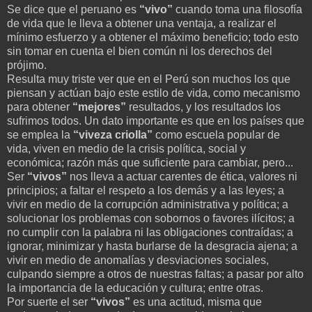
Se dice que el peruano es
“vivo”
cuando toma una filosofía
de vida que le lleva a obtener una ventaja, a realizar el
mínimo esfuerzo y a obtener el máximo beneficio; todo esto
sin tomar en cuenta el bien común ni los derechos del
prójimo.
Resulta muy triste ver que en el Perú son muchos los que
piensan y actúan bajo este estilo de vida, como mecanismo
para obtener
“mejores”
resultados, y los resultados los
sufrimos todos. Un dato importante es que en los países que
se emplea la
“viveza criolla”
como escuela popular de
vida, viven en medio de la crisis política, social y
económica; razón más que suficiente para cambiar, pero...
Ser
“vivos”
nos lleva a actuar carentes de ética, valores ni
principios; a faltar el respeto a los demás y a las leyes; a
vivir en medio de la corrupción administrativa y política; a
solucionar los problemas con sobornos o favores ilícitos; a
no cumplir con la palabra ni las obligaciones contraídas; a
ignorar, minimizar y hasta burlarse de la desgracia ajena; a
vivir en medio de anomalías y desviaciones sociales,
culpando siempre a otros de nuestras faltas; a pasar por alto
la importancia de la educación y cultura; entre otras.
Por suerte el ser
“vivos”
es una actitud, misma que