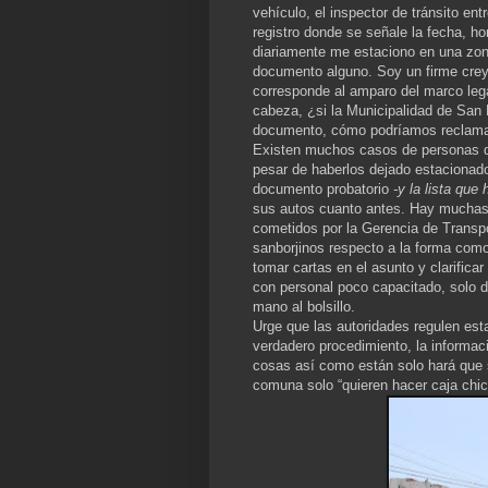
vehículo, el inspector de tránsito ent
registro donde se señale la fecha, hor
diariamente me estaciono en una zo
documento alguno. Soy un firme creyen
corresponde al amparo del marco lega
cabeza, ¿si la Municipalidad de San 
documento, cómo podríamos reclamar 
Existen muchos casos de personas q
pesar de haberlos dejado estacionado
documento probatorio
-y la lista que
sus autos cuanto antes. Hay muchas
cometidos por la Gerencia de Transpo
sanborjinos respecto a la forma como
tomar cartas en el asunto y clarifica
con personal poco capacitado, solo 
mano al bolsillo.
Urge que las autoridades regulen est
verdadero procedimiento, la informac
cosas así como están solo hará que 
comuna solo “quieren hacer caja chic