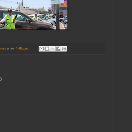
linas
a la/s
4:48 p.m.
o