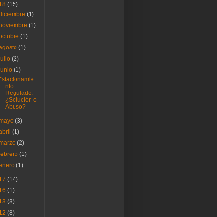
18
(15)
diciembre
(1)
noviembre
(1)
octubre
(1)
agosto
(1)
julio
(2)
junio
(1)
Estacionamie
nto
Regulado:
¿Solución o
Abuso?
mayo
(3)
abril
(1)
marzo
(2)
febrero
(1)
enero
(1)
17
(14)
16
(1)
13
(3)
12
(8)