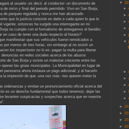
▼
20
regará al usuario
-es decir, al conductor-
un documento de
a de inicio y final del periodo permitido. Vivo en San Borja,
►
na de parqueo regulada y nunca me han alcanzado
►
te que la justicia consiste en darle a cada quien lo que le
►
l vigente; entonces ha surgido una interrogante en mi
►
Borja no cumple con el formalismo de entregarnos el bendito
en caso de tener una duda respecto al horario?
►
ue manifiestan que sus vehículos fueron remolcados a
▼
s por menos de tres horas, sin embargo al no existir un
 hacen los inspectores no lo es-
pagan la multa para liberar
 denuncias en redes sociales acerca de los abusos
rte de San Borja y existe un malestar creciente entre los
 operan las grúas municipales. La Municipalidad en lugar de
r el panorama ahora instaura un pago adicional; y al hacerlo
►
da la impresión de que
-una vez más-
nos quieren meter la
►
►
as ordenanzas y emitan un pronunciamiento oficial acerca del
ión es un derecho fundamental que todos tenemos; dejar las
►
se levanten suspicacias y sospechas acerca que en nuestra
►
a”.
►
20
►
20
►
20
►
20