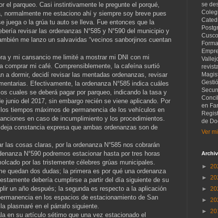
r el parqueo. Casi instintivamente le pregunte el porqué,
se de
Coleg
ía, normalmente me estaciono ahí y siempre soy breve pues
Catedr
e juega o la grúa tu auto se lleva. Fue entonces que la
Postg
bería revisar las ordenanzas N°585 y N°590 del municipio y
Cusco
también me lanzo un salvavidas “vecinos sanborjinos cuentan
Forma
Empre
ra y mi cansancio me limité a mostrar mi DNI con mi
Vallej
ir a comprar mi café. Comprensiblemente, la cafeína surtió
revist
an a dormir, decidí revisar las mentadas ordenanzas, revisar
Magist
Gesti
mentarias. Efectivamente, la ordenanza N°585 indica cuáles
Secund
n los cuales se deberá pagar por parqueo, indicando la tasa y
Concil
e junio del 2017, sin embargo recién se viene aplicando. Por
en Fam
a los tiempos máximos de permanencia de los vehículos en
Regis
sanciones en caso de incumplimiento y los procedimientos.
de Do
e deja constancia expresa que ambas ordenanzas son de
Ver mi
ar las cosas claras, por la ordenanza N°585 nos cobrarán
rdenanza N°590 podremos estacionar hasta por tres horas
Archiv
olcado por las tristemente célebres grúas municipales.
►
20
me quedan dos dudas; la primera es por qué una ordenanza
►
20
estamente debería cumplirse a partir del día siguiente de su
lir un año después; la segunda es respecto a la aplicación
►
20
 permanencia en los espacios de estacionamiento de San
►
20
la plasmaré en el párrafo siguiente.
►
20
 en su artículo sétimo que una vez estacionado el