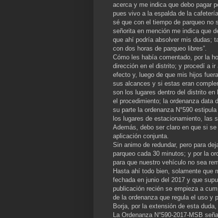
acerca y me indica que debo pagar po
pues vivo a la espalda de la cafeter
sé que con el tiempo de parqueo no s
señorita en mención me indica que de
que ahí podría absolver mis dudas; 
con dos horas de parqueo libres”.
Cómo les había comentado, por la ho
dirección en el distrito; y procedí a 
efecto y, luego de que mis hijos fuer
sus alcances y si estas eran comple
son los lugares dentro del distrito e
el procedimiento; la ordenanza data d
su parte la ordenanza N°590 estipul
los lugares de estacionamiento, las 
Además, debo ser claro en que si s
aplicación conjunta.
Sin animo de redundar, pero para dej
parqueo cada 30 minutos; y por la o
para que nuestro vehículo no sea rem
Hasta ahí todo bien, solamente que 
fechada en junio del 2017 y que supu
publicación recién se empieza a cump
de la ordenanza que regula el uso y
Borja, por la extensión de esta duda, 
La Ordenanza N°590-2017-MSB señala