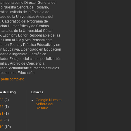
sempeña como Director General del
io Nuestra Señora del Rosario,
ático Invitado de la Escuela de
rado de la Universidad Andina del
, Catedrático del Programa de
ción Humanística y de Centros
sariales de la Universidad César
o, Escritor y Editor Responsable de las
as Lima al Día y Alto Pensamiento.
er en Teoría y Práctica Educativa y en
ón Educativa, Licenciado en Educación
aria e Ingeniero Electrónico.
iador Extrajudicial con especialización
ilia y Arbitro de Conciencia
trado. Actualmente cursando estudios
ctorado en Educación.
 perfil completo
o del Blog
Enlaces
23
(2)
Colegio Nuestra
Señora del
22
(1)
Rosario
21
(1)
20
(6)
19
(10)