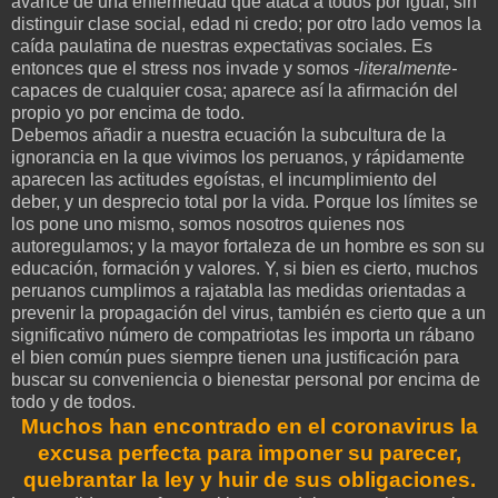
avance de una enfermedad que ataca a todos por igual, sin
distinguir clase social, edad ni credo; por otro lado vemos la
caída paulatina de nuestras expectativas sociales. Es
entonces que el stress nos invade y somos
-literalmente-
capaces de cualquier cosa; aparece así la afirmación del
propio yo por encima de todo.
Debemos añadir a nuestra ecuación la subcultura de la
ignorancia en la que vivimos los peruanos, y rápidamente
aparecen las actitudes egoístas, el incumplimiento del
deber, y un desprecio total por la vida. Porque los límites se
los pone uno mismo, somos nosotros quienes nos
autoregulamos; y la mayor fortaleza de un hombre es son su
educación, formación y valores. Y, si bien es cierto, muchos
peruanos cumplimos a rajatabla las medidas orientadas a
prevenir la propagación del virus, también es cierto que a un
significativo número de compatriotas les importa un rábano
el bien común pues siempre tienen una justificación para
buscar su conveniencia o bienestar personal por encima de
todo y de todos.
Muchos han encontrado en el coronavirus la
excusa perfecta para imponer su parecer,
quebrantar la ley y huir de sus obligaciones.