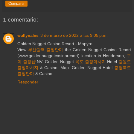
Compartir
1 comentario:
wallyeales
3 de marzo de 2022 a las 9:05 p.m.
Golden Nugget Casino Resort - Mapyro
View
부산광역 출장안마
the Golden Nugget Casino Resort
(www.goldennuggetcasinoresort) location in Henderson,
구
미 출장샵
NV. Golden Nugget
목포 출장마사지
Hotel
강원도
출장마사지
& Casino. Map. Golden Nugget Hotel
충청북도
출장안마
& Casino.
Responder