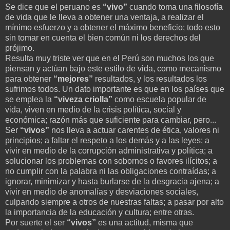
Se dice que el peruano es
“vivo”
cuando toma una filosofía
de vida que le lleva a obtener una ventaja, a realizar el
mínimo esfuerzo y a obtener el máximo beneficio; todo esto
sin tomar en cuenta el bien común ni los derechos del
prójimo.
Resulta muy triste ver que en el Perú son muchos los que
piensan y actúan bajo este estilo de vida, como mecanismo
para obtener
“mejores”
resultados, y los resultados los
sufrimos todos. Un dato importante es que en los países que
se emplea la
“viveza criolla”
como escuela popular de
vida, viven en medio de la crisis política, social y
económica; razón más que suficiente para cambiar, pero...
Ser
“vivos”
nos lleva a actuar carentes de ética, valores ni
principios; a faltar el respeto a los demás y a las leyes; a
vivir en medio de la corrupción administrativa y política; a
solucionar los problemas con sobornos o favores ilícitos; a
no cumplir con la palabra ni las obligaciones contraídas; a
ignorar, minimizar y hasta burlarse de la desgracia ajena; a
vivir en medio de anomalías y desviaciones sociales,
culpando siempre a otros de nuestras faltas; a pasar por alto
la importancia de la educación y cultura; entre otras.
Por suerte el ser
“vivos”
es una actitud, misma que