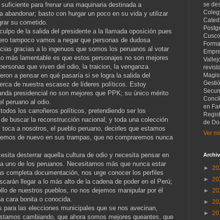
a suficiente para frenar una maquinaria destinada a
se de
Coleg
o a abandonar; basto con hurgar un poco en su vida y utilizar
Catedr
grar su cometido.
Postg
culpo de la salida del presidente a la llamada oposición pues
Cusco
pero tampoco vamos a negar que personas de dudosa
Forma
ncias gracias a lo ingenuos que somos los peruanos al votar
Empre
Lo más lamentable es que estos personajes no son mejores
Vallej
personas que viven del odio, la traicion, la venganza.
revist
on a pensar en qué pasaría si se logra la salida del
Magist
Gesti
erca de nuestra escasez de líderes políticos. Estoy
Secund
banda presidencial no son mejores que PPK; su único mérito
Concil
el peruano al odio.
en Fam
r todos los carroñeros políticos, pretendiendo ser los
Regis
 de buscar la reconstrucción nacional; y toda una colección
de Do
s toca a nosotros, el pueblo peruano, decirles que estamos
Ver mi
aeremos de nuevo en sus trampas, que no compraremos nunca
esita desterrar aquella cultura de odio y necesita pensar en
Archiv
cada uno de los peruanos. Necesitamos más que nunca estar
►
20
ás completa documentación, nos urge conocer los perfiles
►
20
scarán llegar a lo más alto de la cadena de poder en el Perú;
llo de nuestros pueblos, no nos dejemos manipular por él
►
20
na cara bonita o conocida.
►
20
s para las elecciones municipales que se nos avecinan,
►
20
estamos cambiando, que ahora somos mejores queantes, que