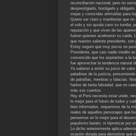
reconciliación nacional; pero no serí
desprestigiarlo, hostigarlo y obligarl
viejas y conocidas artimañas para lo
Quiero ser claro y manifestar que no 
el solo y sin ayuda
cavo su tumba
; 
reputación y que viven de las aparie
fueron quienes
aceleraron
su caida. 
que nuestro saliente presidente, son 
Estoy seguro que muy pocos se pusier
Presidente, que casi nadie medito ac
convencido que los aspirantes a la 
fue aprovechar la tendencia natural d
Ya salieron a emitir su juicio de valo
paladines de la justicia, presumiendo
de patrañas, mentiras y falacias. No
hartos de tanta falsedad, que no c
más sus cuentos.
Hoy el Perú necesita estar unido, nec
lo mejor para el futuro de todos y 
bien informados, requerimos de la m
reales de aquellos personajes que bu
pensemos en lo mejor para el desarro
populismo barato, ni hipnotizar por u
Lo dicho anteriormente aplica ademá
ocasión dorada para demostrar que 