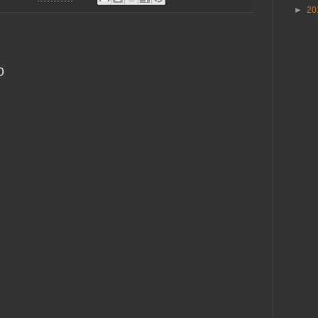
►
20
o