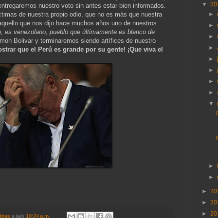
▼
20
ntregaremos nuestro voto sin antes estar bien informados.
ctimas de nuestra propio odio, que no es más que nuestra
►
 aquello que nos dijo hace muchos años uno de nuestros
►
to, es venezolano, pueblo que últimamente es blanco de
►
mon Bolivar y terminaremos siendo artífices de nuestro
►
strar que el Perú es grande por su gente! ¡Que viva el
►
►
►
►
▼
►
►
►
20
►
20
►
20
linas
a la/s
10:24 a.m.