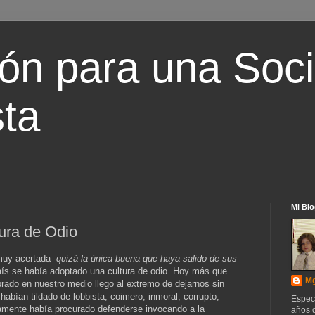
ón para una Soc
ta
Mi Blo
ura de Odio
muy acertada
-quizá la única buena que haya salido de sus
ís se había adoptado una cultura de odio. Hoy más que
Mg
rado en nuestro medio llego al extremo de dejarnos sin
habían tildado de lobbista, coimero, inmoral, corrupto,
Espec
usamente había procurado defenderse invocando a la
años d