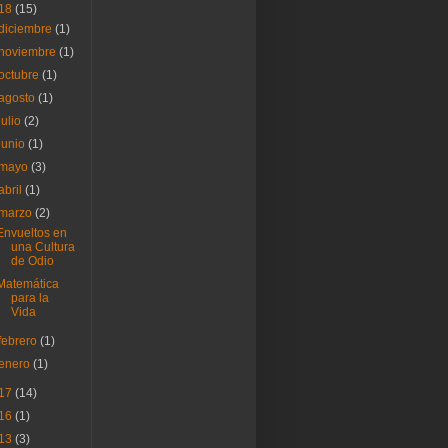
18
(15)
diciembre
(1)
noviembre
(1)
octubre
(1)
agosto
(1)
julio
(2)
junio
(1)
mayo
(3)
abril
(1)
marzo
(2)
Envueltos en
una Cultura
de Odio
Matemática
para la
Vida
febrero
(1)
enero
(1)
17
(14)
16
(1)
13
(3)