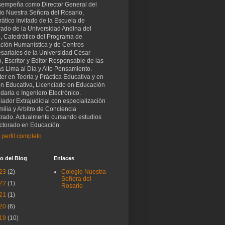
sempeña como Director General del
io Nuestra Señora del Rosario,
ático Invitado de la Escuela de
rado de la Universidad Andina del
, Catedrático del Programa de
ción Humanística y de Centros
sariales de la Universidad César
o, Escritor y Editor Responsable de las
as Lima al Día y Alto Pensamiento.
er en Teoría y Práctica Educativa y en
ón Educativa, Licenciado en Educación
aria e Ingeniero Electrónico.
iador Extrajudicial con especialización
ilia y Arbitro de Conciencia
trado. Actualmente cursando estudios
ctorado en Educación.
 perfil completo
o del Blog
Enlaces
23
(2)
Colegio Nuestra
Señora del
22
(1)
Rosario
21
(1)
20
(6)
19
(10)