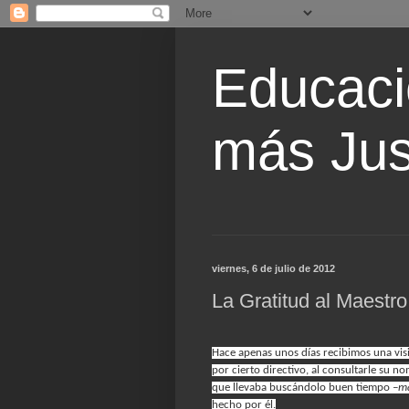
Educaci
más Jus
viernes, 6 de julio de 2012
La Gratitud al Maestro
Hace apenas unos días recibimos una vis
por cierto directivo, al consultarle su 
que llevaba buscándolo buen tiempo
–má
hecho por él.