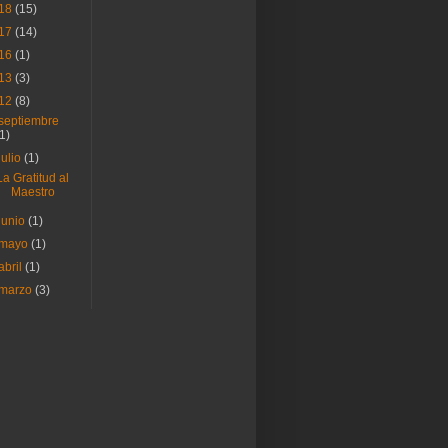
18
(15)
17
(14)
16
(1)
13
(3)
12
(8)
septiembre
(1)
julio
(1)
La Gratitud al
Maestro
junio
(1)
mayo
(1)
abril
(1)
marzo
(3)