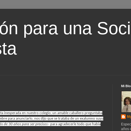
ón para una Soc
ta
Mi Blo
ita inesperada en nuestro colegio; un amable caballero preguntaba
Mg
nombre para anunciarlo, nos dijo que se trataba de un exalumno suyo
s de 30 años para ser precisos–
para agradecerle todo que había
Espec
años d