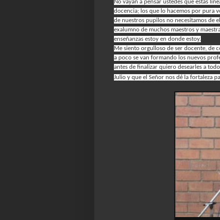
No vayan a pensar ustedes que estas lín
docencia; los que lo hacemos por pura v
de nuestros pupilos no necesitamos de el
exalumno de muchos maestros y maestras a
enseñanzas estoy en donde estoy.
Me siento orgulloso de ser docente, de 
a poco se van formando los nuevos profesi
antes de finalizar quiero desearles a tod
Julio y que el Señor nos dé la fortaleza 