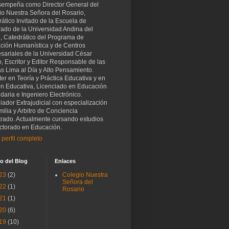
sempeña como Director General del
io Nuestra Señora del Rosario,
ático Invitado de la Escuela de
rado de la Universidad Andina del
, Catedrático del Programa de
ción Humanística y de Centros
sariales de la Universidad César
o, Escritor y Editor Responsable de las
as Lima al Día y Alto Pensamiento.
er en Teoría y Práctica Educativa y en
ón Educativa, Licenciado en Educación
aria e Ingeniero Electrónico.
iador Extrajudicial con especialización
ilia y Arbitro de Conciencia
trado. Actualmente cursando estudios
ctorado en Educación.
 perfil completo
o del Blog
Enlaces
23
(2)
Colegio Nuestra
Señora del
22
(1)
Rosario
21
(1)
20
(6)
19
(10)