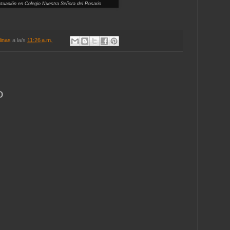
tuación en Colegio Nuestra Señora del Rosario
linas
a la/s
11:26 a.m.
o