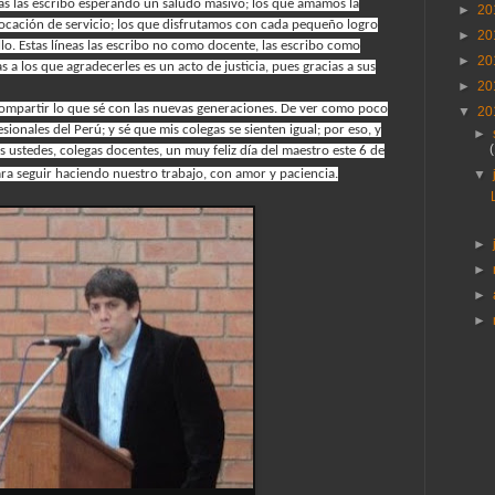
eas las escribo esperando un saludo masivo; los que amamos la
►
20
ocación de servicio; los que disfrutamos con cada pequeño logro
►
20
lo. Estas líneas las escribo no como docente, las escribo como
►
20
 los que agradecerles es un acto de justicia, pues gracias a sus
►
20
compartir lo que sé con las nuevas generaciones. De ver como poco
▼
20
onales del Perú; y sé que mis colegas se sienten igual; por eso, y
►
os ustedes, colegas docentes, un muy feliz día del maestro este 6 de
para seguir haciendo nuestro trabajo, con amor y paciencia.
▼
►
►
►
►