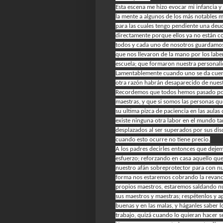
Esta escena me hizo evocar mi infancia 
la mente a algunos de los más notables m
para las cuales tengo pendiente una deud
directamente porque ellos ya no están c
todos y cada uno de nosotros guardamos
que nos llevaron de la mano por los labe
escuela; que formaron nuestra personali
Lamentablemente cuando uno se da cuenta
otra razón habrán desaparecido de nuest
Recordemos que todos hemos pasado por
maestras, y que si somos las personas qu
su ultima pizca de paciencia en las aula
existe ninguna otra labor en el mundo ta
desplazados al ser superados por sus disc
cuando esto ocurre no tiene precio.
A los padres decirles entonces que dejem
esfuerzo; reforzando en casa aquello qu
nuestro afán sobreprotector para con nue
forma nos estaremos cobrando la revanc
propios maestros, estaremos saldando nue
sus maestros y maestras; respétenlos y a
buenas y en las malas, y háganles saber 
trabajo, quizá cuando lo quieran hacer 