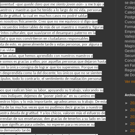
se de
y juventud
–que quede claro que me siento joven aún–
y me trajo a
Coleg
aestros y maestras que he tenido a lo largo de mi vida, personas
Catedr
a de gratitud, la cual en muchos casos no podré saldar
Postg
on nosotros físicamente. Creo que no me equivoco si digo que
Cusco
Forma
 recuerdos imborrables de más de un maestro o maestra, figuras
Empre
rintos culturales; que suavizaron el desamparo paterno en la
Vallej
dad y que nos convirtieron en ciudadanos responsables.
revist
 de esto, es generalmente tarde y estas personas, por alguna u
Magist
ras vidas.
Gesti
Secund
 las aulas, que hemos aprendido con nuestros maestros y
Concil
e somos es gracias a ellos; por aquellas personas que dejaron hasta
en Fam
s con la única consigna de lograr que los superemos. Porque no
Regis
n desprendida como la del docente, los únicos que no se sienten
de Do
ípulos, todo lo contrario, el sentimiento de realización personal
Ver mi
os que realicen bien su labor, apoyando su trabajo; valorando su
Archiv
e nos indiquen; dejemos de “poner piedras” en su camino en
stros hijos; y lo más importante, agradezcamos su trabajo. De esta
►
20
ha de las muchas veces que no pudimos decir gracias a nuestros
►
20
stra deuda de gratitud. Y a los chicos, valoren más el esfuerzo de
►
20
prendan de sus enseñanzas; den gracias de tenerlos a su lado en las
►
20
lo que significan para ustedes, no esperen para reconocer su
sea demasiado tarde.
►
20