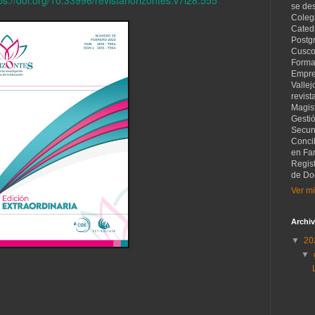
se de
Coleg
Catedr
Postg
Cusco
Forma
Empre
Vallej
revist
Magist
Gesti
Secund
Concil
en Fam
Regis
de Do
Ver mi
Archiv
▼
20
▼