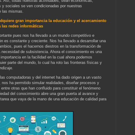
s. Así, todas nuestras actividades, sean económicas,
s y sociales se ven condicionadas por nuestras
e las mismas.
dquiere gran importancia la educación y el acercamiento
a las redes informáticas
ortante pues nos ha llevado a un mundo competitivo e
ón es constante y creciente. Nos ha llevado a desarrollar una
ambios, pues el hacernos diestros en la transformación de
a necesidad de subsistencia. Ahora el conocimiento es una
 importancia en la facilidad en la cual ahora podemos
ier parte del mundo, lo cual ha roto las fronteras físicas y
ndizaje.
as computadoras y del internet ha dado origen a un vasto
 nos ha permitido simular realidades, diseñar procesos y
 entre otras que han confluido para constituir el fenómeno
ociedad del conocimiento abre una gran puerta al avance y
a tarea que vaya de la mano de una educación de calidad para