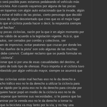
o será posible pues estamos pedaleando el vehículo más
a bicicleta. Aún cuando vayamos por alguna de las pocas
 en toparnos con algún auto estacionado que la invade, algún
evitar el tráfico de las pistas, cierto personaje que decidió
lusive de algún desorientado que cree que es el mejor lugar
o que el ciclista pueda hacer o decir, la respuesta siempre
mal hechas”.
y pocas ciclovías, razón por la que ir en algún momento por
nte válido de acuerdo a la legislación vigente. Acá si, que
utos, ser cerrados por combis y colectivos, ser
nen de improviso, evitar peatones que cruzan por donde les
 “los dueños de la pista” son solo algunas de las muchas
debe convivir. Cualquier reclamo que se pueda formular es
 ciclovía”.
ionar que si por una de esas casualidades del destino, el
objeto de todo tipo de ofensas. Poco importa si el ciclista tuvo
 embestido por algún vehículo mayor, siempre se asumirá que
las ciclovías están mal hechas eso no le da derecho a
o tráfico eso no le da derecho a utilizar la ciclovía para
r rápido por la pista eso no le da derecho para circular por
y quiere hacer popó en medio de la ciclovía eso no te da
 esperar que termine sus necesidades; si le parece que las
aminar por la vereda eso no le da derecho a tomar tu
 que la bicicleta va muy lento por la vía, y no hay una