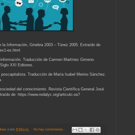
 la Información, Ginebra 2003 – Túnez 2005. Extraído de
dex1-es.html
la información. Traducción de Carmen Martínez Gimeno.
 Siglo XXI Editores.
d poscapitalista. Traducción de María Isabel Merino Sánchez.
a.
sociedad del conocimiento. Revista Científica General José
aído de: https://www.redalyc.org/articulo.oa?
linas
a la/s
8:58 p.m.
No hay comentarios.: