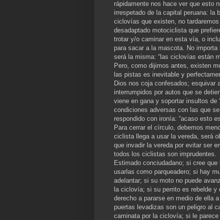
rápidamente nos hace ver que esto n
irrespetado de la capital peruana: l
ciclovías que existen, no tardaremos
desadaptado motociclista que prefiere 
trotar y/o caminar en esta vía, o inc
para sacar a la mascota. No importa l
será la misma: “las ciclovías están 
Pero, como dijimos antes, existen mu
las pistas es inevitable y perfectame
Dios nos coja confesados; esquivar a
interrumpidos por autos que se detie
viene en gana y soportar insultos de
condiciones adversas con las que se 
respondido con ironía: “acaso esto es
Para cerrar el círculo, debemos menc
ciclista llega a usar la vereda, será 
que invadir la vereda por evitar ser
todos los ciclistas son imprudentes.
Estimado conciudadano; si cree que 
usarlas como parqueadero; si hay much
adelantar; si su moto no puede avanza
la ciclovía; si su perrito es rebelde 
derecho a pararse en medio de ella a
puertas levadizas son un peligro al c
caminata por la ciclovía; si le parece