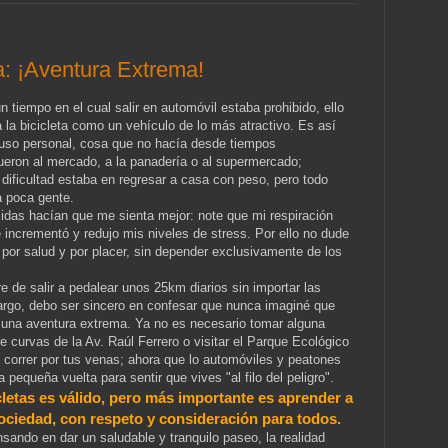
a: ¡Aventura Extrema!
 tiempo en el cual salir en automóvil estaba prohibido, ello
a bicicleta como un vehículo de lo más atractivo. Es así
mi uso personal, cosa que no hacía desde tiempos
ueron al mercado, a la panadería o al supermercado;
 dificultad estaba en regresar a casa con peso, pero todo
ba poca gente.
idas hacían que me sienta mejor: note que mi respiración
 incrementó y redujo mis niveles de stress. Por ello no dude
or salud y por placer, sin depender exclusivamente de los
 de salir a pedalear unos 25km diarios sin importar las
argo, debo ser sincero en confesar que nunca imaginé que
n una aventura extrema. Ya no es necesario tomar alguna
e curvas de la Av. Raúl Ferrero o visitar el Parque Ecológico
a correr por tus venas; ahora que lo automóviles y peatones
 pequeña vuelta para sentir que vives "al filo del peligro".
cletas es válido, pero más importante es aprender a
ociedad, con respeto y consideración para todos.
ando en dar un saludable y tranquilo paseo, la realidad