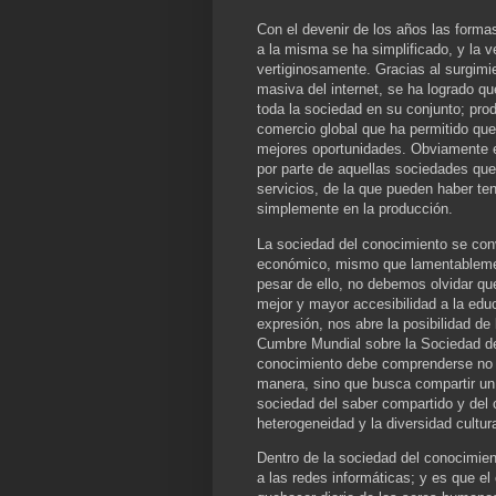
Con el devenir de los años las form
a la misma se ha simplificado, y la 
vertiginosamente. Gracias al surgimi
masiva del internet, se ha logrado q
toda la sociedad en su conjunto; pro
comercio global que ha permitido qu
mejores oportunidades. Obviamente 
por parte de aquellas sociedades qu
servicios, de la que pueden haber t
simplemente en la producción.
La sociedad del conocimiento se conv
económico, mismo que lamentablemen
pesar de ello, no debemos olvidar qu
mejor y mayor accesibilidad a la educ
expresión, nos abre la posibilidad de 
Cumbre Mundial sobre la Sociedad de 
conocimiento debe comprenderse no 
manera, sino que busca compartir un
sociedad del saber compartido y del c
heterogeneidad y la diversidad cultur
Dentro de la sociedad del conocimien
a las redes informáticas; y es que e