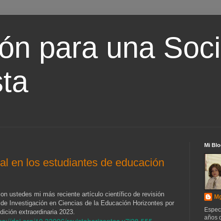
ón para una Soc
ta
Mi Blo
al en los estudiantes de educación
on ustedes mi más reciente artículo científico de revisión
Mg
 de Investigación en Ciencias de la Educación Horizontes por
Espec
edición extraordinaria 2023.
años d
ps://doi.org/10.33996/revistahorizontes.v7i28.555