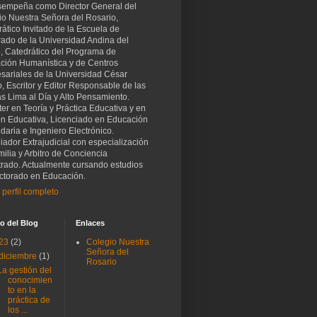
sempeña como Director General del
io Nuestra Señora del Rosario,
ático Invitado de la Escuela de
rado de la Universidad Andina del
, Catedrático del Programa de
ción Humanística y de Centros
sariales de la Universidad César
o, Escritor y Editor Responsable de las
as Lima al Día y Alto Pensamiento.
er en Teoría y Práctica Educativa y en
ón Educativa, Licenciado en Educación
aria e Ingeniero Electrónico.
iador Extrajudicial con especialización
ilia y Arbitro de Conciencia
trado. Actualmente cursando estudios
ctorado en Educación.
 perfil completo
o del Blog
Enlaces
23
(2)
Colegio Nuestra
Señora del
diciembre
(1)
Rosario
La gestión del
conocimien
to en la
práctica de
los ...