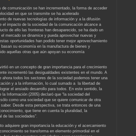
as de comunicación se han incrementado, la forma de acceder
velocidad en que se transmite se ha acelerado
ento de nuevas tecnologías de información y a la difusión
ue el impacto de la sociedad de la comunicación alcance a
ducto de ello las fronteras han desaparecido, se ha dado un
e el mercado se dinamice y pueda aprovechar nuevas y
estas oportunidades han podido tener mejor aprovechamiento
e basan su economía en la manufactura de bienes y
enido aquellas otras que aún apoyan su economía
irtió en un concepto de gran importancia para el crecimiento
te incrementó las desigualdades existentes en el mundo. A
e ahora todos los sectores de la sociedad podemos tener una
ación y a la información, lo cual sumado a la libertad de
lograr el ansiado desarrollo para todos. En este sentido, la
la Información (2005) declaró que “la sociedad del
sólo como una sociedad que se quiere comunicar de otra
 saber. Desde esta perspectiva, se trata entonces de una
onocimiento, que tiene en cuenta la pluralidad, la
al de las sociedades”.
to adquiere gran importancia la educación y el acercamiento
l conocimiento se transforma en elemento primordial en el