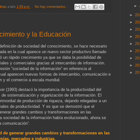
►
linas
a la/s
1:59 a.m.
No hay comentarios.:
►
20
►
20
►
20
cimiento y la Educación
►
20
►
20
definición de sociedad del conocimiento, se hace necesario
►
20
ada en la cual aparece un nuevo sector productivo llamado
ó un rápido crecimiento ya que se daba la posibilidad de
►
20
triales y comerciales gracias al intercambio de información.
►
20
resión “sociedad de la información” en referencia al
►
20
 cual aparecen nuevas formas de intercambio, comunicación e
ón y el comercio a escala mundial.
er (1993) destacó la importancia de la productividad del
 de sistematización y organización de la información. El
primordial de producción de riqueza, dejando relegadas a un
onales de productividad. Y es que se demostró que el
generar grandes cambios y transformaciones en las
a sociedad de la información había evolucionado, ahora se
la comunicación”.
ad de generar grandes cambios y transformaciones en las
ías, mercados e industrias.