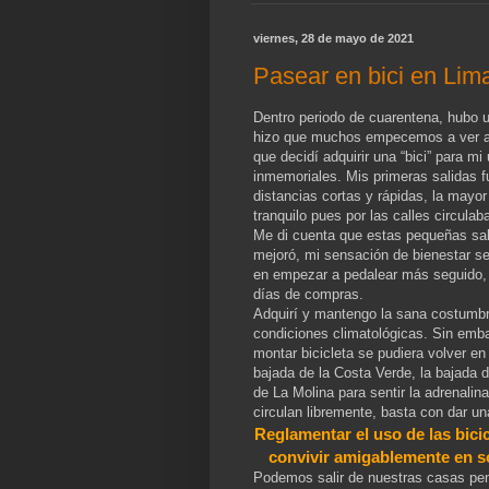
viernes, 28 de mayo de 2021
Pasear en bici en Lim
Dentro periodo de cuarentena, hubo un
hizo que muchos empecemos a ver a l
que decidí adquirir una “bici” para 
inmemoriales. Mis primeras salidas f
distancias cortas y rápidas, la mayor
tranquilo pues por las calles circula
Me di cuenta que estas pequeñas sal
mejoró, mi sensación de bienestar se
en empezar a pedalear más seguido, p
días de compras.
Adquirí y mantengo la sana costumbre
condiciones climatológicas. Sin emb
montar bicicleta se pudiera volver e
bajada de la Costa Verde, la bajada d
de La Molina para sentir la adrenalin
circulan libremente, basta con dar una
Reglamentar el uso de las bici
convivir amigablemente en s
Podemos salir de nuestras casas pens