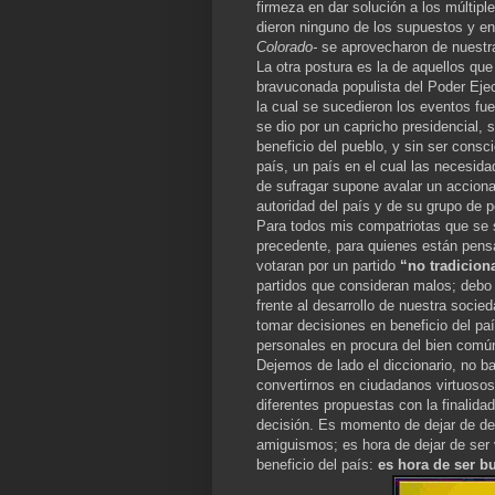
firmeza en dar solución a los múltipl
dieron ninguno de los supuestos y e
Colorado-
se aprovecharon de nuestr
La otra postura es la de aquellos que
bravuconada populista del Poder Ejec
la cual se sucedieron los eventos fu
se dio por un capricho presidencial, 
beneficio del pueblo, y sin ser consci
país, un país en el cual las necesi
de sufragar supone avalar un acciona
autoridad del país y de su grupo de p
Para todos mis compatriotas que se 
precedente, para quienes están pens
votaran por un partido
“no tradicion
partidos que consideran malos; debo 
frente al desarrollo de nuestra soci
tomar decisiones en beneficio del pa
personales en procura del bien comú
Dejemos de lado el diccionario, no
convertirnos en ciudadanos virtuosos
diferentes propuestas con la finalidad
decisión. Es momento de dejar de deci
amiguismos; es hora de dejar de ser 
beneficio del país:
es hora de ser b