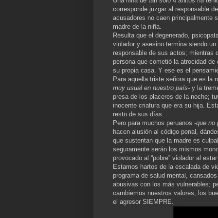
Una niña de tan solo 4 añitos ha ten
corresponde juzgar al responsable de
acusadores no caen principalmente so
madre de la niña.
Resulta que el degenerado, psicopat
violador y asesino termina siendo un
responsable de sus actos; mientras que
persona que cometió la atrocidad de 
su propia casa. Y ese es el pensamie
Para aquella triste señora que es la 
muy usual en nuestro país-
y la trem
presa de los placeres de la noche; tu
inocente criatura que era su hija. Es
resto de sus días.
Pero para muchos peruanos
-que no 
hacen alusión al código penal, dándos
que sustentan que la madre es culpab
seguramente serán los mismos monone
provocado al “pobre” violador al esta
Estamos hartos de la escalada de vio
programa de salud mental, cansados d
abusivas con los más vulnerables; p
cambiemos nuestros valores, los bu
el agresor SIEMPRE.