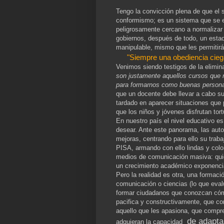
Tengo la convicción plena de que el 
conformismo; es un sistema que se e
peligrosamente cercano a normalizar 
gobiernos, después de todo, un estad
manipulable, mismo que les permitirá
"Siempre una obediencia cieg
Venimos siendo testigos de la elimina
son justamente aquellos cursos que n
para formarnos como buenas persona
que un docente debe llevar a cabo su
tardado en aparecer situaciones que 
que los niños y jóvenes disfrutan to
En nuestro país el nivel educativo 
desear. Ante este panorama, las aut
mejoras, centrando para ello su trab
PISA, armando con ello lindas y colo
medios de comunicación masiva: quie
un crecimiento académico exponenci
Pero la realidad es otra, una formaci
comunicación o ciencias (lo que eva
formar ciudadanos que conozcan cóm
pacifica y constructivamente, que co
aquello que les apasiona, que compre
de adapta
adquieran la capacidad