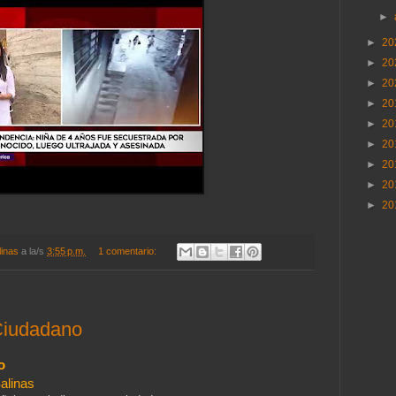
►
►
20
►
20
►
20
►
20
►
20
►
20
►
20
►
20
►
20
linas
a la/s
3:55 p.m.
1 comentario:
Ciudadano
o
alinas