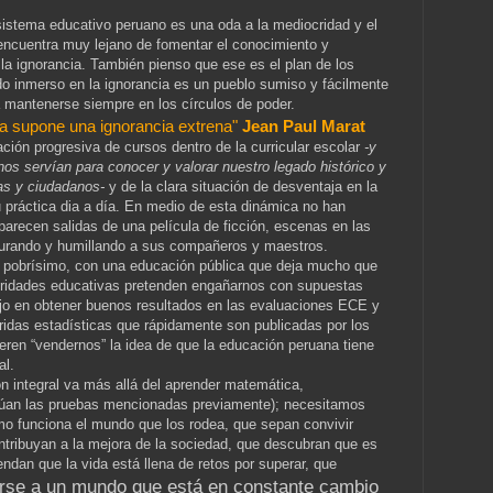
sistema educativo peruano es una oda a la mediocridad y el
ncuentra muy lejano de fomentar el conocimiento y
la ignorancia. También pienso que ese es el plan de los
o inmerso en la ignorancia es un pueblo sumiso y fácilmente
 mantenerse siempre en los círculos de poder.
a supone una ignorancia extrena"
Jean Paul Marat
ción progresiva de cursos dentro de la curricular escolar
-y
os servían para conocer y valorar nuestro legado histórico y
s y ciudadanos-
y de la clara situación de desventaja en la
 práctica dia a día. En medio de esta dinámica no han
parecen salidas de una película de ficción, escenas en las
rturando y humillando a sus compañeros y maestros.
es pobrísimo, con una educación pública que deja mucho que
oridades educativas pretenden engañarnos con supuestas
ajo en obtener buenos resultados en las evaluaciones ECE y
ridas estadísticas que rápidamente son publicadas por los
ren “vendernos” la idea de que la educación peruana tiene
al.
ón integral va más allá del aprender matemática,
lúan las pruebas mencionadas previamente); necesitamos
o funciona el mundo que los rodea, que sepan convivir
ntribuyan a la mejora de la sociedad, que descubran que es
ndan que la vida está llena de retos por superar, que
rse a un mundo que está en constante cambio