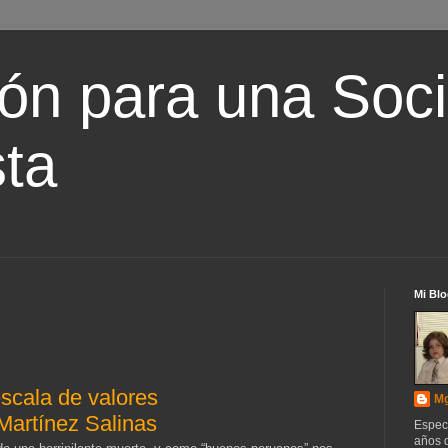
ón para una Soc
ta
Mi Blo
escala de valores
Mg
Martínez Salinas
Espec
años d