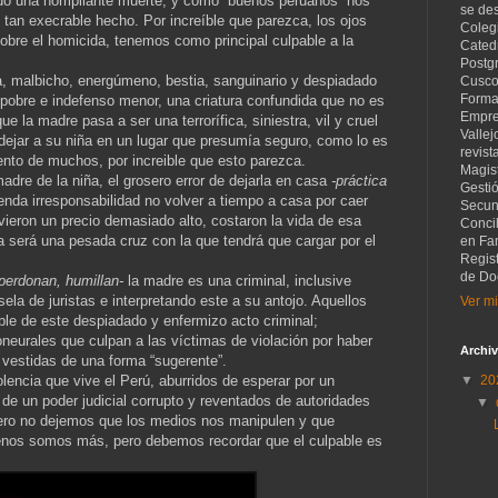
ido una horripilante muerte, y como “buenos peruanos” nos
se de
 tan execrable hecho. Por increíble que parezca, los ojos
Coleg
bre el homicida, tenemos como principal culpable a la
Catedr
Postg
a, malbicho, energúmeno, bestia, sanguinario y despiadado
Cusco
Forma
 pobre e indefenso menor, una criatura confundida que no es
Empre
 la madre pasa a ser una terrorífica, siniestra, vil y cruel
Vallej
dejar a su niña en un lugar que presumía seguro, como lo es
revist
nto de muchos, por increible que esto parezca.
Magist
madre de la niña, el grosero error de dejarla en casa
-práctica
Gesti
enda irresponsabilidad no volver a tiempo a casa por caer
Secund
vieron un precio demasiado alto, costaron la vida de esa
Concil
ta será una pesada cruz con la que tendrá que cargar por el
en Fam
Regis
de Do
perdonan, humillan-
la madre es una criminal, inclusive
ela de juristas e interpretando este a su antojo. Aquellos
Ver mi
le de este despiadado y enfermizo acto criminal;
urales que culpan a las víctimas de violación por haber
Archiv
r vestidas de una forma “sugerente”.
lencia que vive el Perú, aburridos de esperar por un
▼
20
e un poder judicial corrupto y reventados de autoridades
▼
ero no dejemos que los medios nos manipulen y que
enos somos más, pero debemos recordar que el culpable es