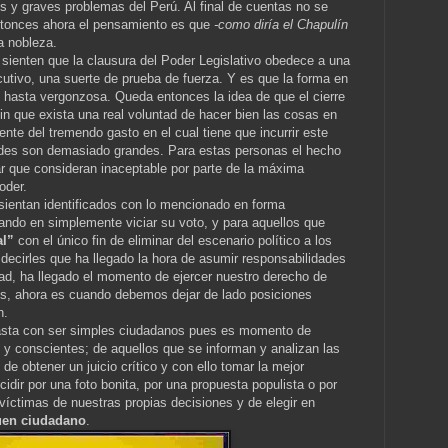
es y graves problemas del Perú. Al final de cuentas no se
ntonces ahora el pensamiento es que
-como diría el Chapulín
a nobleza.
 sienten que la clausura del Poder Legislativo obedece a una
utivo, una suerte de prueba de fuerza. Y es que la forma en
e hasta vergonzosa. Queda entonces la idea de que el cierre
sin que exista una real voluntad de hacer bien las cosas en
ente del tremendo gasto en el cual tiene que incurrir este
dades son demasiado grandes. Para estas personas el hecho
r que consideran inaceptable por parte de la máxima
oder.
sientan identificados con lo mencionado en forma
ando en simplemente viciar su voto, y para aquellos que
al”
con el único fin de eliminar del escenario político a los
decirles que ha llegado la hora de asumir responsabilidades
edad, ha llegado el momento de ejercer nuestro derecho de
ís, ahora es cuando debemos dejar de lado posiciones
n.
 basta con ser simples ciudadanos pues es momento de
 y conscientes; de aquellos que se informan y analizan las
 de obtener un juicio crítico y con ello tomar la mejor
dir por una foto bonita, por una propuesta populista o por
víctimas de nuestras propias decisiones y de elegir en
uen ciudadano
.