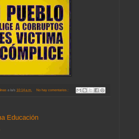
linas
a la/s
10:14 a.m.
No hay comentarios.:
na Educación
n