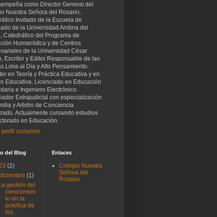
sempeña como Director General del
io Nuestra Señora del Rosario,
ático Invitado de la Escuela de
rado de la Universidad Andina del
, Catedrático del Programa de
ción Humanística y de Centros
sariales de la Universidad César
o, Escritor y Editor Responsable de las
as Lima al Día y Alto Pensamiento.
er en Teoría y Práctica Educativa y en
ón Educativa, Licenciado en Educación
aria e Ingeniero Electrónico.
iador Extrajudicial con especialización
ilia y Arbitro de Conciencia
trado. Actualmente cursando estudios
ctorado en Educación.
 perfil completo
o del Blog
Enlaces
23
(2)
Colegio Nuestra
Señora del
diciembre
(1)
Rosario
La gestión del
conocimien
to en la
práctica de
los ...