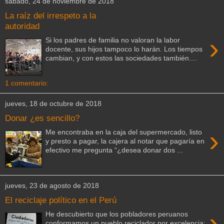
sábado, 24 de noviembre de 2018
La raíz del irrespeto a la
autoridad
›
Si los padres de familia no valoran la labor
docente, sus hijos tampoco lo harán. Los tiempos
cambian, y con estos las sociedades también....
1 comentario:
jueves, 18 de octubre de 2018
Donar ¿es sencillo?
›
Me encontraba en la caja del supermercado, listo
y presto a pagar, la cajera al notar que pagaría en
efectivo me pregunta “¿desea donar dos ...
jueves, 23 de agosto de 2018
El reciclaje político en el Perú
›
He descubierto que los pobladores peruanos
conformamos un pueblo reciclador por excelencia;