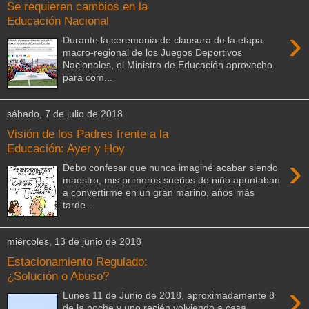
Se requieren cambios en la
Educación Nacional
›
Durante la ceremonia de clausura de la etapa
macro-regional de los Juegos Deportivos
Nacionales, el Ministro de Educación aprovecho
para com...
sábado, 7 de julio de 2018
Visión de los Padres frente a la
Educación: Ayer y Hoy
›
Debo confesar que nunca imaginé acabar siendo
maestro, mis primeros sueños de niño apuntaban
a convertirme en un gran marino, años más
tarde...
miércoles, 13 de junio de 2018
Estacionamiento Regulado:
¿Solución o Abuso?
›
Lunes 11 de Junio de 2018, aproximadamente 8
de la noche y uno recién volviendo a casa