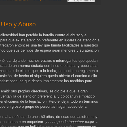
: Uso y Abuso
allerosidad han perdido la batalla contra el abuso y el
 para que exista atención preferente en lugares de atención al
ntregaron entonces una ley que brinda facilidades a nuestros
do que sus tiempos de espera sean menores y su atención
nérica, dejando muchos vacíos e interrogantes que quedan
rata de una norma dictada con fines efectistas y populistas
haciente de ello es que, a la fecha, no existe un reglamento
osición; de hecho ni siquiera queda abierto el camino a ello
nstituciones las que deben implementar las medidas para
 emitir sus propias directivas, se dio pie a que la gran
ventanilla de atención preferencial y colocar un simpático
neficiarios de la legislación. Pero el dejar todo en términos
 que un grosero grupo de personas hagan abuso de la
rencial a señoras de unos 50 años, de esas que asisten muy
i un instante en coquetear
-y si se puede toquetear mejor-
a
didas antes que un individuo en silla de ruedas; tampoco es