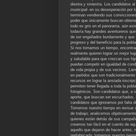
diestra y siniestra. Los candidatos al
municipal-
en su desesperación por lo
terminan vendiendo sus convicciones 
poder que únicamente buscan obtener
todo es gris en el panorama, aún exi
todavía hay grandes aventureros que
de ser engañados burdamente y que es
progreso y del beneficio para la pobla
Si nos tomamos un tiempo, encontra
realmente quieren lograr un mejor lu
y saludable para que crezcan sus hi
puedan competir en igualdad de condi
de vida propia y de sus vecinos. L
en partidos que son tradicionalmente 
recursos en lograr la ansiada inscrip
permiten tener llegada a toda la pob
fotogénicos. Son candidatos que, a s
aporte, que buscan ser escuchados, q
candidatos que ignoramos por falta d
Tomemos nuestro tiempo en revisar q
de trabajo; analicemos objetivament
quienes están detrás de sus campañ
creamos tan fácil en el cuento de aq
aquello que dejaron de hacer antes, 
prefabricada; tomemos nuestro tiempo