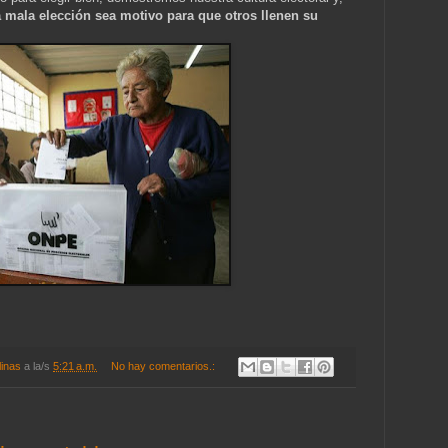
mala elección sea motivo para que otros llenen su
linas
a la/s
5:21 a.m.
No hay comentarios.: