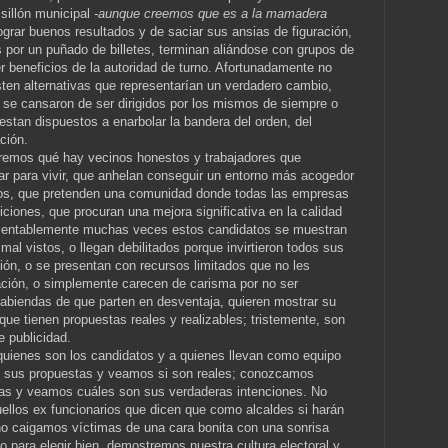
 sillón municipal
-aunque creemos que es a la mamadera
grar buenos resultados y de saciar sus ansias de figuración,
por un puñado de billetes, terminan aliándose con grupos de
 beneficios de la autoridad de turno. Afortunadamente no
sten alternativas que representarían un verdadero cambio,
 se cansaron de ser dirigidos por los mismos de siempre o
tan dispuestos a enarbolar la bandera del orden, del
ción.
remos qué hay vecinos honestos y trabajadores que
gar para vivir, que anhelan conseguir un entorno más acogedor
jos, que pretenden una comunidad donde todas las empresas
ciones, que procuran una mejora significativa en la calidad
amentablemente muchas veces estos candidatos se muestran
mal vistos, o llegan debilitados porque invirtieron todos sus
ción, o se presentan con recursos limitados que no les
lación, o simplemente carecen de carisma por no ser
abiendas de que parten en desventaja, quieren mostrar su
ue tienen propuestas reales y realizables; tristemente, son
e publicidad.
uienes son los candidatos y a quienes llevan como equipo
e sus propuestas y veamos si son reales; conozcamos
as y veamos cuáles son sus verdaderas intenciones. No
uellos ex funcionarios que dicen que como alcaldes si harán
no caigamos víctimas de una cara bonita con una sonrisa
 para elegir bien, demostremos nuestra cultura electoral y,