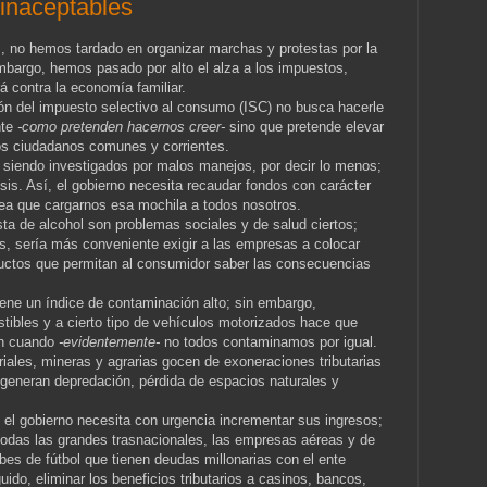
inaceptables
s, no hemos tardado en organizar marchas y protestas por la
mbargo, hemos pasado por alto el alza a los impuestos,
á contra la economía familiar.
ón del impuesto selectivo al consumo (ISC) no busca hacerle
nte
-como pretenden hacernos creer-
sino que pretende elevar
 los ciudadanos comunes y corrientes.
 siendo investigados por malos manejos, por decir lo menos;
isis. Así, el gobierno necesita recaudar fondos con carácter
dea que cargarnos esa mochila a todos nosotros.
sta de alcohol son problemas sociales y de salud ciertos;
s, sería más conveniente exigir a las empresas a colocar
uctos que permitan al consumidor saber las consecuencias
iene un índice de contaminación alto; sin embargo,
tibles y a cierto tipo de vehículos motorizados hace que
ón cuando
-evidentemente-
no todos contaminamos por igual.
iales, mineras y agrarias gocen de exoneraciones tributarias
generan depredación, pérdida de espacios naturales y
 el gobierno necesita con urgencia incrementar sus ingresos;
 todas las grandes trasnacionales, las empresas aéreas y de
bes de fútbol que tienen deudas millonarias con el ente
ido, eliminar los beneficios tributarios a casinos, bancos,