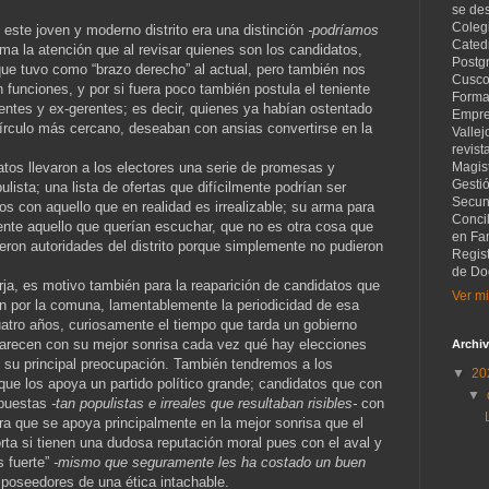
.
se de
Coleg
e este joven y moderno distrito era una distinción
-podríamos
Catedr
a la atención que al revisar quienes son los candidatos,
Postg
ue tuvo como “brazo derecho” al actual, pero también nos
Cusco
 funciones, y por si fuera poco también postula el teniente
Forma
rentes y ex-gerentes; es decir, quienes ya habían ostentado
Empre
círculo más cercano, deseaban con ansias convertirse en la
Vallej
revist
tos llevaron a los electores una serie de promesas y
Magist
Gesti
lista; una lista de ofertas que difícilmente podrían ser
Secund
 con aquello que en realidad es irrealizable; su arma para
Concil
mente aquello que querían escuchar, que no es otra cosa que
en Fam
eron autoridades del distrito porque simplemente no pudieron
Regis
de Do
orja, es motivo también para la reaparición de candidatos que
Ver mi
n por la comuna, lamentablemente la periodicidad de esa
atro años, curiosamente el tiempo que tarda un gobierno
arecen con su mejor sonrisa cada vez qué hay elecciones
Archiv
 su principal preocupación. También tendremos a los
▼
20
ue los apoya un partido político grande; candidatos que con
▼
opuestas
-tan populistas e irreales que resultaban risibles-
con
ra que se apoya principalmente en la mejor sonrisa que el
rta si tienen una dudosa reputación moral pues con el aval y
s fuerte”
-mismo que seguramente les ha costado un buen
poseedores de una ética intachable.