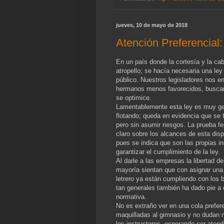
jueves, 10 de mayo de 2018
Atención Preferencial
En un país donde la cortesía y la cab
atropello; se hacía necesaria una ley
público. Nuestros legisladores nos e
hermanos menos favorecidos, buscan
se optimice.
Lamentablemente esta ley es muy ge
flotando; queda en evidencia que se t
pero sin asumir riesgos. La prueba fe
claro sobre los alcances de esta disp
pues se indica que son las propias i
garantizar el cumplimiento de la ley.
Al darle a las empresas la libertad de
mayoría sientan que con asignar una 
letrero ya están cumpliendo con los be
tan generales también ha dado pie a
normativa.
No es extraño ver en una cola prefe
maquilladas al gimnasio y no dudan n
los instructores, esperando ser aten