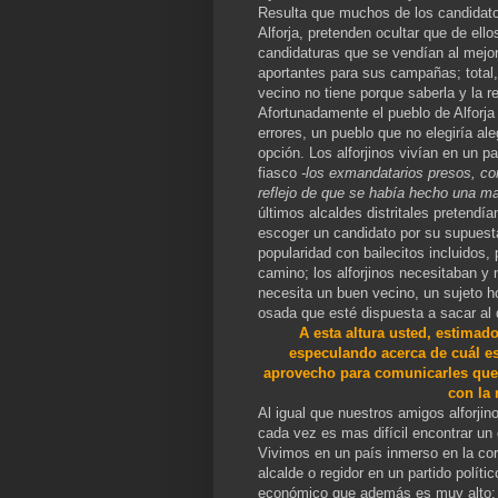
Resulta que muchos de los candidato
Alforja, pretenden ocultar que de ell
candidaturas que se vendían al mejor
aportantes para sus campañas; total, 
vecino no tiene porque saberla y la re
Afortunadamente el pueblo de Alforja
errores, un pueblo que no elegiría a
opción. Los alforjinos vivían en un p
fiasco
-los exmandatarios presos, co
reflejo de que se había hecho una ma
últimos alcaldes distritales pretendía
escoger un candidato por su supuest
popularidad con bailecitos incluidos,
camino; los alforjinos necesitaban y 
necesita un buen vecino, un sujeto ho
osada que esté dispuesta a sacar al d
A esta altura usted, estimad
especulando acerca de cuál es 
aprovecho para comunicarles que s
con la 
Al igual que nuestros amigos alforji
cada vez es mas difícil encontrar un
Vivimos en un país inmerso en la corr
alcalde o regidor en un partido políti
económico que además es muy alto; e