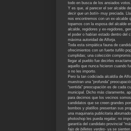
todo en busca de los ansiados votos
Y es que, al parecer el ser alcalde d
decir que un botín-
muy preciada. Llam
nos encontremos con un ex-alcalde q
topamos con la esposa del alcalde en
alcalde, regidores y ex-regidores, ge
el poder o habían estado dentro del 
máxima autoridad de Alforja.
Toda esta simpática fauna de candida
ofrecimientos con un fuerte
tufillo
popu
cumplidas; una colección compromisos
llegar al pueblo fue decirles exacta
aquello que nunca hicieron cuando fu
o no les importo.
Pero la tan codiciada alcaldía de Alf
muestran una “profunda” preocupació
“sentida” preocupación es de cada cu
municipal. Dicho más claramente, ap
para decirnos que los vecinos somos
candidatos que se creen grandes porq
bombos y platillos presentan sus pr
una maquinaria publicitaria abrumado
photoshop les pueda regalar; no impo
garantía del candidato provincial “má
fajo de billetes verdes-
ya se sienten 