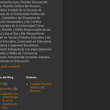
sempeña como Director General del
io Nuestra Señora del Rosario,
ático Invitado de la Escuela de
rado de la Universidad Andina del
, Catedrático del Programa de
ción Humanística y de Centros
sariales de la Universidad César
o, Escritor y Editor Responsable de las
as Lima al Día y Alto Pensamiento.
er en Teoría y Práctica Educativa y en
ón Educativa, Licenciado en Educación
aria e Ingeniero Electrónico.
iador Extrajudicial con especialización
ilia y Arbitro de Conciencia
trado. Actualmente cursando estudios
ctorado en Educación.
 perfil completo
o del Blog
Enlaces
23
(2)
Colegio Nuestra
Señora del
diciembre
(1)
Rosario
La gestión del
conocimien
to en la
práctica de
los ...