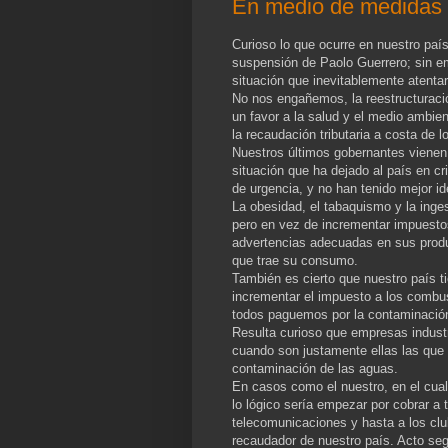
En medio de medidas 
Curioso lo que ocurre en nuestro paí
suspensión de Paolo Guerrero; sin e
situación que inevitablemente atentar
No nos engañemos, la reestructuraci
un favor a la salud y el medio ambie
la recaudación tributaria a costa de
Nuestros últimos gobernantes vienen
situación que ha dejado al país en cr
de urgencia, y no han tenido mejor i
La obesidad, el tabaquismo y la inge
pero en vez de incrementar impuesto
advertencias adecuadas en sus prod
que trae su consumo.
También es cierto que nuestro país t
incrementar el impuesto a los combus
todos paguemos por la contaminaci
Resulta curioso que empresas industr
cuando son justamente ellas las que 
contaminación de las aguas.
En casos como el nuestro, en el cual
lo lógico sería empezar por cobrar a
telecomunicaciones y hasta a los clu
recaudador de nuestro país. Acto segu