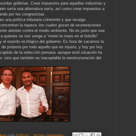
surdas gollerías. Crear impuestos para aquellas industrias y
n sería una alternativa sería, así como crear impuestos a
ndo por los congresistas.
s una política tributaria coherente y que recaiga
concentran la riqueza
-los cuales gozan de exoneraciones
nte atentan contra el medio ambiente. No es justo que sea
 a quienes se nos venga a “meter la mano en el bolsillo”
 el espíritu ecológico del gobierno. Es hora de sacarnos la
 de protesta por todo aquello que es injusto; y hoy por hoy
l capitán de la selección peruana
-aunque está situación ha
o-
sino que también es inaceptable la reestructuración del
linas
a la/s
8:58 p.m.
No hay comentarios.: