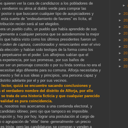
s quieren ver la cara de
candidazos
a los pobladores de
►
os vendieron su alma al diablo verde para comprar las
 postor o que buscaron cualquier tipo de auspiciadores y
►
20
esta suerte de “endeudamiento de favores” es lícita, el
►
20
tribución recién será al ser elegidos.
►
20
 era un pueblo culto, un pueblo que había aprendido de sus
►
20
legremente a cualquier persona que se autodenomine la mejor
aís que había visto como los últimos presidentes fueron un
►
20
n orden de captura, cuestionados y renunciantes eran el vivo
►
20
la elección-
y habían sido testigos de la forma como los
►
20
n perpetuarse en el poder. Los alforjinos sabían que el
a experiencia, por sus promesas, por sus baños de
►
20
 por ser un personaje conocido o por su linda sonrisa no era el
►
20
necesitan algo diferente para su comuna. Alforja necesitaba y
nesto y fiel a sus ideas y principios, una persona capaz y
istrito adelante por el y por sus vecinos.
o lector, quizá se encuentre sacando conclusiones y
el verdadero nombre del distrito de Alforja, por ello
e trata de una historia ficticia y que cualquier parecido
realidad es pura coincidencia.
nos, nosotros nos acercamos a una contienda electoral, y
 candidato idóneo; pero ojo que tampoco es imposible.
upción y, hoy por hoy, lograr una postulación al cargo de
co o agrupación de "élite" tiene
-generalmente-
un precio
s triste, pero las candidaturas se compran y venden a