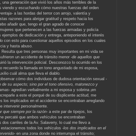
 una generación que vivió los años más terribles de la
mos viendo y escuchando cómo nuestras fuerzas del orden
entaja-
a las hordas del terror con arrojo, valentía y
tas razones para abrigar gratitud y respeto hacia los
debo añadir que, tengo el gran agrado de conocer
ujeres que pertenecen a las fuerzas armadas y policía
s ejemplos de dedicación y entrega, anteponiendo el interés
do con esto para cuestionar aquellos episodios en los cuales
icia y hasta abuso.
 Resulta que tres personas muy importantes en mi vida se
ufrieron un accidente de tránsito menor
-de aquellos que
irió la intervención policial. Desconozco lo ocurrido en los
olo recuerdo la llamada en tono angustiado de mi esposa,
xilio cuál alma que lleva el diablo.
e observar cómo dos individuos de dudosa orientación sexual
-
no de su aspecto; sino por el tono ofensivo, matonezco y
damas-
agredían verbalmente a mi esposa y sobrina ¡en
increparle a este el porqué de su displicente actitud, me
es los implicados en el accidente se encontraban arreglando
ue intervenir personalmente.
ar que siempre por la razón-
a este par de tipejos, los
 me percaté que ambos vehículos se encontraban
 dos carriles de la Av. Salaverry, lo cual me llevo a
ue estacionemos todos los vehículos
-los dos implicados en el
ervenido-
en una zona donde no interrumpa el tránsito;