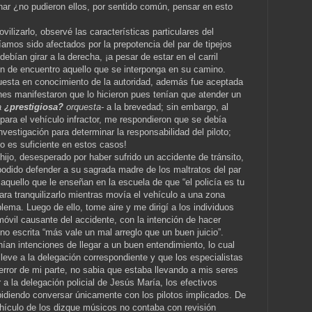
nar ¿no pudieron ellos, por sentido común, pensar en esto
vilizarlo, observé las características particulares del
amos sido afectados por la prepotencia del par de tipejos
ebían girar a la derecha, ¡a pesar de estar en el carril
sen de encuentro aquello que se interponga en su camino.
uesta en conocimiento de la autoridad, además fue aceptada
nes manifestaron que lo hicieron pues tenían que atender un
a
¿prestigiosa?
orquesta-
a la brevedad; sin embargo, al
6 para el vehículo infractor, me respondieron que se debía
nvestigación para determinar la responsabilidad del piloto;
no es suficiente en estos casos!
 hijo, desesperado por haber sufrido un accidente de tránsito,
podido defender a su sagrada madre de los maltratos del par
aquello que le enseñan en la escuela de que “el policía es tu
para tranquilizarlo mientras movía el vehículo a una zona
blema. Luego de ello, tome aire y me dirigí a los individuos
óvil causante del accidente, con la intención de hacer
o escrita “más vale un mal arreglo que un buen juicio”.
an intenciones de llegar a un buen entendimiento, lo cual
lleve a la delegación correspondiente y que los especialistas
error de mi parte, no sabia que estaba llevando a mis seres
ar a la delegación policial de Jesús María, los efectivos
, pidiendo conversar únicamente con los pilotos implicados. De
ehículo de los dizque músicos no contaba con revisión