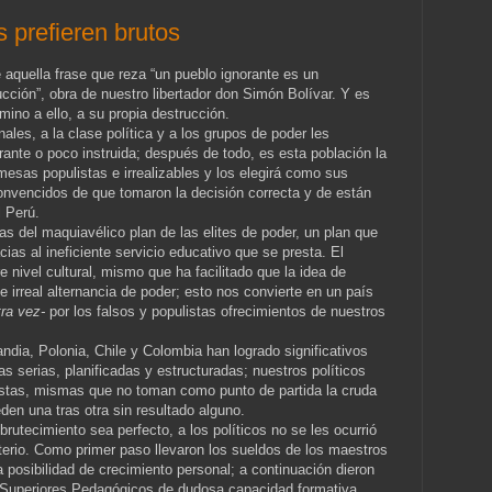
os prefieren brutos
aquella frase que reza “un pueblo ignorante es un
cción”, obra de nuestro libertador don Simón Bolívar. Y es
ino a ello, a su propia destrucción.
ales, a la clase política y a los grupos de poder les
rante o poco instruida; después de todo, es esta población la
mesas populistas e irrealizables y los elegirá como sus
onvencidos de que tomaron la decisión correcta y de están
 Perú.
 del maquiavélico plan de las elites de poder, un plan que
ias al ineficiente servicio educativo que se presta. El
 nivel cultural, mismo que ha facilitado que la idea de
 irreal alternancia de poder; esto nos convierte en un país
tra vez-
por los falsos y populistas ofrecimientos de nuestros
ndia, Polonia, Chile y Colombia han logrado significativos
s serias, planificadas y estructuradas; nuestros políticos
stas, mismas que no toman como punto de partida la cruda
eden una tras otra sin resultado alguno.
utecimiento sea perfecto, a los políticos no se les ocurrió
sterio. Como primer paso llevaron los sueldos de los maestros
a posibilidad de crecimiento personal; a continuación dieron
tos Superiores Pedagógicos de dudosa capacidad formativa,