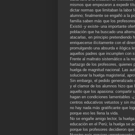
mismos que empezaron a expedir títul
dictar normas que limitaban la labor 
alumno; finalmente se engañó a la p
familia saben más que los profesores
Existió
-y existe-
una importante ofer
población que ha buscado una alterna
atacarlas, en principio pretendiendo
enriquecerse ilícitamente con el dine
promulgando una absurda e ilógica le
aquellos padres que incumplen con 
Frente al maltrato sistemático a la n
hartazgo de los profesores, quienes 
huelga de magnitud nacional. Las auto
solucionar la huelga magisterial, apro
Sin embargo, el pedido generalizado 
y el clamor de los alumnos hizo que 
aquello que los apasiona: compartir 
hagan en condiciones lamentables
-
centros educativos vetustos y sin ma
no hay nada más gratificante que logr
porque eso les llena la vida.
No se engañe amigo lector, la huelga
educación en el Perú; la huelga se a
porque los profesores decidieron que 
Nuestro país requiere urgentemente u