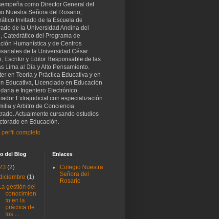
sempeña como Director General del
io Nuestra Señora del Rosario,
ático Invitado de la Escuela de
rado de la Universidad Andina del
, Catedrático del Programa de
ción Humanística y de Centros
sariales de la Universidad César
o, Escritor y Editor Responsable de las
as Lima al Día y Alto Pensamiento.
er en Teoría y Práctica Educativa y en
ón Educativa, Licenciado en Educación
aria e Ingeniero Electrónico.
iador Extrajudicial con especialización
ilia y Arbitro de Conciencia
trado. Actualmente cursando estudios
ctorado en Educación.
 perfil completo
o del Blog
Enlaces
23
(2)
Colegio Nuestra
Señora del
diciembre
(1)
Rosario
La gestión del
conocimien
to en la
práctica de
los ...