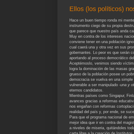
Ellos (los políticos) n
Hace un buen tiempo ronda mi mente 
instrumento ciego de su propia destru
que parece que nuestro país anda cam
Muy en contra de los intereses nacion
conviene tener en una población igno
cual caerá una y otra vez en sus pro
gobernantes. Lo peor es que serán c
aportando al proceso democrático del
Aceptémoslo, venimos siendo víctimas
logra la dominación de las masas grac
grueso de la población posee un pobre
democracia se vuelva en una simple e
vulnerable a ser manipulado
-una y o
eternos candidatos.
Mientras países como Singapur, Finla
avances gracias a reformas educativa
nos engañan con reformas cortoplaci
realidad del país y, por ende, se suc
Para que el programa nacional de embr
mejor idea que ir en contra del magi
a niveles de miseria, quitándoles tod
carta libre a la creación de Institu