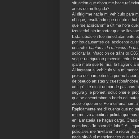
situación que ahora me hace reflexio
antes de mi llegada?
Al dirigirme hacia mi vehículo para mo
choque, resultando que nosotros habí
que “se acordaron” a última hora que d
izquierdo! sin importar que se lleva
Esta situación fue inmediatamente p
por los causantes del accidente quie
contrato
-habían sido músicos de un
solicitar la infracción de tránsito G0
seguir un riguroso procedimiento de i
¡para mala suerte mía, la flagrancia 
Al ingresar al vehículo vi a mi menor
preso de la impotencia por no haber 
de pseudo artistas y cuestionándose 
amigo”. Le dirigí un par de palabras 
segura y le prometí solucionar el pro
que se encontraban a bordo del autom
aquello que en el Perú es una norma n
Rápidamente me di cuenta que no tení
me motivó a pedir al policía que nos 
en la materia se hagan cargo. Craso 
queridos a “la boca del lobo”. Al lleg
policiales me “invitaron” a retirarme
nada sirvió el mencionarles que el v