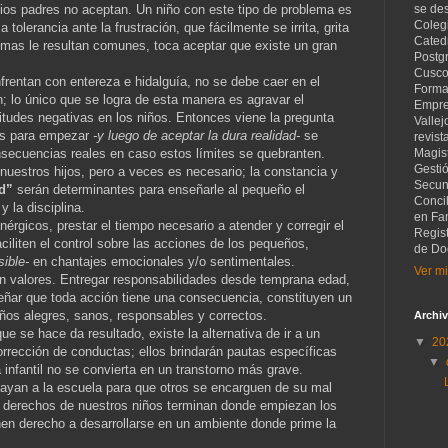
ios padres no aceptan. Un niño con este tipo de problema es
se de
Coleg
tolerancia ante la frustración, que fácilmente se irrita, grita
Catedr
omas le resultan comunes, toca aceptar que existe un gran
Postg
Cusco
frentan con entereza e hidalguía, no se debe caer en el
Forma
; lo único que se logra de esta manera es agravar el
Empre
titudes negativas en los niños. Entonces viene la pregunta
Vallej
ues para empezar
-y luego de aceptar la dura realidad-
se
revist
nsecuencias reales en caso estos límites se quebranten.
Magist
Gesti
uestros hijos, pero a veces es necesario; la constancia y
Secund
ud”
serán determinantes para enseñarle al pequeño el
Concil
y la disciplina.
en Fam
érgicos, prestar el tiempo necesario a atender y corregir el
Regis
liten el control sobre las acciones de los pequeños,
de Do
sible-
en chantajes emocionales y/o sentimentales.
Ver mi
 valores. Entregar responsabilidades desde temprana edad,
eñar que toda acción tiene una consecuencia, constituyen un
iños alegres, sanos, responsables y correctos.
Archiv
ue se hace da resultado, existe la alternativa de ir a un
▼
20
orrección de conductas; ellos brindarán pautas específicas
▼
infantil no se convierta en un transtorno más grave.
vayan a la escuela para que otros se encarguen de su mal
 derechos de nuestros niños terminan donde empiezan los
en derecho a desarrollarse en un ambiente donde prime la