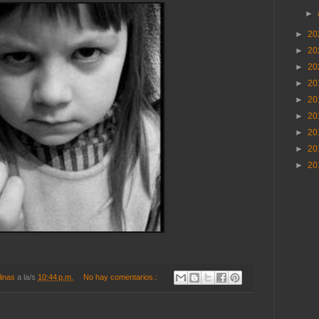
►
►
20
►
20
►
20
►
20
►
20
►
20
►
20
►
20
►
20
linas
a la/s
10:44 p.m.
No hay comentarios.: