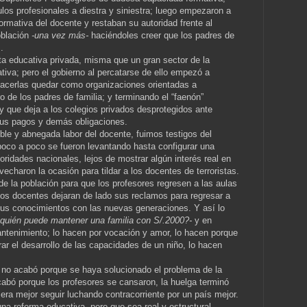
os profesionales a diestra y siniestra; luego empezaron a
formativa del docente y restaban su autoridad frente al
oblación
-una vez más-
haciéndoles creer que los padres de
.
ta educativa privada, misma que un gran sector de la
tiva; pero el gobierno al percatarse de ello empezó a
 hacerlas quedar como organizaciones orientadas a
ro de los padres de familia; y terminando el “faenón”
y que deja a los colegios privados desprotegidos ante
sus pagos y demás obligaciones.
oble y abnegada labor del docente, fuimos testigos del
poco a poco se fueron levantando hasta configurar una
ridades nacionales, lejos de mostrar algún interés real en
vecharon la ocasión para tildar a los docentes de terroristas.
de la población para que los profesores regresen a las aulas
los docentes dejaran de lado sus reclamos para regresar a
sus conocimientos con las nuevas generaciones. Y así lo
¿quién puede mantener una familia con S/.2000?-
y en
ntenimiento; lo hacen por vocación y amor, lo hacen porque
ar el desarrollo de las capacidades de un niño, lo hacen
 no acabó porque se haya solucionado el problema de la
cabó porque los profesores se cansaron, la huelga terminó
era mejor seguir luchando contracorriente por un país mejor.
na reforma educativa, pero que sea real y estructural,