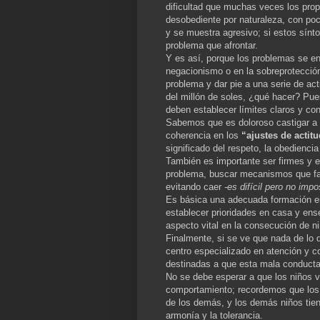
dificultad que muchas veces los prop
desobediente por naturaleza, con poca 
y se muestra agresivo; si estos sínt
problema que afrontar.
Y es así, porque los problemas se en
negacionismo o en la sobreprotección
problema y dar pie a una serie de ac
del millón de soles, ¿qué hacer? P
deben establecer límites claros y co
Sabemos que es doloroso castigar a n
coherencia en los
“ajustes de actit
significado del respeto, la obediencia 
También es importante ser firmes y en
problema, buscar mecanismos que faci
evitando caer
-es difícil pero no impo
Es básica una adecuada formación en
establecer prioridades en casa y ens
aspecto vital en la consecución de n
Finalmente, si se ve que nada de lo q
centro especializado en atención y c
destinadas a que esta mala conducta 
No se debe esperar a que los niños 
comportamiento; recordemos que los
de los demás, y los demás niños tien
armonía y la tolerancia.