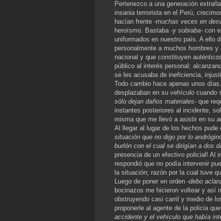
Pertenezco a una generación extraña,
insania terrorista en el Perú, creci
hacían frente
-muchas veces en desv
heroísmo. Bastaba
-y sobraba-
con es
uniformados en nuestro país. A ello 
personalmente a muchos hombres y m
nacional y que constituyen auténtico
público al interés personal; alcanzan
se les acusaba de ineficiencia, injust
Todo cambio hace apenas unos días.
desplazaban en su vehículo cuando s
sólo dejan daños materiales-
que requ
instantes posteriores al incidente, s
misma que me llevó a asistir en su au
Al llegar al lugar de los hechos pud
situación que no digo por lo andrógi
burlón con el cual se dirigían a dos 
presencia de un efectivo policial! Al 
respondió que no podía intervenir pu
la situación; razón por la cual tuve q
Luego de poner en orden
-debo aclar
bocinazos me hicieron voltear y así
obstruyendo casi carril y medio de los
proponerle al agente de la policia q
accidente y el vehículo que había int