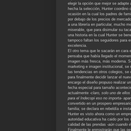
elegir la opción que mejor se adapte
hecha la selección, Hunter coordino c
ocasión en la cual los padres de famil
por debajo de los precios de mercado
a una librería en particular, mucho m
miserable, que para disimular su taca
una historia en la cual Hunter se be
tampoco faltan los seguidores para e
excelencia.
El otro tema que le sacarán en cara e
pensaba que había llegado el momento
imagen más fresca, más moderna. Se
marketing e imagen institucional, se 
las tendencias en otros colegios, se
para finalmente decidir lanzar el nu
encargo el diseño propuso realizar u
fecha especial para tamaño acontecim
actualmente
-claro, solo uno de ello
para el Indecopi eso no importa-
apar
convertido en un prospero empresario
familia; se declara en rebeldía e inst
Hunter es visto ahora como un empr
autoridad educativa ha caido por los 
calidad de las prendas
-aún cuando él
Finalmente le enrrostrarán que las p