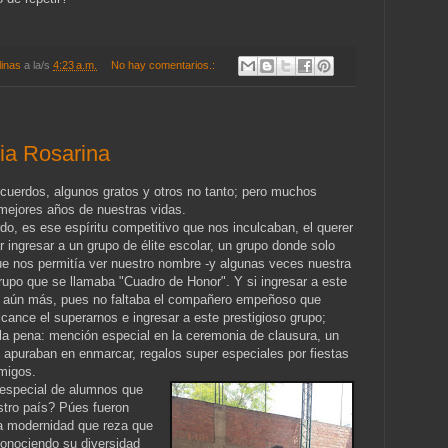
linas
a la/s
4:23 a.m.
No hay comentarios.:
ia Rosarina
cuerdos, algunos gratos y otros no tanto; pero muchos
mejores años de nuestras vidas.
, es ese espíritu competitivo que nos inculcaban, el querer
r ingresar a un grupo de élite escolar, un grupo donde solo
ue nos permitía ver nuestro nombre -y algunas veces nuestra
upo que se llamaba "Cuadro de Honor". Y si ingresar a este
era aún más, pues no faltaba el compañero empeñoso que
cance el superarnos e ingresar a este prestigioso grupo;
 la pena: mención especial en la ceremonia de clausura, un
 apuraban en enmarcar, regalos super especiales por fiestas
amigos.
especial de alumnos que
stro país? Púes fueron
la modernidad que reza que
onociendo su diversidad