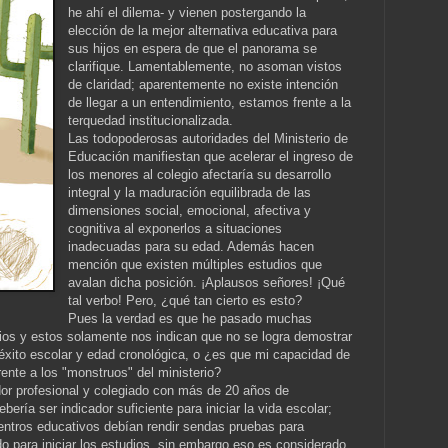
he ahí el dilema- y vienen postergando la
elección de la mejor alternativa educativa para
sus hijos en espera de que el panorama se
clarifique. Lamentablemente, no asoman vistos
de claridad; aparentemente no existe intención
de llegar a un entendimiento, estamos frente a la
terquedad institucionalizada.
Las todopoderosas autoridades del Ministerio de
Educación manifiestan que acelerar el ingreso de
los menores al colegio afectaría su desarrollo
integral y la maduración equilibrada de las
dimensiones social, emocional, afectiva y
cognitiva al exponerlos a situaciones
inadecuadas para su edad. Además hacen
mención que existen múltiples estudios que
avalan dicha posición. ¡Aplausos señores! ¡Qué
tal verbo! Pero, ¿qué tan cierto es esto?
Pues la verdad es que he pasado muchas
os y estos solamente nos indican que no se logra demostrar
 éxito escolar y edad cronológica, o ¿es que mi capacidad de
ente a los "monstruos" del ministerio?
r profesional y colegiado con más de 20 años de
bería ser indicador suficiente para iniciar la vida escolar;
entros educativos debían rendir sendas pruebas para
do para iniciar los estudios, sin embargo eso es considerado