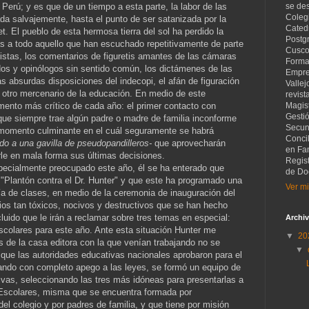
Perú; y es que de un tiempo a esta parte, la labor de las
se de
Coleg
da salvajemente, hasta el punto de ser satanizada por la
Catedr
et. El pueblo de esta hermosa tierra del sol ha perdido la
Postg
s a todo aquello que han escuchado repetitivamente de parte
Cusco
sistas, los comentarios de figuretis amantes de las cámaras
Forma
ados y opinólogos sin sentido común, los dictámenes de las
Empre
s absurdas disposiciones del indecopi, el afán de figuración
Vallej
 otro mercenario de la educación. En medio de este
revist
mento más crítico de cada año: el primer contacto con
Magist
Gesti
ue siempre trae algún padre o madre de familia inconforme
Secund
 momento culminante en el cuál seguramente se habrá
Concil
do a una gavilla de pseudopandilleros-
que aprovecharán
en Fam
rle en mala forma sus últimas decisiones.
Regis
pecialmente preocupado este año, él se ha enterado que
de Do
"Plantón contra el Dr. Hunter" y que este ha programado una
Ver mi
ía de clases, en medio de la ceremonia de inauguración del
rios tan tóxicos, nocivos y destructivos que se han hecho
luido que le irán a reclamar sobre tres temas en especial:
Archiv
scolares para este año. Ante esta situación Hunter me
▼
20
s de la casa editora con la que venían trabajando no se
▼
r que las autoridades educativas nacionales aprobaron para el
tuando con completo apego a las leyes, se formó un equipo de
tivas, seleccionando las tres más idóneas para presentarlas a
 Escolares, misma que se encuentra formada por
el colegio y por padres de familia, y que tiene por misión