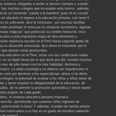
gios estamos obligados a recibir al alumno siempre y cuando
jo, hay muchos colegios que incumplen esta norma-; además,
cial es un tremendo "saludo a la bandera" pues el no cumplir
en absoluto el ingreso a la educación primaria -con tener 6
o es suficiente, dice el ministerio-, así muchas familias
eciden postergar el tema por su situación económica, algunas
órmulas mágicas" que potencian su cerebro hasta los cinco
acceso a esta importante etapa de descubrimiento y
existe repitencia escolar en el Perú hasta segundo grado de
ra su desarrollo emocional, dice ahora el ministerio- por lo
 que asistan serán promovidos.
ma educativo en el Perú, estas son las condiciones reales
ar; no se dejen llevar por lo que dicen por ahí; existen muchos
 mes de julio tienen mucha más habilidad, destreza y
marzo. La edad cronológica no debería ser impedimento ni
ón corre por devolver a los especialistas -ahora si he dicho
sicólogos- la potestad de evaluar a los niños y niñas antes de
tar y hacer respetar la obligatoriedad de la educación, de
tudios, de no permitir la promoción automática y hacer repetir
metas propios de cada grado.
ios, el sistema educativo peruano mejoraría
encilla: permitiendo que nuestros niños ingresen de
s potenciando la base! Y además, el padre de familia estaría
ed matricularía a su hijo en un grado de estudios sabiendo
 de repetir?