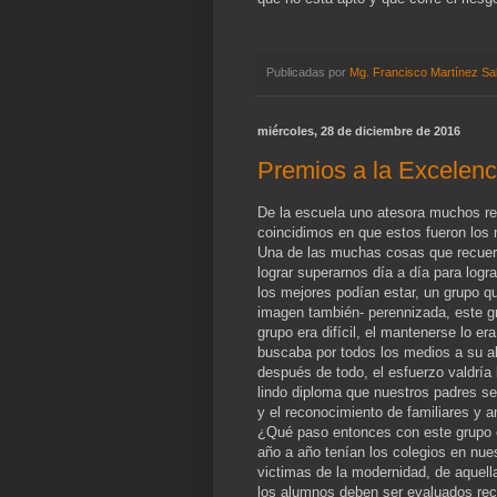
Publicadas por
Mg. Francisco Martínez Sa
miércoles, 28 de diciembre de 2016
Premios a la Excelenc
De la escuela uno atesora muchos re
coincidimos en que estos fueron los 
Una de las muchas cosas que recuerdo
lograr superarnos día a día para logra
los mejores podían estar, un grupo q
imagen también- perennizada, este gr
grupo era difícil, el mantenerse lo 
buscaba por todos los medios a su al
después de todo, el esfuerzo valdría
lindo diploma que nuestros padres se
y el reconocimiento de familiares y 
¿Qué paso entonces con este grupo 
año a año tenían los colegios en nue
victimas de la modernidad, de aquel
los alumnos deben ser evaluados rec