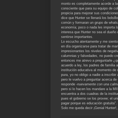
monto es completamente acorde a la 
consciente que para su equipo de col
propicia para mejorar sus condiciones 
dice que Hunter se llenará los bolsil
común y formaran un grupo de whatsap
economía; poco o nada les importa la
interesa que Hunter no sea el dueño d
sentirse importantes.
Lo escucho atentamente y me siento 
en día organizarse para tratar de ma
impresionantes los niveles de negati
calumnias y falsedades, no puedo cre
entonces me atrevo a preguntarle ¿qu
acuerdo a ley, los padres de familia
institución educativa al momento de m
pura, yo no obligo a nadie a inscribir
pero le vuelvo a preguntar acerca de
responde
-nuevamente con una calma
pero si lo hacen los mandare a la MIII
encuentra a dos cuadras de la institu
pues el gobierno se los provee; el u
pagar porque es educación gratuita".
Solo me queda decir ¡Genial Hunter!, 