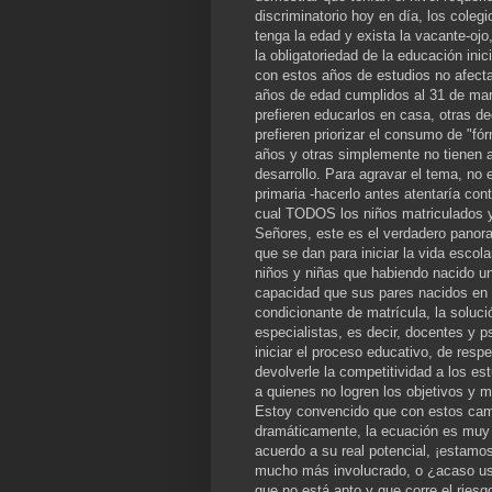
discriminatorio hoy en día, los cole
tenga la edad y exista la vacante-o
la obligatoriedad de la educación ini
con estos años de estudios no afecta 
años de edad cumplidos al 31 de marz
prefieren educarlos en casa, otras d
prefieren priorizar el consumo de "f
años y otras simplemente no tienen 
desarrollo. Para agravar el tema, no 
primaria -hacerlo antes atentaría cont
cual TODOS los niños matriculados y
Señores, este es el verdadero panora
que se dan para iniciar la vida escol
niños y niñas que habiendo nacido un
capacidad que sus pares nacidos en 
condicionante de matrícula, la soluci
especialistas, es decir, docentes y p
iniciar el proceso educativo, de respe
devolverle la competitividad a los es
a quienes no logren los objetivos y 
Estoy convencido que con estos camb
dramáticamente, la ecuación es muy s
acuerdo a su real potencial, ¡estamo
mucho más involucrado, o ¿acaso ust
que no está apto y que corre el riesgo