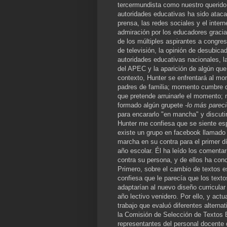
tercermundista como nuestro querido 
autoridades educativas ha sido ataca
prensa, las redes sociales y el intern
admiración por los educadores gracia
de los múltiples aspirantes a congre
de televisión, la opinión de desubic
autoridades educativas nacionales, la
del APEC y la aparición de algún que
contexto, Hunter se enfrentará al mo
padres de familia; momento cumbre q
que pretende arruinarle el momento;
formado algún grupete
-lo más pareci
para encararlo "en mancha" y discuti
Hunter me confiesa que se siente es
existe un grupo en facebook llamado 
marcha en su contra para el primer d
año escolar. Él ha leído los comenta
contra su persona, y de ellos ha conc
Primero, sobre el cambio de textos e
confiesa que le parecía que los texto
adaptarían al nuevo diseño curricula
año lectivo venidero. Por ello, y ac
trabajo que evaluó diferentes alterna
la Comisión de Selección de Textos
representantes del personal docente d