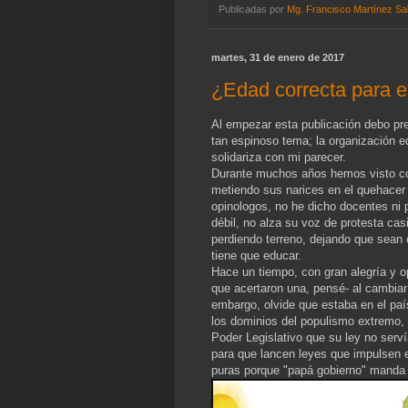
Publicadas por
Mg. Francisco Martínez Sa
martes, 31 de enero de 2017
¿Edad correcta para el
Al empezar esta publicación debo pre
tan espinoso tema; la organización e
solidariza con mi parecer.
Durante muchos años hemos visto com
metiendo sus narices en el quehacer e
opinologos, no he dicho docentes ni 
débil, no alza su voz de protesta cas
perdiendo terreno, dejando que sean
tiene que educar.
Hace un tiempo, con gran alegría y 
que acertaron una, pensé- al cambiar 
embargo, olvide que estaba en el país
los dominios del populismo extremo, en
Poder Legislativo que su ley no serví
para que lancen leyes que impulsen el
puras porque "papá gobierno" manda