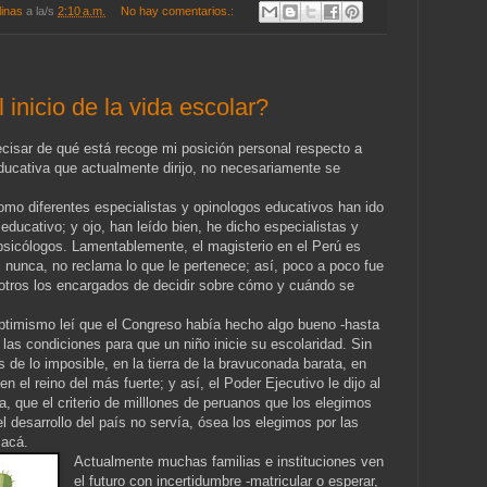
linas
a la/s
2:10 a.m.
No hay comentarios.:
 inicio de la vida escolar?
cisar de qué está recoge mi posición personal respecto a
ducativa que actualmente dirijo, no necesariamente se
o diferentes especialistas y opinologos educativos han ido
ducativo; y ojo, han leído bien, he dicho especialistas y
psicólogos. Lamentablemente, el magisterio en el Perú es
i nunca, no reclama lo que le pertenece; así, poco a poco fue
 otros los encargados de decidir sobre cómo y cuándo se
optimismo leí que el Congreso había hecho algo bueno -hasta
las condiciones para que un niño inicie su escolaridad. Sin
 de lo imposible, en la tierra de la bravuconada barata, en
 el reino del más fuerte; y así, el Poder Ejecutivo le dijo al
a, que el criterio de milllones de peruanos que los elegimos
 desarrollo del país no servía, ósea los elegimos por las
 acá.
Actualmente muchas familias e instituciones ven
el futuro con incertidumbre -matricular o esperar,