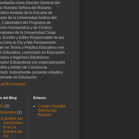
sempeña como Director General del
io Nuestra Señora del Rosario,
ático Invitado de la Escuela de
rado de la Universidad Andina del
, Catedrático del Programa de
ción Humanística y de Centros
sariales de la Universidad César
o, Escritor y Editor Responsable de las
as Lima al Día y Alto Pensamiento.
er en Teoría y Práctica Educativa y en
ón Educativa, Licenciado en Educación
aria e Ingeniero Electrónico.
iador Extrajudicial con especialización
ilia y Arbitro de Conciencia
trado. Actualmente cursando estudios
ctorado en Educación.
 perfil completo
o del Blog
Enlaces
23
(2)
Colegio Nuestra
Señora del
diciembre
(1)
Rosario
La gestión del
conocimien
to en la
práctica de
los ...