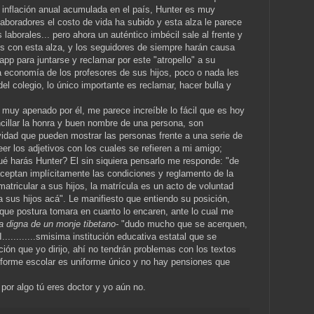
inflación anual acumulada en el país, Hunter es muy
aboradores el costo de vida ha subido y esta alza le parece
laborales... pero ahora un auténtico imbécil sale al frente y
los con esta alza, y los seguidores de siempre harán causa
p para juntarse y reclamar por este "atropello" a su
 economía de los profesores de sus hijos, poco o nada les
el colegio, lo único importante es reclamar, hacer bulla y
muy apenado por él, me parece increíble lo fácil que es hoy
ncillar la honra y buen nombre de una persona, son
vidad que pueden mostrar las personas frente a una serie de
er los adjetivos con los cuales se refieren a mi amigo;
é harás Hunter? El sin siquiera pensarlo me responde: "de
 aceptan implícitamente las condiciones y reglamento de la
atricular a sus hijos, la matrícula es un acto de voluntad
 a sus hijos acá". Le manifiesto que entiendo su posición,
 que postura tomara en cuanto lo encaren, ante lo cual me
 digna de un monje tibetano-
"dudo mucho que se acerquen,
............smisima institución educativa estatal que se
ción que yo dirijo, ahí no tendrán problemas con los textos
niforme escolar es uniforme único y no hay pensiones que
por algo tú eres doctor y yo aún no.