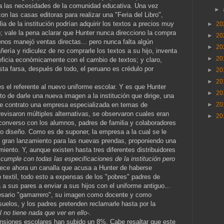
 a las necesidades de la comunidad educativa. Una vez
►
on las casas editoras para realizar una "Feria del Libro",
ia de la institución podrían adquirir los textos a precios muy
►
20
; vale la pena aclarar que Hunter nunca direcciono la compra
►
20
enos manejó ventas directas... pero nunca falta algún
►
20
ñería y ridiculez de no comprarle los textos a su hijo, inventa
►
20
neficia económicamente con el cambio de textos; y claro,
sta farsa, después de todo, el peruano es crédulo por
►
20
►
20
s el referente al nuevo uniforme escolar. Y es que Hunter
►
20
 de darle una nueva imagen a la institución que dirige, una
 contrato una empresa especializada en temas de
►
20
revisaron múltiples alternativas, se observaron cuales eran
►
20
 converso con los alumnos, padres de familia y colaboradores
evo diseño. Como es de suponer, la empresa a la cual se le
n gran lanzamiento para las nuevas prendas, proponiendo una
iento. Y, aunque existen hasta tres diferentes distribuidores
s cumple con todas las especificaciones de la institución pero
ece ahora un canalla que acusa a Hunter de haberse
 textil, todo esto a expensas de los "pobres" padres de
a a sus pares a enviar a sus hijos con el uniforme antiguo...
esario "gamarrero", su imagen como docente y como
suelos, y los padres pretenden reclamarle hasta por la
 no tiene nada que ver en ello-
.
ensiones escolares han subido un 8%. Cabe resaltar que este