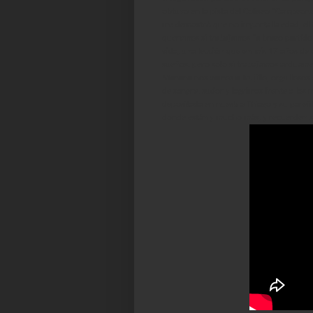
obtuvo en la pista del Coliseo "Campeone
me demostró que no importa la edad, el t
queremos si trabajamos "a brazo partido p
vida, una lección que en mis 17 años de 
sueños, pero solo si trabajamos arduamen
Mañana nos vamos a Trujillo, orgullosos
de sangre, sudor y lagrimas frente a los 
depositada en nuestro Thiago y su parejit
donde están y mucho más, y recuerden siem