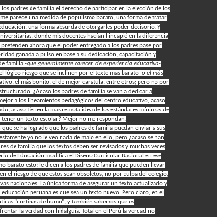
os padres de familia el derecho de participar en la elección de los
s me parece una medida de populismo barato, una forma de tratar
educación, una forma absurda de otorgarles poder decisorio. Y
iversitarias, donde mis docentes hacían hincapié en la diferencia
os pretenden
ahora
que el poder entregado a los padres pase por
oridad ganada a pulso en base a su dedicación, capacitación y
de familia
-que generalmente carecen de experiencia educativa-
 el lógico riesgo que se inclinen por el texto mas barato
-o el más
mativo, el más bonito, el de mejor caratula, entre otros; pero no por
structurado. ¿Acaso los padres de familia se van a dedicar a
 mejor a los lineamientos pedagógicos del centro educativo, acaso
ado, acaso tienen la mas remota idea de los estándares mínimos de
 tener un texto escolar? Mejor no me respondan.
 que se ha logrado que los padres de familia puedan enviar a sus
estamente yo no le veo nada de malo en ello, pero ¿acaso se han
dres de familia que los textos deben ser revisados y muchas veces
io de Educación modifica el Diseño Curricular Nacional en ese
o barato esto: le dicen a los padres de familia que pueden llevar
en el riesgo de que estos sean obsoletos, no por culpa del colegio,
ivas nacionales. La única forma de asegurar un texto actualizado y
 educación peruana es que sea un texto nuevo. Pero claro, en el
nticas "cortinas de humo", y también sabemos que es
frentar la verdad con hidalguía. Total en el Perú la verdad no