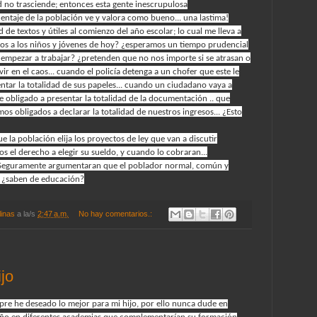
d no trasciende; entonces esta gente inescrupulosa
ntaje de la población ve y valora como bueno... una lastima!
ad de textos y útiles al comienzo del año escolar; lo cual me lleva a
s a los niños y jóvenes de hoy? ¿esperamos un tiempo prudencial
 empezar a trabajar? ¿pretenden que no nos importe si se atrasan o
 en el caos... cuando el policía detenga a un chofer que este le
ntar la totalidad de sus papeles... cuando un ciudadano vaya a
e obligado a presentar la totalidad de la documentación .. que
s obligados a declarar la totalidad de nuestros ingresos... ¿Esto
la población elija los proyectos de ley que van a discutir
s el derecho a elegir su sueldo, y cuando lo cobraran...
s? Seguramente argumentaran que el poblador normal, común y
s, ¿saben de educación?
linas
a la/s
2:47 a.m.
No hay comentarios.:
jo
re he deseado lo mejor para mi hijo, por ello nunca dude en