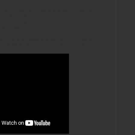
s de Huaral" su derecho a estar en el mundial; día en que
iempo ni la experiencia para lograr aquello que realmente
or ello"; este día mi hijo
-de solo seis años-
me dio una lección de
docente no había recibido, me dijo: "si se pueden alcanzar los
te por ellos".
 de lo que somos y de lo que hemos logrado... Menos de tres meses
mas tres años de preparación de algunos; pero con toda la fe
a, la lindisima Ariana... Fuerza chicos, se merecen estar
pre: el cielo es el limite!