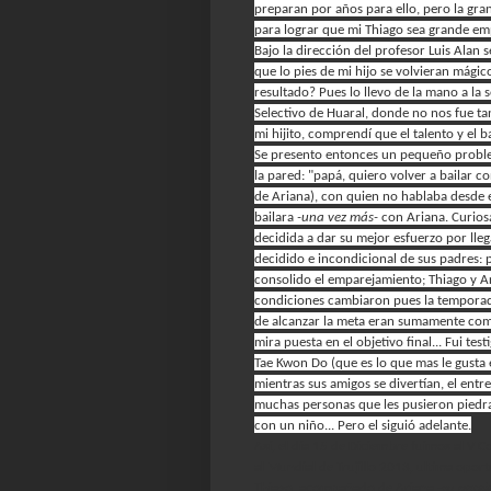
preparan por años para ello, pero la gra
para lograr que mi Thiago sea grande em
Bajo la dirección del profesor Luis Alan 
que lo pies de mi hijo se volvieran mágic
resultado? Pues lo llevo de la mano a la 
Selectivo de Huaral, donde no nos fue t
mi hijito, comprendí que el talento y el b
Se presento entonces un pequeño problemi
la pared: "papá, quiero volver a bailar c
de Ariana), con quien no hablaba desde e
bailara
-una vez más-
con Ariana. Curios
decidida a dar su mejor esfuerzo por lle
decidido e incondicional de sus padres: p
consolido el emparejamiento; Thiago y Ari
condiciones cambiaron pues la temporada 
de alcanzar la meta eran sumamente com
mira puesta en el objetivo final... Fui tes
Tae Kwon Do (que es lo que mas le gusta e
mientras sus amigos se divertían, el entr
muchas personas que les pusieron piedra
con un niño... Pero el siguió adelante.
Así, el día 15 de Diciembre fuimos al V 
al Mundial de Trujillo 2013, ultima opor
Thiago, acompañado de Ariana
-su parej