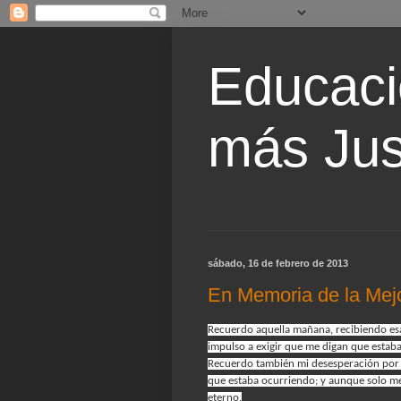
Educaci
más Jus
sábado, 16 de febrero de 2013
En Memoria de la Mej
Recuerdo aquella mañana, recibiendo esa
impulso a exigir que me digan que estaba
Recuerdo también mi desesperación por ve
que estaba ocurriendo; y aunque solo me 
eterno.