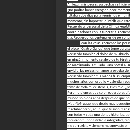
Al llegar, mis peores sospechas se hiciero
¿no podías haber escogido peor momento
faltaban dos días para reunirnos en famili
momento; sin importar lo infeliz que est
Recuerdo al personal de la Clínica
-maldi
coordinaciones con la funeraria; recuerd
día.
Recuerdo los centenares de personas
birthday
con las velas; recuerdo las pe
el pisco "Cuatro Gallos" que tome para so
Recuerdo también el dolor de mi abuelo
en ningún momento se alejo de tu féretr
de matrimonio: a tu lado. Una postal al 
envidia, las peleas; un amor a prueba de 
Recuerdo también tus manos frías empuña
muchos años con orgullo y valentía rec
triste de toda mi existencia, Dios mio, ¿po
Pero no pienses que solo recuerdo es día,
mundo solo dos años después de que per
Maurito!-
aquel que desde muy pequeño ll
"cachibachero", aquel que te saco "cana
con todas y cada una de tus historias, aq
recuerdo tu honestidad e integridad, re
me corregiste y siempre me apoyaste en 