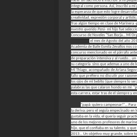
hacer un sacrificio e inscribir a mi pe
integral como persona. Así, inscribí a 
la esperanza de que esto logre desarroll
creatividad, expresión corporal y artística
Tras algún tiempo en clase de Marinera
-
nuestro querido Perú-
mi hijo fue selecci
Concurso de Noveles "San Borja... Mi Orgu
Transcurría
el mes de Agosto del año 2
Academia de Baile Esmila Zevallos nos co
concurso mencionado en el párrafo anteri
de preparación intensiva y al ruedo... u
su categoría sino que ademas a uno de lo
Mi Thiago, acompañado de Ariana Segovia
fallo que prefiero no discutir por razone
los ojos de mi bebito (que siempre lo se
palabras las que calaron hondo en mi: "
esta carrera, estar tras de el siempre y
Fue entonces que me invadieron las duda
meta:
"papá: quiero campeonar!"... Para
la deriva; pero el seguía empecinado en 
gustaba en la vida, el quería seguir pract
uno de los mejores profesores de mariner
hijo, que el confiaba en su talento, y qu
2013... Un objetivo muy grande, sobre t