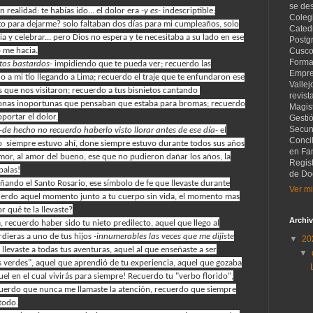
se de
n realidad: te habías ido... el dolor era
-y es-
indescriptible;
Coleg
 para dejarme? solo faltaban dos días para mi cumpleaños, solo
Catedr
a y celebrar... pero Dios no espera y te necesitaba a su lado en ese
Postg
o me hacia.
Cusco
Forma
tos bastardos-
impidiendo que te pueda ver; recuerdo las
Empre
o a mi tío llegando a Lima; recuerdo el traje que te enfundaron ese
Vallej
 que nos visitaron; recuerdo a tus bisnietos cantando
happy
revist
rsonas inoportunas que pensaban que estaba para bromas; recuerdo
Magist
portar el dolor.
Gesti
Secund
-de hecho no recuerdo haberlo visto llorar antes de ese día-
el
Concil
o siempre estuvo ahí, done siempre estuvo durante todos sus años
en Fam
amor, al amor del bueno, ese que no pudieron dañar los años, la
Regis
balas!
de Do
ndo el Santo Rosario, ese símbolo de fe que llevaste durante
Ver mi
uerdo aquel momento junto a tu cuerpo sin vida, el momento mas
r qué te la llevaste?
Archiv
 recuerdo haber sido tu nieto predilecto, aquel que llego al
dieras a uno de tus hijos
-innumerables las veces que me dijiste
▼
20
evaste a todas tus aventuras, aquel al que enseñaste a ser
▼
s verdes", aquel que aprendió de tu experiencia, aquel que gozaba
uel en el cual vivirás para siempre! Recuerdo tu "verbo florido",
cuerdo que nunca me llamaste la atención, recuerdo que siempre
todo.