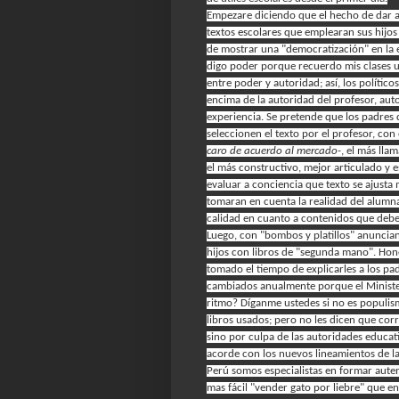
Empezare diciendo que el hecho de dar a l
textos escolares que emplearan sus hijo
de mostrar una "democratización" en la 
digo poder porque recuerdo mis clases un
entre poder y autoridad; así, los polític
encima de la autoridad del profesor, aut
experiencia. Se pretende que los padres 
seleccionen el texto por el profesor, con
caro de acuerdo al mercado-
, el más lla
el más constructivo, mejor articulado y e
evaluar a conciencia que texto se ajusta
tomaran en cuenta la realidad del alumn
calidad en cuanto a contenidos que debe
Luego, con "bombos y platillos" anuncian
hijos con libros de "segunda mano". Hon
tomado el tiempo de explicarles a los pa
cambiados anualmente porque el Minister
ritmo? Díganme ustedes si no es populism
libros usados; pero no les dicen que corr
sino por culpa de las autoridades educat
acorde con los nuevos lineamientos de la
Perú somos especialistas en formar aute
mas fácil "vender gato por liebre" que en