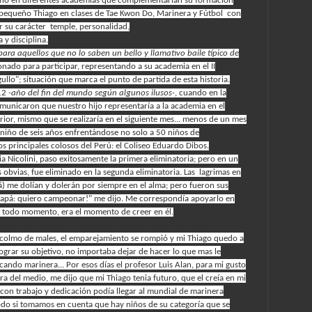
queño en diferentes academias que complementarían su formación
mi pequeño Thiago en clases de Tae Kwon Do, Marinera y Fútbol con
ar su carácter temple, personalidad,
 y disciplina.
para aquellos que no lo saben un bello y llamativo baile típico de
onado para participar, representando a su academia en el II
llo"; situación que marca el punto de partida de esta historia.
012
-año del fin del mundo según algunos ilusos-
, cuando en la
municaron que nuestro hijo representaría a la academia en el
or, mismo que se realizaría en el siguiente mes... menos de un mes
n niño de seis años enfrentándose no solo a 50 niños de
s principales colosos del Perú: el Coliseo Eduardo Dibos.
 Nicolini, paso exitosamente la primera eliminatoria; pero en un
s obvias, fue eliminado en la segunda eliminatoria. Las lagrimas en
rá) me dolían y dolerán por siempre en el alma; pero fueron sus
papá: quiero campeonar!" me dijo. Me correspondía apoyarlo en
 en todo momento, era el momento de creer en él.
s, la incertidumbre y la desconfianza en esta complicada
 colmo de males, el emparejamiento se rompió y mi Thiago quedo a
lograr su objetivo, no importaba dejar de hacer lo que mas le
icando marinera... Por esos días el profesor Luis Alan, para mi gusto
a del medio, me dijo que mi Thiago tenia futuro, que el creía en mi
e con trabajo y dedicación podía llegar al mundial de marinera
odo si tomamos en cuenta que hay niños de su categoría que se