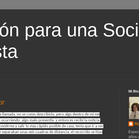
ón para una Soc
ta
Mi Blo
or
 llamada, no se como describirlo, pero algo dentro de mi me
 ocurriendo, algo malo presentía y entonces recibí la noticia.
Mg
stirme y salir lo mas rápido posible de casa, tenia que ir a ver
Espec
separaban unas seis cuadras de distancia, el recorrido se hizo
años d