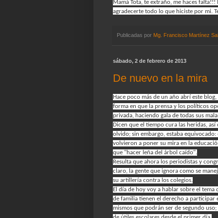
Mamá Tota, te extraño, me haces falta!!
agradecerte todo lo que hiciste por mi. 
Publicadas por
Mg. Francisco Martínez Sa
sábado, 2 de febrero de 2013
De nuevo en la mira
Hace poco más de un año abrí este blog,
forma en que la prensa y los políticos o
privada, haciendo gala de todas sus mal
Dicen que el tiempo cura las heridas, así
olvido; sin embargo, estaba equivocado: e
volvieron a poner su mira en la educació
que "hacer leña del árbol caído".
Resulta que ahora los periodistas y cong
claro, la gente que ignora como se manej
su artillería contra los colegios.
El día de hoy voy a hablar sobre el tema 
de familia tienen el derecho a participar e
mismos que podrán ser de segundo uso; y 
de útiles escolares desde el primer día.