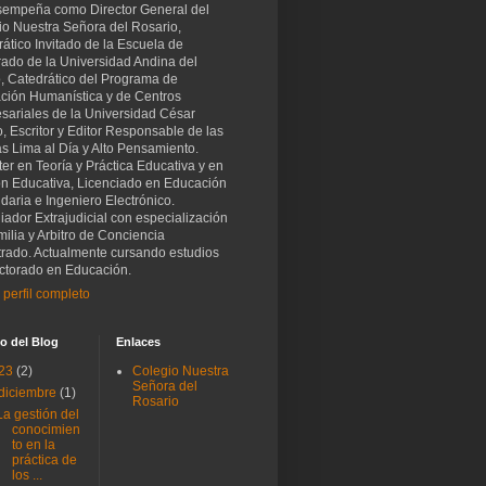
sempeña como Director General del
io Nuestra Señora del Rosario,
ático Invitado de la Escuela de
rado de la Universidad Andina del
, Catedrático del Programa de
ción Humanística y de Centros
sariales de la Universidad César
o, Escritor y Editor Responsable de las
as Lima al Día y Alto Pensamiento.
er en Teoría y Práctica Educativa y en
ón Educativa, Licenciado en Educación
aria e Ingeniero Electrónico.
iador Extrajudicial con especialización
ilia y Arbitro de Conciencia
trado. Actualmente cursando estudios
ctorado en Educación.
 perfil completo
o del Blog
Enlaces
23
(2)
Colegio Nuestra
Señora del
diciembre
(1)
Rosario
La gestión del
conocimien
to en la
práctica de
los ...