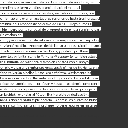
ndeza de una persona se mide por la grandeza de sus obras, así que
prendimos el largo y tedioso camino hacia el mundial.
se inicio una preparación exhaustiva, agotadora e intensiva; hizo
os, lo hizo entrenar en agotadoras sesiones de hasta tres horas... el
semifinal del Campeonato Selectivo de Tacna... Luego fuimos al
an bien, pero por la cantidad de propuestas de emparejamiento para
aile estaban ahí.
ta, y es que mi hijo, de solo seis años me puso entre la espada y
on Ariana" me dijo... Entonces decidí llamar a Fiorela Nicolini (mamá
l baile de nuestros niños en San Borja, y pedirle que Thiago
amente a Arianita
-como la llamo cariñosamente-
también estaba
gar al mundial de marinera, y tambien contaba con el apoyo
or ello y a partir de entonces
-transcurría el mes de Noviembre-
se
ana volverían a bailar juntos, era definitivo. Obviamente las
de marinera estaba llegando a su fin y con ello las posibilidades
plicadas; cambiamos de profesor y hasta de academia, pero con la
tigo de como mi hijo sacrifico fiestas, reuniones, tuvo que dejar el
n la vida), renunciar al Fútbol. Era increible su dedicación,
enaba a doble y hasta triple horario... Además, en el camino hubo
s en el camino, gente sin moral que no tiene reparos en meterse
Concurso Nacional "Ciudad de Huaral", ultima oportunidad de llegar
tunidad de mostrarle a propios y extraño su valía, día en que mi
a de toda la vida-
obtuvo su primer campeonato; día en que