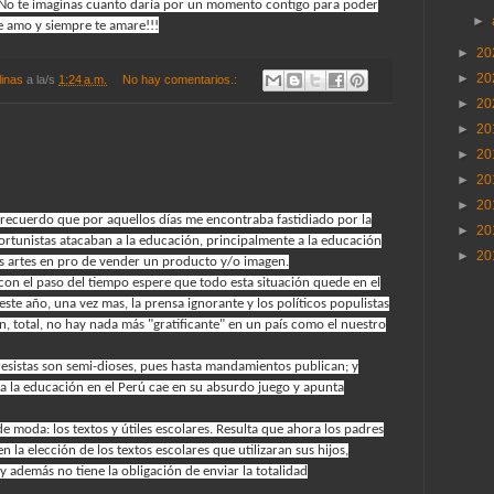
! No te imaginas cuanto daría por un momento contigo para poder
►
Te amo y siempre te amare!!!
►
20
►
20
linas
a la/s
1:24 a.m.
No hay comentarios.:
►
20
►
20
►
20
►
20
►
20
 recuerdo que por aquellos días me encontraba fastidiado por la
►
20
portunistas atacaban a la educación, principalmente a la educación
►
20
as artes en pro de vender un producto y/o imagen.
 con el paso del tiempo espere que todo esta situación quede en el
ste año, una vez mas, la prensa ignorante y los políticos populistas
n, total, no hay nada más "gratificante" en un país como el nuestro
resistas son semi-dioses, pues hasta mandamientos publican; y
a la educación en el Perú cae en su absurdo juego y apunta
de moda: los textos y útiles escolares. Resulta que ahora los padres
n la elección de los textos escolares que utilizaran sus hijos,
además no tiene la obligación de enviar la totalidad