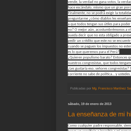
vende, la verdad no gana votos, la verda
hace escándalo, mismo que un gran porce
Finalmente, no se podrá
exigir la totalid
preguntarme ¿cómo diablos les enseñamo
a que todos tengan sus útiles para poder
no? O mejor aún, acostumbrémonos a vivir
pueda decir que no esta obligado a prese
pedir un crédito que este no se encuentr
cuando se paguen los impuestos no estemo
es lo que queremos para el Perú?
¿Quieren populismo barato? Entonces que 
nuestros congresistas, que todos tengamo
¿Les gustaría eso, señores congresista
corriente no sabe de política... y ustede
Publicadas por
Mg. Francisco Martínez Sa
sábado, 19 de enero de 2013
La enseñanza de mi hi
Como cualquier padre responsable, siemp