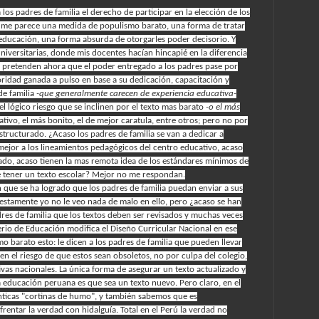
os padres de familia el derecho de participar en la elección de los
s me parece una medida de populismo barato, una forma de tratar
educación, una forma absurda de otorgarles poder decisorio. Y
iversitarias, donde mis docentes hacían hincapié en la diferencia
os pretenden
ahora
que el poder entregado a los padres pase por
oridad ganada a pulso en base a su dedicación, capacitación y
de familia
-que generalmente carecen de experiencia educativa-
 el lógico riesgo que se inclinen por el texto mas barato
-o el más
mativo, el más bonito, el de mejor caratula, entre otros; pero no por
structurado. ¿Acaso los padres de familia se van a dedicar a
 mejor a los lineamientos pedagógicos del centro educativo, acaso
ado, acaso tienen la mas remota idea de los estándares mínimos de
 tener un texto escolar? Mejor no me respondan.
 que se ha logrado que los padres de familia puedan enviar a sus
estamente yo no le veo nada de malo en ello, pero ¿acaso se han
dres de familia que los textos deben ser revisados y muchas veces
io de Educación modifica el Diseño Curricular Nacional en ese
o barato esto: le dicen a los padres de familia que pueden llevar
en el riesgo de que estos sean obsoletos, no por culpa del colegio,
ivas nacionales. La única forma de asegurar un texto actualizado y
 educación peruana es que sea un texto nuevo. Pero claro, en el
nticas "cortinas de humo", y también sabemos que es
frentar la verdad con hidalguía. Total en el Perú la verdad no