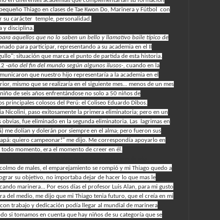
queño en diferentes academias que complementarían su formación
mi pequeño Thiago en clases de Tae Kwon Do, Marinera y Fútbol con
ar su carácter temple, personalidad,
 y disciplina.
para aquellos que no lo saben un bello y llamativo baile típico de
onado para participar, representando a su academia en el II
llo"; situación que marca el punto de partida de esta historia.
012
-año del fin del mundo según algunos ilusos-
, cuando en la
municaron que nuestro hijo representaría a la academia en el
or, mismo que se realizaría en el siguiente mes... menos de un mes
n niño de seis años enfrentándose no solo a 50 niños de
s principales colosos del Perú: el Coliseo Eduardo Dibos.
 Nicolini, paso exitosamente la primera eliminatoria; pero en un
s obvias, fue eliminado en la segunda eliminatoria. Las lagrimas en
rá) me dolían y dolerán por siempre en el alma; pero fueron sus
papá: quiero campeonar!" me dijo. Me correspondía apoyarlo en
 en todo momento, era el momento de creer en él.
s, la incertidumbre y la desconfianza en esta complicada
 colmo de males, el emparejamiento se rompió y mi Thiago quedo a
lograr su objetivo, no importaba dejar de hacer lo que mas le
icando marinera... Por esos días el profesor Luis Alan, para mi gusto
a del medio, me dijo que mi Thiago tenia futuro, que el creía en mi
e con trabajo y dedicación podía llegar al mundial de marinera
odo si tomamos en cuenta que hay niños de su categoría que se