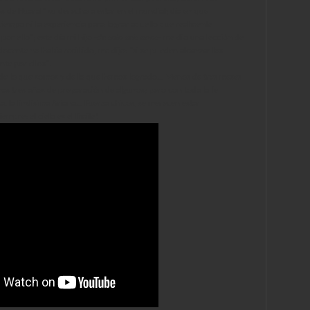
s de Huaral" su derecho a estar en el mundial; día en que
iempo ni la experiencia para lograr aquello que realmente
or ello"; este día mi hijo
-de solo seis años-
me dio una lección de
docente no había recibido, me dijo: "si se pueden alcanzar los
te por ellos".
 de lo que somos y de lo que hemos logrado... Menos de tres meses
mas tres años de preparación de algunos; pero con toda la fe
a, la lindisima Ariana... Fuerza chicos, se merecen estar
pre: el cielo es el limite!