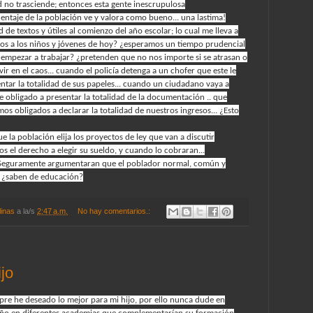
d no trasciende; entonces esta gente inescrupulosa
ntaje de la población ve y valora como bueno... una lastima!
ad de textos y útiles al comienzo del año escolar; lo cual me lleva a
s a los niños y jóvenes de hoy? ¿esperamos un tiempo prudencial
 empezar a trabajar? ¿pretenden que no nos importe si se atrasan o
 en el caos... cuando el policía detenga a un chofer que este le
ntar la totalidad de sus papeles... cuando un ciudadano vaya a
e obligado a presentar la totalidad de la documentación .. que
s obligados a declarar la totalidad de nuestros ingresos... ¿Esto
la población elija los proyectos de ley que van a discutir
s el derecho a elegir su sueldo, y cuando lo cobraran...
s? Seguramente argumentaran que el poblador normal, común y
s, ¿saben de educación?
linas
a la/s
2:47 a.m.
No hay comentarios.:
jo
re he deseado lo mejor para mi hijo, por ello nunca dude en