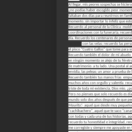
Al llegar, mis peores sospechas se hiciero
¿no podías haber escogido peor momento
faltaban dos días para reunirnos en famili
momento; sin importar lo infeliz que est
Recuerdo al personal de la Clínica
-maldi
coordinaciones con la funeraria; recuerd
día.
Recuerdo los centenares de personas
birthday
con las velas; recuerdo las pe
el pisco "Cuatro Gallos" que tome para so
Recuerdo también el dolor de mi abuelo
en ningún momento se alejo de tu féretr
de matrimonio: a tu lado. Una postal al 
envidia, las peleas; un amor a prueba de 
Recuerdo también tus manos frías empuña
muchos años con orgullo y valentía rec
triste de toda mi existencia, Dios mio, ¿po
Pero no pienses que solo recuerdo es día,
mundo solo dos años después de que per
Maurito!-
aquel que desde muy pequeño ll
"cachibachero", aquel que te saco "cana
con todas y cada una de tus historias, aq
recuerdo tu honestidad e integridad, re
me corregiste y siempre me apoyaste en 