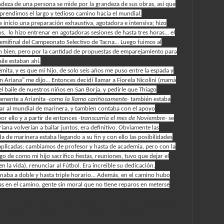
ndeza de una persona se mide por la grandeza de sus obras, así que
prendimos el largo y tedioso camino hacia el mundial.
se inicio una preparación exhaustiva, agotadora e intensiva; hizo
os, lo hizo entrenar en agotadoras sesiones de hasta tres horas... el
semifinal del Campeonato Selectivo de Tacna... Luego fuimos al
an bien, pero por la cantidad de propuestas de emparejamiento para
aile estaban ahí.
ta, y es que mi hijo, de solo seis años me puso entre la espada y
on Ariana" me dijo... Entonces decidí llamar a Fiorela Nicolini (mamá
l baile de nuestros niños en San Borja, y pedirle que Thiago
amente a Arianita
-como la llamo cariñosamente-
también estaba
gar al mundial de marinera, y tambien contaba con el apoyo
or ello y a partir de entonces
-transcurría el mes de Noviembre-
se
ana volverían a bailar juntos, era definitivo. Obviamente las
de marinera estaba llegando a su fin y con ello las posibilidades
plicadas; cambiamos de profesor y hasta de academia, pero con la
tigo de como mi hijo sacrifico fiestas, reuniones, tuvo que dejar el
n la vida), renunciar al Fútbol. Era increible su dedicación,
enaba a doble y hasta triple horario... Además, en el camino hubo
s en el camino, gente sin moral que no tiene reparos en meterse
Concurso Nacional "Ciudad de Huaral", ultima oportunidad de llegar
tunidad de mostrarle a propios y extraño su valía, día en que mi
a de toda la vida-
obtuvo su primer campeonato; día en que