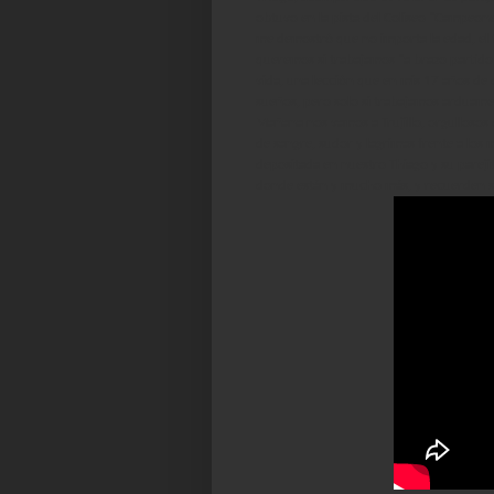
obtuvo en la pista del Coliseo "Campeone
me demostró que no importa la edad, el t
queremos si trabajamos "a brazo partido p
vida, una lección que en mis 17 años de 
sueños, pero solo si trabajamos arduamen
Mañana nos vamos a Trujillo, orgullosos
de sangre, sudor y lagrimas frente a los 
depositada en nuestro Thiago y su parejit
donde están y mucho más, y recuerden siem