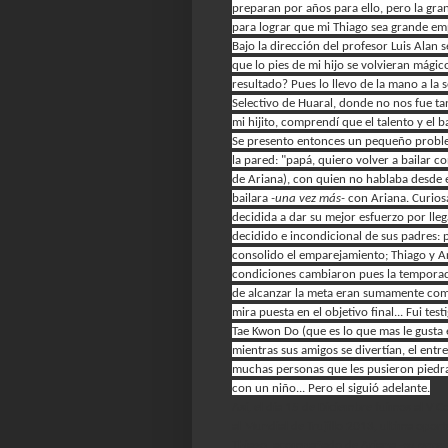
preparan por años para ello, pero la gra
para lograr que mi Thiago sea grande em
Bajo la dirección del profesor Luis Alan 
que lo pies de mi hijo se volvieran mágic
resultado? Pues lo llevo de la mano a la 
Selectivo de Huaral, donde no nos fue t
mi hijito, comprendí que el talento y el b
Se presento entonces un pequeño problemi
la pared: "papá, quiero volver a bailar c
de Ariana), con quien no hablaba desde e
bailara
-una vez más-
con Ariana. Curios
decidida a dar su mejor esfuerzo por lle
decidido e incondicional de sus padres: p
consolido el emparejamiento; Thiago y Ari
condiciones cambiaron pues la temporada 
de alcanzar la meta eran sumamente com
mira puesta en el objetivo final... Fui tes
Tae Kwon Do (que es lo que mas le gusta e
mientras sus amigos se divertían, el entr
muchas personas que les pusieron piedra
con un niño... Pero el siguió adelante.
Así, el día 15 de Diciembre fuimos al V 
al Mundial de Trujillo 2013, ultima opor
Thiago, acompañado de Ariana
-su parej