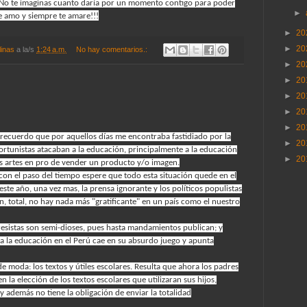
! No te imaginas cuanto daría por un momento contigo para poder
►
Te amo y siempre te amare!!!
►
20
►
20
linas
a la/s
1:24 a.m.
No hay comentarios.:
►
20
►
20
►
20
►
20
►
20
 recuerdo que por aquellos días me encontraba fastidiado por la
►
20
portunistas atacaban a la educación, principalmente a la educación
►
20
as artes en pro de vender un producto y/o imagen.
 con el paso del tiempo espere que todo esta situación quede en el
ste año, una vez mas, la prensa ignorante y los políticos populistas
n, total, no hay nada más "gratificante" en un país como el nuestro
resistas son semi-dioses, pues hasta mandamientos publican; y
a la educación en el Perú cae en su absurdo juego y apunta
de moda: los textos y útiles escolares. Resulta que ahora los padres
n la elección de los textos escolares que utilizaran sus hijos,
además no tiene la obligación de enviar la totalidad