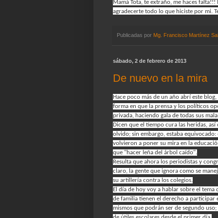
Mamá Tota, te extraño, me haces falta!!
agradecerte todo lo que hiciste por mi. 
Publicadas por
Mg. Francisco Martínez Sa
sábado, 2 de febrero de 2013
De nuevo en la mira
Hace poco más de un año abrí este blog,
forma en que la prensa y los políticos o
privada, haciendo gala de todas sus mal
Dicen que el tiempo cura las heridas, así
olvido; sin embargo, estaba equivocado: e
volvieron a poner su mira en la educació
que "hacer leña del árbol caído".
Resulta que ahora los periodistas y cong
claro, la gente que ignora como se manej
su artillería contra los colegios.
El día de hoy voy a hablar sobre el tema 
de familia tienen el derecho a participar e
mismos que podrán ser de segundo uso; y 
de útiles escolares desde el primer día.