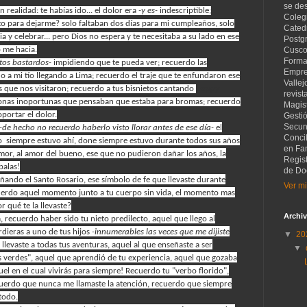
se de
n realidad: te habías ido... el dolor era
-y es-
indescriptible;
Coleg
 para dejarme? solo faltaban dos días para mi cumpleaños, solo
Catedr
a y celebrar... pero Dios no espera y te necesitaba a su lado en ese
Postg
o me hacia.
Cusco
Forma
tos bastardos-
impidiendo que te pueda ver; recuerdo las
Empre
o a mi tío llegando a Lima; recuerdo el traje que te enfundaron ese
Vallej
 que nos visitaron; recuerdo a tus bisnietos cantando
happy
revist
rsonas inoportunas que pensaban que estaba para bromas; recuerdo
Magist
portar el dolor.
Gesti
Secund
-de hecho no recuerdo haberlo visto llorar antes de ese día-
el
Concil
o siempre estuvo ahí, done siempre estuvo durante todos sus años
en Fam
amor, al amor del bueno, ese que no pudieron dañar los años, la
Regis
balas!
de Do
ndo el Santo Rosario, ese símbolo de fe que llevaste durante
Ver mi
uerdo aquel momento junto a tu cuerpo sin vida, el momento mas
r qué te la llevaste?
Archiv
 recuerdo haber sido tu nieto predilecto, aquel que llego al
dieras a uno de tus hijos
-innumerables las veces que me dijiste
▼
20
evaste a todas tus aventuras, aquel al que enseñaste a ser
▼
s verdes", aquel que aprendió de tu experiencia, aquel que gozaba
uel en el cual vivirás para siempre! Recuerdo tu "verbo florido",
cuerdo que nunca me llamaste la atención, recuerdo que siempre
todo.