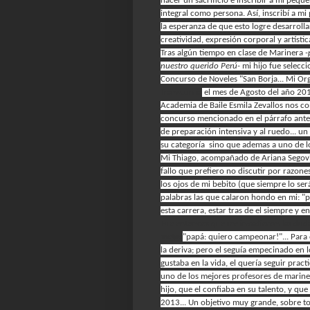
hacer un sacrificio e inscribir a mi pe
integral como persona. Así, inscribí a 
la esperanza de que esto logre desarroll
creatividad, expresión corporal y artística
Tras algún tiempo en clase de Marinera
-
nuestro querido Perú-
mi hijo fue selecci
Concurso de Noveles "San Borja... Mi Orgu
Transcurría
el mes de Agosto del año 2
Academia de Baile Esmila Zevallos nos co
concurso mencionado en el párrafo anteri
de preparación intensiva y al ruedo... u
su categoría sino que ademas a uno de lo
Mi Thiago, acompañado de Ariana Segovia
fallo que prefiero no discutir por razone
los ojos de mi bebito (que siempre lo se
palabras las que calaron hondo en mi: "
esta carrera, estar tras de el siempre y
Fue entonces que me invadieron las duda
meta:
"papá: quiero campeonar!"... Para
la deriva; pero el seguía empecinado en 
gustaba en la vida, el quería seguir pract
uno de los mejores profesores de mariner
hijo, que el confiaba en su talento, y qu
2013... Un objetivo muy grande, sobre t