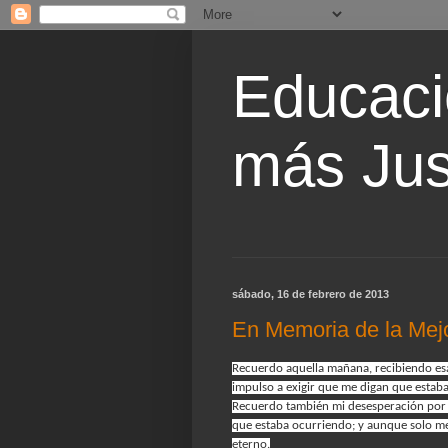
Educaci
más Jus
sábado, 16 de febrero de 2013
En Memoria de la Mej
Recuerdo aquella mañana, recibiendo esa
impulso a exigir que me digan que estaba
Recuerdo también mi desesperación por ve
que estaba ocurriendo; y aunque solo me 
eterno.