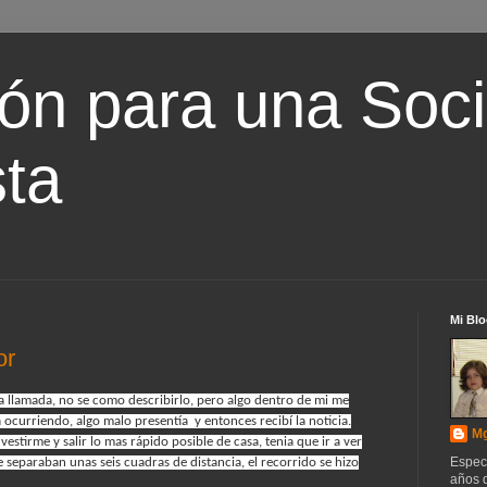
ón para una Soc
ta
Mi Blo
or
 llamada, no se como describirlo, pero algo dentro de mi me
 ocurriendo, algo malo presentía y entonces recibí la noticia.
Mg
stirme y salir lo mas rápido posible de casa, tenia que ir a ver
Espec
separaban unas seis cuadras de distancia, el recorrido se hizo
años d