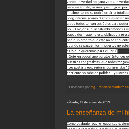
vende, la verdad no gana votos, la verda
hace escándalo, mismo que un gran porce
Finalmente, no se podrá
exigir la totalid
preguntarme ¿cómo diablos les enseñamo
a que todos tengan sus útiles para poder
no? O mejor aún, acostumbrémonos a vivir
pueda decir que no esta obligado a prese
pedir un crédito que este no se encuentr
cuando se paguen los impuestos no estemo
es lo que queremos para el Perú?
¿Quieren populismo barato? Entonces que 
nuestros congresistas, que todos tengamo
¿Les gustaría eso, señores congresista
corriente no sabe de política... y ustede
Publicadas por
Mg. Francisco Martínez Sa
sábado, 19 de enero de 2013
La enseñanza de mi hi
Como cualquier padre responsable, siemp