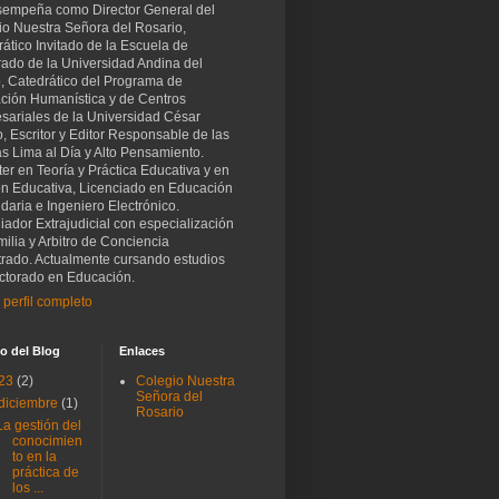
sempeña como Director General del
io Nuestra Señora del Rosario,
ático Invitado de la Escuela de
rado de la Universidad Andina del
, Catedrático del Programa de
ción Humanística y de Centros
sariales de la Universidad César
o, Escritor y Editor Responsable de las
as Lima al Día y Alto Pensamiento.
er en Teoría y Práctica Educativa y en
ón Educativa, Licenciado en Educación
aria e Ingeniero Electrónico.
iador Extrajudicial con especialización
ilia y Arbitro de Conciencia
trado. Actualmente cursando estudios
ctorado en Educación.
 perfil completo
o del Blog
Enlaces
23
(2)
Colegio Nuestra
Señora del
diciembre
(1)
Rosario
La gestión del
conocimien
to en la
práctica de
los ...