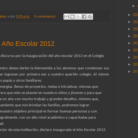
►
►
20
linas
a la/s
9:31 a.m.
6 comentarios:
►
20
►
20
►
20
n Año Escolar 2012
►
20
►
20
discurso por la inauguración del año escolar 2012 en el Colegio
►
20
►
20
estro deseo darles la bienvenida a los alumnos que comienzan sus
►
20
ue ingresan por primera vez a nuestro querido colegio. Al mismo
 papás y otros familiares.
nergías, llenos de proyectos, metas e iniciativas, mismas que
Para que esto se plasme en nuestros niños y jóvenes y para que
era un año con mucho trabajo y grandes desafíos, mismos que,
amiento que nos brindan las familias, podremos lograr.
 nuestro objetivo principal es formar buenas personas y con
egralmente, con un alto nivel académico y capacitadas para
ad.
ector de esta institución, declaro inaugurado el Año Escolar 2012.