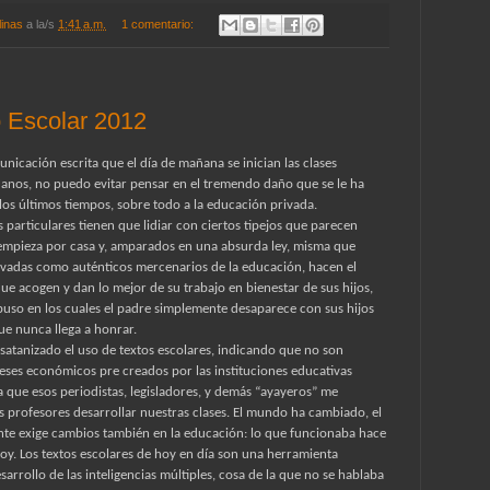
linas
a la/s
1:41 a.m.
1 comentario:
o Escolar 2012
nicación escrita que el día de mañana se inician las clases
uanos, no puedo evitar pensar en el tremendo daño que se le ha
los últimos tiempos, sobre todo a la educación privada.
 particulares tienen que lidiar con ciertos tipejos que parecen
empieza por casa y, amparados en una absurda ley, misma que
rivadas como auténticos mercenarios de la educación, hacen el
ue acogen y dan lo mejor de su trabajo en bienestar de sus hijos,
uso en los cuales el padre simplemente desaparece con sus hijos
e nunca llega a honrar.
satanizado el uso de textos escolares, indicando que no son
eses económicos pre creados por las instituciones educativas
a que esos periodistas, legisladores, y demás “ayayeros” me
 profesores desarrollar nuestras clases. El mundo ha cambiado, el
ante exige cambios también en la educación: lo que funcionaba hace
y. Los textos escolares de hoy en día son una herramienta
arrollo de las inteligencias múltiples, cosa de la que no se hablaba