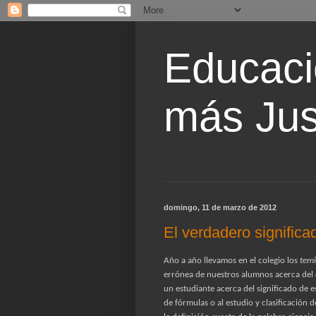
Educaci
más Jus
domingo, 11 de marzo de 2012
El verdadero significa
Año a año llevamos en el colegio los
temi
errónea de nuestros alumnos acerca del c
un estudiante acerca del significado de es
de fórmulas o al estudio y clasificación d