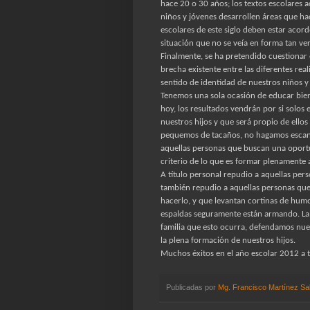
hace 20 o 30 años; los textos escolares a
niños y jóvenes desarrollen áreas que ha
escolares de este siglo deben estar acor
situación que no se veía en forma tan ve
Finalmente, se ha pretendido cuestionar
brecha existente entre las diferentes real
sentido de identidad de nuestros niños y
Tenemos una sola ocasión de educar bie
hoy, los resultados vendrán por si solos
nuestros hijos y que será propio de ellos
pequemos de tacaños, no hagamos escan
aquellas personas que buscan una oportu
criterio de lo que es formar plenamente 
A título personal repudio a aquellas pe
también repudio a aquellas personas qu
hacerlo, y que levantan cortinas de hum
espaldas seguramente están armando. La
familia que esto ocurra, defendamos nue
la plena formación de nuestros hijos.
Muchos éxitos en el año escolar 2012 a 
Publicadas por
Mg. Francisco Martínez Sa