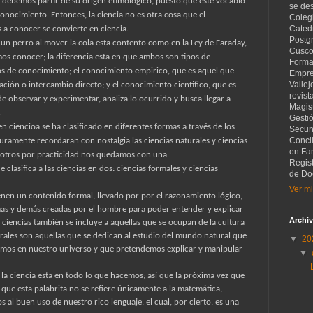
a, debemos partir de su origen etimológico, puesto que este vocablo
se de
 conocimiento. Entonces, la ciencia no es otra cosa que el
Coleg
Catedr
 a conocer se convierte en ciencia.
Postg
 un perro al mover la cola esta contento como en la Ley de Faraday,
Cusco
s conocer; la diferencia esta en que ambos son tipos de
Forma
pos de conocimiento; el conocimiento empirico, que es aquel que
Empre
Vallej
ción o intercambio directo; y el conocimiento cientifico, que es
revist
e observar y experimentar, analiza lo ocurrido y busca llegar a
Magist
.
Gesti
 ciencioa se ha clasificado en diferentes formas a través de los
Secund
Concil
mente recordaran con nostalgia las ciencias naturales y ciencias
en Fam
nosotros por practicidad nos quedamos con una
Regis
e clasifica a las ciencias en dos: ciencias formales y ciencias
de Do
Ver mi
ienen un contenido formal, llevado por por el razonamiento lógico,
mas y demás creadas por el hombre para poder entender y explicar
Archiv
ciencias también se incluye a aquellas que se ocupan de la cultura
turales son aquellas que se dedican al estudio del mundo natural que
▼
20
amos en nuestro universo y que pretendemos explicar y manipular
▼
 la ciencia esta en todo lo que hacemos; así que la próxima vez que
ue esta palabrita no se refiere únicamente a la matemática,
s al buen uso de nuestro rico lenguaje, el cual, por cierto, es una