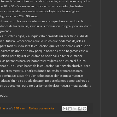
ctuales buscan optimizar la labor docente, lo cual permite que los
ce 20 o 30 años no veían nunca en su vida escolar; los textos
des a los constantes cambios metodológicos y tecnológicos,
rtiginosa hace 20 o 30 años.
 el uso de uniformes escolares, mismos que buscan reducir la
idades de las familias, ayudar a la formación integral y consolidar el
 jóvenes.
n a
nuestros hijos, y aunque esto demande un sacrificio el día de
 en el futuro. Recordemos que lo único que podemos dejarles a
 para toda su vida será la educación que les brindemos, así que no
daletes de donde no hay porque hacerlos, y no hagamos caso a
nidad para figurar en el ámbito nacional sin tener el menor
a las personas para ser hombres y mujeres de bien en el futuro.
rsonas que quieren hacer de la educación un negocio abusivo, pero
e quieren meter sus narices donde no están preparados para
o destinadas a cubrir quien sabe que acciones que a nuestras
 educación no se puede detener, no permitamos como padres de
stros derechos, pero no perdamos de vista nuestra meta: ayudar a
todos.
linas
a la/s
1:51 a.m.
No hay comentarios.: