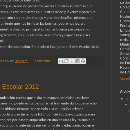
 papás y otros familiares.
se de
nergías, llenos de proyectos, metas e iniciativas, mismas que
Coleg
Catedr
Para que esto se plasme en nuestros niños y jóvenes y para que
Postg
era un año con mucho trabajo y grandes desafíos, mismos que,
Cusco
amiento que nos brindan las familias, podremos lograr.
Forma
 nuestro objetivo principal es formar buenas personas y con
Empre
Vallej
egralmente, con un alto nivel académico y capacitadas para
revist
ad.
Magist
ector de esta institución, declaro inaugurado el Año Escolar 2012.
Gesti
Secund
Concil
linas
a la/s
1:41 a.m.
1 comentario:
en Fam
Regis
de Do
Ver mi
o Escolar 2012
Archiv
nicación escrita que el día de mañana se inician las clases
▼
20
uanos, no puedo evitar pensar en el tremendo daño que se le ha
▼
los últimos tiempos, sobre todo a la educación privada.
 particulares tienen que lidiar con ciertos tipejos que parecen
empieza por casa y, amparados en una absurda ley, misma que
rivadas como auténticos mercenarios de la educación, hacen el