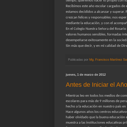
tiempo, queremos hacer lo propio con los
Recibimos este año escolar cargados de e
estamos decididos a alcanzar y superar. 
crezcan felices y responsables; nos esp
mediante la educación, y con el acompañ
En el Colegio Nuestra Señora del Rosario
valores humanos sensibles, formadas int
desempeñarse exitosamente en la socied
Sin más que decir, y en mi calidad de Dir
Publicadas por
Mg. Francisco Martínez Sa
jueves, 1 de marzo de 2012
Antes de Iniciar el Añ
Mientras leo en todos los medios de comu
escolares para más de 9 millones de per
hecho a la educación en nuestro país en 
Hace algunos años los centros educativos
haber olvidado que la buena educación 
muestra a las instituciones educativas p