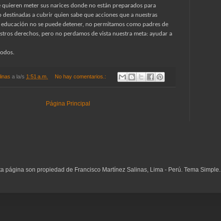
e quieren meter sus narices donde no están preparados para
o destinadas a cubrir quien sabe que acciones que a nuestras
 educación no se puede detener, no permitamos como padres de
stros derechos, pero no perdamos de vista nuestra meta: ayudar a
todos.
linas
a la/s
1:51 a.m.
No hay comentarios.:
Página Principal
ta página son propiedad de Francisco Martínez Salinas, Lima - Perú. Tema Simple