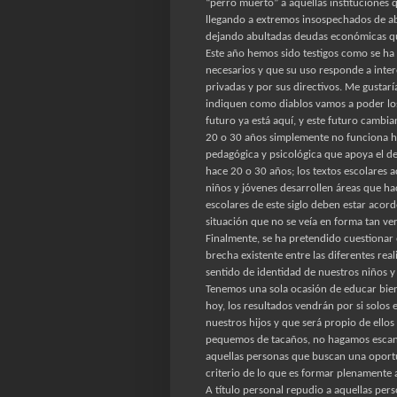
“perro muerto” a aquellas instituciones q
llegando a extremos insospechados de ab
dejando abultadas deudas económicas qu
Este año hemos sido testigos como se ha 
necesarios y que su uso responde a inter
privadas y por sus directivos. Me gustarí
indiquen como diablos vamos a poder los
futuro ya está aquí, y este futuro cambi
20 o 30 años simplemente no funciona ho
pedagógica y psicológica que apoya el des
hace 20 o 30 años; los textos escolares a
niños y jóvenes desarrollen áreas que ha
escolares de este siglo deben estar acor
situación que no se veía en forma tan ve
Finalmente, se ha pretendido cuestionar
brecha existente entre las diferentes real
sentido de identidad de nuestros niños y
Tenemos una sola ocasión de educar bie
hoy, los resultados vendrán por si solos
nuestros hijos y que será propio de ellos
pequemos de tacaños, no hagamos escan
aquellas personas que buscan una oportu
criterio de lo que es formar plenamente 
A título personal repudio a aquellas pe