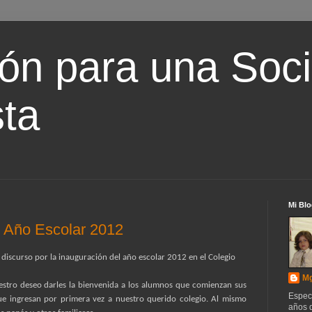
ón para una Soc
ta
Mi Blo
n Año Escolar 2012
discurso por la inauguración del año escolar 2012 en el Colegio
Mg
estro deseo darles la bienvenida a los alumnos que comienzan sus
Espec
ue ingresan por primera vez a nuestro querido colegio. Al mismo
años d