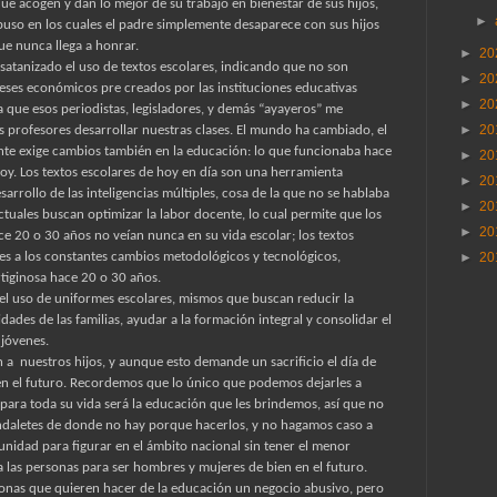
ue acogen y dan lo mejor de su trabajo en bienestar de sus hijos,
►
uso en los cuales el padre simplemente desaparece con sus hijos
e nunca llega a honrar.
►
20
satanizado el uso de textos escolares, indicando que no son
►
20
eses económicos pre creados por las instituciones educativas
►
20
a que esos periodistas, legisladores, y demás “ayayeros” me
►
20
 profesores desarrollar nuestras clases. El mundo ha cambiado, el
ante exige cambios también en la educación: lo que funcionaba hace
►
20
y. Los textos escolares de hoy en día son una herramienta
►
20
arrollo de las inteligencias múltiples, cosa de la que no se hablaba
►
20
ctuales buscan optimizar la labor docente, lo cual permite que los
►
20
ce 20 o 30 años no veían nunca en su vida escolar; los textos
des a los constantes cambios metodológicos y tecnológicos,
►
20
rtiginosa hace 20 o 30 años.
 el uso de uniformes escolares, mismos que buscan reducir la
idades de las familias, ayudar a la formación integral y consolidar el
 jóvenes.
n a
nuestros hijos, y aunque esto demande un sacrificio el día de
 en el futuro. Recordemos que lo único que podemos dejarles a
 para toda su vida será la educación que les brindemos, así que no
daletes de donde no hay porque hacerlos, y no hagamos caso a
nidad para figurar en el ámbito nacional sin tener el menor
a las personas para ser hombres y mujeres de bien en el futuro.
rsonas que quieren hacer de la educación un negocio abusivo, pero