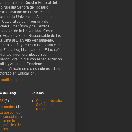
sempeña como Director General del
io Nuestra Señora del Rosario,
ático Invitado de la Escuela de
rado de la Universidad Andina del
, Catedrático del Programa de
ción Humanística y de Centros
sariales de la Universidad César
o, Escritor y Editor Responsable de las
as Lima al Día y Alto Pensamiento.
er en Teoría y Práctica Educativa y en
ón Educativa, Licenciado en Educación
aria e Ingeniero Electrónico.
iador Extrajudicial con especialización
ilia y Arbitro de Conciencia
trado. Actualmente cursando estudios
ctorado en Educación.
 perfil completo
o del Blog
Enlaces
23
(2)
Colegio Nuestra
Señora del
diciembre
(1)
Rosario
La gestión del
conocimien
to en la
práctica de
los ...