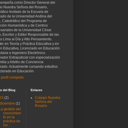
sempeña como Director General del
io Nuestra Señora del Rosario,
ático Invitado de la Escuela de
rado de la Universidad Andina del
, Catedrático del Programa de
ción Humanística y de Centros
sariales de la Universidad César
o, Escritor y Editor Responsable de las
as Lima al Día y Alto Pensamiento.
er en Teoría y Práctica Educativa y en
ón Educativa, Licenciado en Educación
aria e Ingeniero Electrónico.
iador Extrajudicial con especialización
ilia y Arbitro de Conciencia
trado. Actualmente cursando estudios
ctorado en Educación.
 perfil completo
o del Blog
Enlaces
23
(2)
Colegio Nuestra
Señora del
diciembre
(1)
Rosario
La gestión del
conocimien
to en la
práctica de
los ...