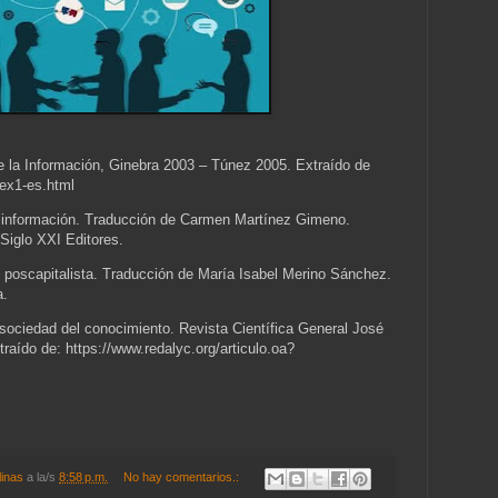
 la Información, Ginebra 2003 – Túnez 2005. Extraído de
dex1-es.html
la información. Traducción de Carmen Martínez Gimeno.
 Siglo XXI Editores.
d poscapitalista. Traducción de María Isabel Merino Sánchez.
a.
sociedad del conocimiento. Revista Científica General José
aído de: https://www.redalyc.org/articulo.oa?
linas
a la/s
8:58 p.m.
No hay comentarios.: