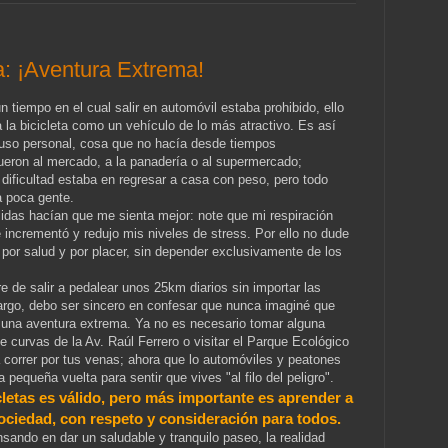
a: ¡Aventura Extrema!
 tiempo en el cual salir en automóvil estaba prohibido, ello
a bicicleta como un vehículo de lo más atractivo. Es así
mi uso personal, cosa que no hacía desde tiempos
ueron al mercado, a la panadería o al supermercado;
 dificultad estaba en regresar a casa con peso, pero todo
ba poca gente.
idas hacían que me sienta mejor: note que mi respiración
 incrementó y redujo mis niveles de stress. Por ello no dude
or salud y por placer, sin depender exclusivamente de los
 de salir a pedalear unos 25km diarios sin importar las
argo, debo ser sincero en confesar que nunca imaginé que
n una aventura extrema. Ya no es necesario tomar alguna
e curvas de la Av. Raúl Ferrero o visitar el Parque Ecológico
a correr por tus venas; ahora que lo automóviles y peatones
 pequeña vuelta para sentir que vives "al filo del peligro".
cletas es válido, pero más importante es aprender a
ociedad, con respeto y consideración para todos.
ando en dar un saludable y tranquilo paseo, la realidad