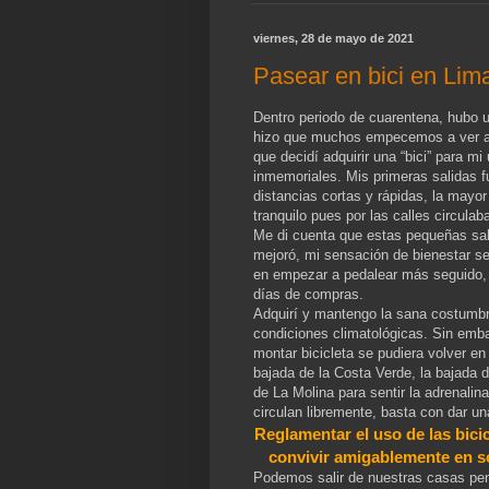
viernes, 28 de mayo de 2021
Pasear en bici en Lim
Dentro periodo de cuarentena, hubo un
hizo que muchos empecemos a ver a l
que decidí adquirir una “bici” para 
inmemoriales. Mis primeras salidas f
distancias cortas y rápidas, la mayor
tranquilo pues por las calles circula
Me di cuenta que estas pequeñas sal
mejoró, mi sensación de bienestar se
en empezar a pedalear más seguido, p
días de compras.
Adquirí y mantengo la sana costumbre
condiciones climatológicas. Sin emb
montar bicicleta se pudiera volver e
bajada de la Costa Verde, la bajada d
de La Molina para sentir la adrenalin
circulan libremente, basta con dar una
Reglamentar el uso de las bici
convivir amigablemente en s
Podemos salir de nuestras casas pens