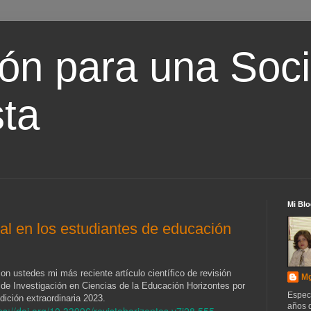
ón para una Soc
ta
Mi Blo
al en los estudiantes de educación
on ustedes mi más reciente artículo científico de revisión
Mg
 de Investigación en Ciencias de la Educación Horizontes por
Espec
edición extraordinaria 2023.
años d
ps://doi.org/10.33996/revistahorizontes.v7i28.555