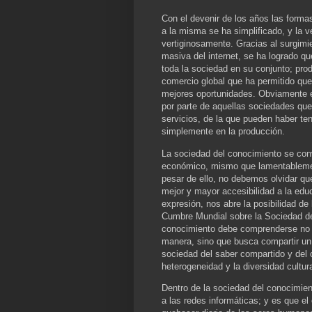
Con el devenir de los años las form
a la misma se ha simplificado, y la 
vertiginosamente. Gracias al surgimi
masiva del internet, se ha logrado q
toda la sociedad en su conjunto; pro
comercio global que ha permitido qu
mejores oportunidades. Obviamente 
por parte de aquellas sociedades qu
servicios, de la que pueden haber t
simplemente en la producción.
La sociedad del conocimiento se conv
económico, mismo que lamentablemen
pesar de ello, no debemos olvidar qu
mejor y mayor accesibilidad a la educ
expresión, nos abre la posibilidad de 
Cumbre Mundial sobre la Sociedad de 
conocimiento debe comprenderse no 
manera, sino que busca compartir un
sociedad del saber compartido y del c
heterogeneidad y la diversidad cultur
Dentro de la sociedad del conocimien
a las redes informáticas; y es que e