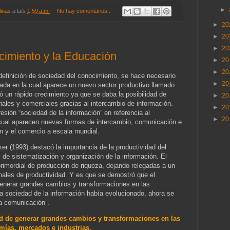
►
linas
a la/s
1:59 a.m.
No hay comentarios.:
►
20
►
20
►
20
cimiento y la Educación
►
20
►
20
definición de sociedad del conocimiento, se hace necesario
►
20
ada en la cual aparece un nuevo sector productivo llamado
ó un rápido crecimiento ya que se daba la posibilidad de
►
20
triales y comerciales gracias al intercambio de información.
►
20
resión “sociedad de la información” en referencia al
►
20
 cual aparecen nuevas formas de intercambio, comunicación e
ón y el comercio a escala mundial.
er (1993) destacó la importancia de la productividad del
 de sistematización y organización de la información. El
primordial de producción de riqueza, dejando relegadas a un
onales de productividad. Y es que se demostró que el
generar grandes cambios y transformaciones en las
a sociedad de la información había evolucionado, ahora se
la comunicación”.
ad de generar grandes cambios y transformaciones en las
ías, mercados e industrias.