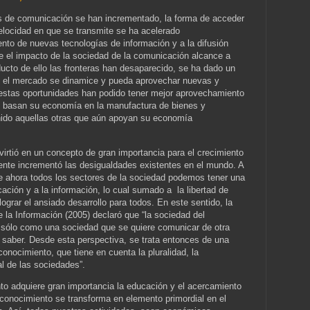
as de comunicación se han incrementado, la forma de acceder
velocidad en que se transmite se ha acelerado
ento de nuevas tecnologías de información y a la difusión
ue el impacto de la sociedad de la comunicación alcance a
ducto de ello las fronteras han desaparecido, se ha dado un
e el mercado se dinamice y pueda aprovechar nuevas y
estas oportunidades han podido tener mejor aprovechamiento
e basan su economía en la manufactura de bienes y
enido aquellas otras que aún apoyan su economía
irtió en un concepto de gran importancia para el crecimiento
te incrementó las desigualdades existentes en el mundo. A
e ahora todos los sectores de la sociedad podemos tener una
ación y a la información, lo cual sumado a la libertad de
lograr el ansiado desarrollo para todos. En este sentido, la
la Información (2005) declaró que “la sociedad del
sólo como una sociedad que se quiere comunicar de otra
 saber. Desde esta perspectiva, se trata entonces de una
onocimiento, que tiene en cuenta la pluralidad, la
al de las sociedades”.
to adquiere gran importancia la educación y el acercamiento
l conocimiento se transforma en elemento primordial en el