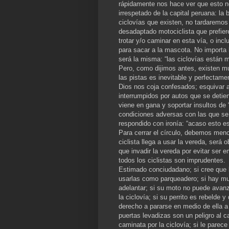
rápidamente nos hace ver que esto n
irrespetado de la capital peruana: l
ciclovías que existen, no tardaremos
desadaptado motociclista que prefiere 
trotar y/o caminar en esta vía, o inc
para sacar a la mascota. No importa l
será la misma: “las ciclovías están 
Pero, como dijimos antes, existen mu
las pistas es inevitable y perfectame
Dios nos coja confesados; esquivar a
interrumpidos por autos que se detie
viene en gana y soportar insultos de
condiciones adversas con las que se 
respondido con ironía: “acaso esto es
Para cerrar el círculo, debemos menc
ciclista llega a usar la vereda, será 
que invadir la vereda por evitar ser
todos los ciclistas son imprudentes.
Estimado conciudadano; si cree que 
usarlas como parqueadero; si hay much
adelantar; si su moto no puede avanza
la ciclovía; si su perrito es rebelde 
derecho a pararse en medio de ella a
puertas levadizas son un peligro al c
caminata por la ciclovía; si le parece