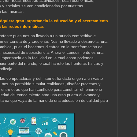
s. Así, todas nuestras actividades, sean económicas,
s y sociales se ven condicionadas por nuestras
e las mismas.
dquiere gran importancia la educación y el acercamiento
a las redes informáticas
ortante pues nos ha llevado a un mundo competitivo e
ón es constante y creciente. Nos ha llevado a desarrollar una
ambios, pues el hacernos diestros en la transformación de
a necesidad de subsistencia. Ahora el conocimiento es una
 importancia en la facilidad en la cual ahora podemos
ier parte del mundo, lo cual ha roto las fronteras físicas y
ndizaje.
as computadoras y del internet ha dado origen a un vasto
 nos ha permitido simular realidades, diseñar procesos y
 entre otras que han confluido para constituir el fenómeno
ociedad del conocimiento abre una gran puerta al avance y
a tarea que vaya de la mano de una educación de calidad para