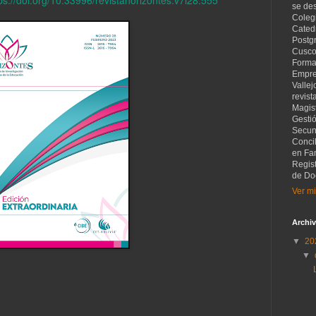
se de
Coleg
Catedr
Postg
Cusco
Forma
Empre
Vallej
revist
Magist
Gesti
Secund
Concil
en Fam
Regis
de Do
Ver mi
Archiv
▼
20
▼