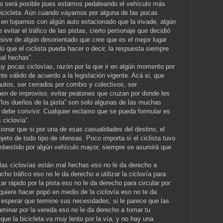
o será posible pues estamos pedaleando el vehículo más
a bicicleta. Aún cuando vayamos por alguna de las pocas
 en toparnos con algún auto estacionado que la invade, algún
evitar el tráfico de las pistas, cierto personaje que decidió
lusive de algún desorientado que cree que es el mejor lugar
o que el ciclista pueda hacer o decir, la respuesta siempre
mal hechas”.
y pocas ciclovías, razón por la que ir en algún momento por
nte válido de acuerdo a la legislación vigente. Acá si, que
utos, ser cerrados por combis y colectivos, ser
nen de improviso, evitar peatones que cruzan por donde les
 “los dueños de la pista” son solo algunas de las muchas
debe convivir. Cualquier reclamo que se pueda formular es
 ciclovía”.
ionar que si por una de esas casualidades del destino, el
objeto de todo tipo de ofensas. Poco importa si el ciclista tuvo
 embestido por algún vehículo mayor, siempre se asumirá que
las ciclovías están mal hechas eso no le da derecho a
o tráfico eso no le da derecho a utilizar la ciclovía para
r rápido por la pista eso no le da derecho para circular por
y quiere hacer popó en medio de la ciclovía eso no te da
 esperar que termine sus necesidades; si le parece que las
aminar por la vereda eso no le da derecho a tomar tu
 que la bicicleta va muy lento por la vía, y no hay una