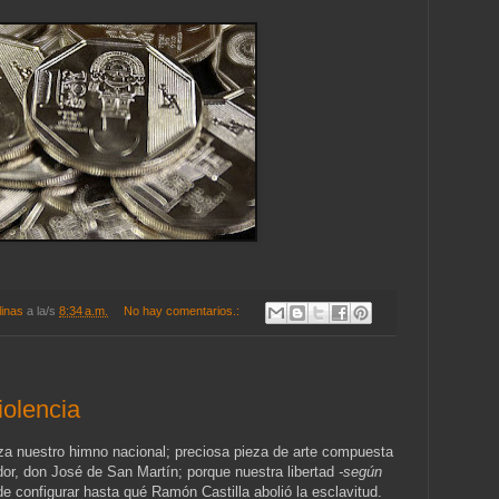
linas
a la/s
8:34 a.m.
No hay comentarios.:
iolencia
za nuestro himno nacional; preciosa pieza de arte compuesta
ador, don José de San Martín; porque nuestra libertad
-según
e configurar hasta qué Ramón Castilla abolió la esclavitud.