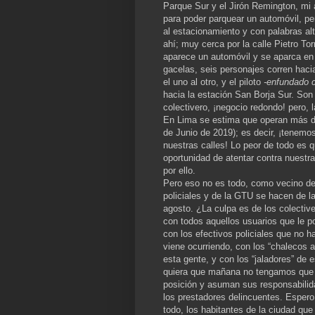
Parque Sur y el Jirón Remington, mi 
para poder parquear un automóvil, per
al estacionamiento y con palabras al
ahí; muy cerca por la calle Pietro To
aparece un automóvil y se aparca en 
gacelas, seis personajes corren hacia
el uno al otro, y el piloto
-enfundado 
hacia la estación San Borja Sur. Son 
colectivero, ¡negocio redondo! pero,
En Lima se estima que operan más de 
de Junio de 2019); es decir, ¡tenemo
nuestras calles! Lo peor de todo es
oportunidad de atentar contra nuestra
por ello.
Pero eso no es todo, como vecino de
policiales y de la GTU se hacen de la
agosto. ¿La culpa es de los colecti
con todos aquellos usuarios que le po
con los efectivos policiales que no 
viene ocurriendo, con los “chalecos 
esta gente, y con los “jaladores” de
quiera que mañana no tengamos que l
posición y asuman sus responsabilida
los prestadores delincuentes. Esper
todo, los habitantes de la ciudad q