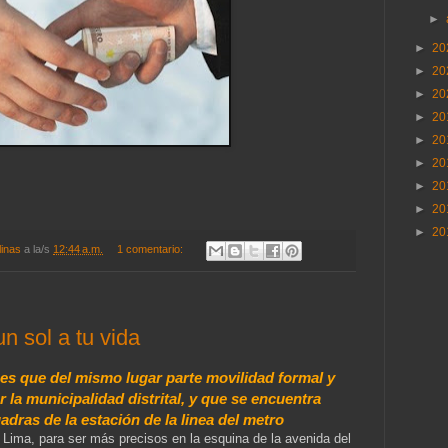
►
►
20
►
20
►
20
►
20
►
20
►
20
►
20
►
20
►
20
linas
a la/s
12:44 a.m.
1 comentario:
n sol a tu vida
a es que del mismo lugar parte movilidad formal y
 la municipalidad distrital, y que se encuentra
dras de la estación de la linea del metro
n Lima, para ser más precisos en la esquina de la avenida del