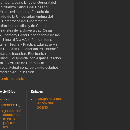
sempeña como Director General del
io Nuestra Señora del Rosario,
ático Invitado de la Escuela de
rado de la Universidad Andina del
, Catedrático del Programa de
ción Humanística y de Centros
sariales de la Universidad César
o, Escritor y Editor Responsable de las
as Lima al Día y Alto Pensamiento.
er en Teoría y Práctica Educativa y en
ón Educativa, Licenciado en Educación
aria e Ingeniero Electrónico.
iador Extrajudicial con especialización
ilia y Arbitro de Conciencia
trado. Actualmente cursando estudios
ctorado en Educación.
 perfil completo
o del Blog
Enlaces
23
(2)
Colegio Nuestra
Señora del
diciembre
(1)
Rosario
La gestión del
conocimien
to en la
práctica de
los ...