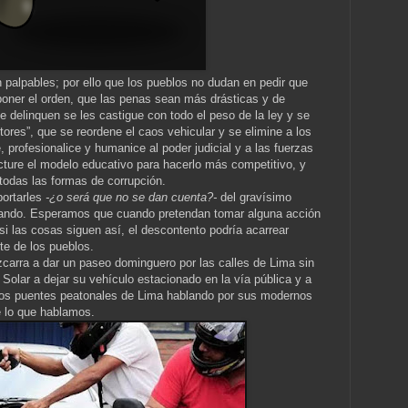
 palpables; por ello que los pueblos no dudan en pedir que
mponer el orden, que las penas sean más drásticas y de
e delinquen se les castigue con todo el peso de la ley y se
ctores”, que se reordene el caos vehicular y se elimine a los
 profesionalice y humanice al poder judicial y a las fuerzas
ucture el modelo educativo para hacerlo más competitivo, y
 todas las formas de corrupción.
portarles
-¿o será que no se dan cuenta?-
del gravísimo
urando. Esperamos que cuando pretendan tomar alguna acción
si las cosas siguen así, el descontento podría acarrear
te de los pueblos.
izcarra a dar un paseo dominguero por las calles de Lima sin
 Solar a dejar su vehículo estacionado en la vía pública y a
 los puentes peatonales de Lima hablando por sus modernos
e lo que hablamos.