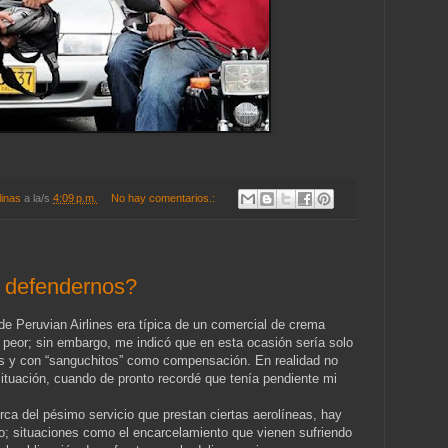
linas
a la/s
4:09 p.m.
No hay comentarios.:
á defendernos?
 de Peruvian Airlines era típica de un comercial de crema
o peor; sin embargo, me indicó que en esta ocasión sería solo
as y con “sanguchitos” como compensación. En realidad no
a situación, cuando de pronto recordé que tenía pendiente mi
rca del pésimo servicio que prestan ciertas aerolíneas, hay
o; situaciones como el encarcelamiento que vienen sufriendo