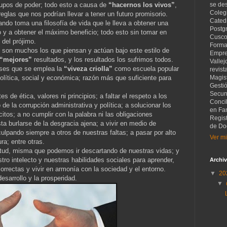
rupos de poder; todo esto a causa de
“hacernos los vivos”
,
se de
Coleg
reglas que nos podrían llevar a tener un futuro promisorio.
Catedr
ndo toma una filosofía de vida que le lleva a obtener una
Postg
o y a obtener el máximo beneficio; todo esto sin tomar en
Cusco
 del prójimo.
Forma
ú son muchos los que piensan y actúan bajo este estilo de
Empre
“mejores”
resultados, y los resultados los sufrimos todos.
Vallej
íses que se emplea la
“viveza criolla”
como escuela popular
revist
política, social y económica; razón más que suficiente para
Magist
Gesti
Secund
s de ética, valores ni principios; a faltar el respeto a los
Concil
de la corrupción administrativa y política; a solucionar los
en Fam
itos; a no cumplir con la palabra ni las obligaciones
Regis
sta burlarse de la desgracia ajena; a vivir en medio de
de Do
ulpando siempre a otros de nuestras faltas; a pasar por alto
Ver mi
ra; entre otras.
tud, misma que podemos ir descartando de nuestras vidas; y
tro intelecto y nuestras habilidades sociales para aprender,
Archiv
orrectas y vivir en armonía con la sociedad y el entorno.
▼
20
esarrollo y la prosperidad.
▼