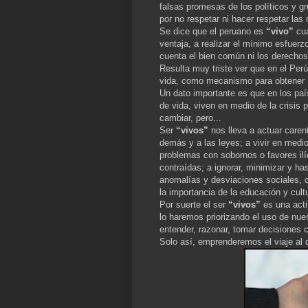
falsas promesas de los políticos y g
por no respetar ni hacer respetar las 
Se dice que el peruano es
“vivo”
cua
ventaja, a realizar el mínimo esfuerz
cuenta el bien común ni los derechos
Resulta muy triste ver que en el Per
vida, como mecanismo para obtener
Un dato importante es que en los pa
de vida, viven en medio de la crisis 
cambiar, pero...
Ser
“vivos”
nos lleva a actuar carente
demás y a las leyes; a vivir en medio 
problemas con sobornos o favores ilíc
contraídas; a ignorar, minimizar y ha
anomalías y desviaciones sociales, c
la importancia de la educación y cultu
Por suerte el ser
“vivos”
es una acti
lo haremos priorizando el uso de nues
entender, razonar, tomar decisiones c
Solo así, emprenderemos el viaje al d