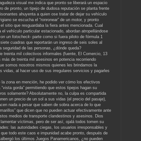
agudeza visual me indica que pronto se liberará un espacio
o de pronto, un tipejo de dudosa reputación se planta frente
tisonantes ahuyenta a quien ose tratar de dejar su vehículo
rrigiano se escucha el “ronronear” de un motor, y pronto
el sitio que resguardaba la fiera antes mencionada. Cual
 el vehículo particular estacionado, abordan atropellándose
con un fotocheck-
parte como si fuera piloto de fórmula 1
siete cuadras que reportarán un ingreso de seis soles al
 la seguridad de las personas, ¿dónde queda?
treinta mil colectivos informales (fuente, El Comercio, 13
s más de treinta mil asesinos en potencia recorriendo
 que somos nosotros mismos quienes les brindamos la
s vidas, al hacer uso de sus irregulares servicios y pagarles
 la zona en mención, he podido ver cómo los efectivos
 “vista gorda” permitiendo que estos tipejos hagan su
veros solamente? Absolutamente no, la culpa es compartida
nen un precio de un sol a sus vidas (el precio del pasaje),
hacen nada a pesar que saben de sobra acerca de lo que
amarillos” que dicen que no pueden actuar efectivamente ante
 estos medios de transporte clandestinos y asesinos. Dios
amentar víctimas, pero de ser así, ojalá todos tomen su
des: las autoridades ciegas, los usuarios irresponsables y
o que todo este caos e impunidad acabe pronto, después de
ue albergó los últimos Juegos Panamericanos, ¿no pueden