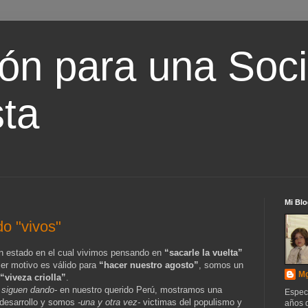
ón para una Soc
ta
Mi Blo
o "vivos"
un estado en el cual vivimos pensando en
“sacarle la vuelta”
uier motivo es válido para
“hacer nuestro agosto”
, somos un
Mg
“viveza criolla”
.
 siguen dando-
en nuestro querido Perú, mostramos una
Espec
bdesarrollo y somos
-una y otra vez-
victimas del populismo y
años d