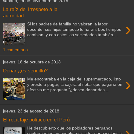
sábado, 24 de noviembre de 2018
La raíz del irrespeto a la
autoridad
›
Si los padres de familia no valoran la labor
docente, sus hijos tampoco lo harán. Los tiempos
cambian, y con estos las sociedades también....
1 comentario:
jueves, 18 de octubre de 2018
Donar ¿es sencillo?
›
Me encontraba en la caja del supermercado, listo
y presto a pagar, la cajera al notar que pagaría en
efectivo me pregunta “¿desea donar dos ...
jueves, 23 de agosto de 2018
El reciclaje político en el Perú
›
He descubierto que los pobladores peruanos
conformamos un pueblo reciclador por excelencia;