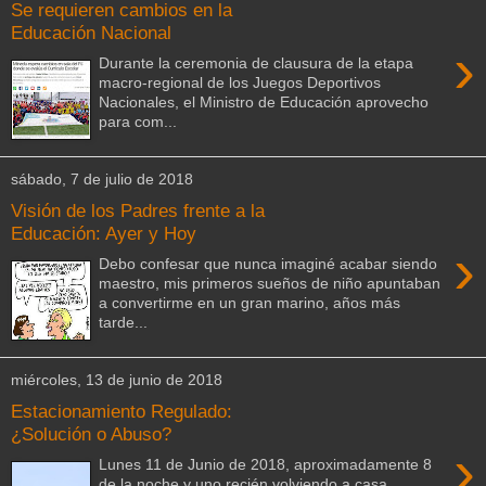
Se requieren cambios en la
Educación Nacional
›
Durante la ceremonia de clausura de la etapa
macro-regional de los Juegos Deportivos
Nacionales, el Ministro de Educación aprovecho
para com...
sábado, 7 de julio de 2018
Visión de los Padres frente a la
Educación: Ayer y Hoy
›
Debo confesar que nunca imaginé acabar siendo
maestro, mis primeros sueños de niño apuntaban
a convertirme en un gran marino, años más
tarde...
miércoles, 13 de junio de 2018
Estacionamiento Regulado:
¿Solución o Abuso?
›
Lunes 11 de Junio de 2018, aproximadamente 8
de la noche y uno recién volviendo a casa