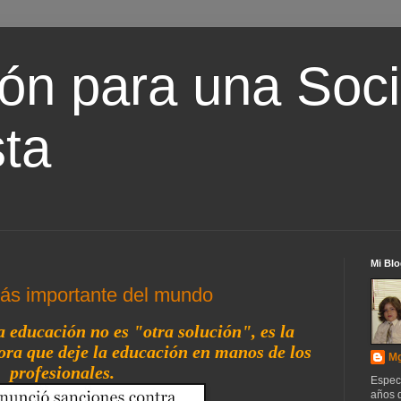
ón para una Soc
ta
Mi Blo
más importante del mundo
a educación no es "otra solución", es la
ora que deje la educación en manos de los
Mg
profesionales.
Espec
años d