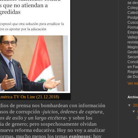
se de
Coleg
Catedr
Postg
Cusco
Forma
Empre
Vallej
revist
Magist
Gesti
Secund
Concil
en Fam
Regis
de Do
Ver mi
América TV On Line (21.12.2018)
Archiv
medios de prensa nos bombardean con información
▼
20
casos de corrupción
-juicios, órdenes de captura,
▼
s de asilo y un largo etcétera-
y sobre los
ia de genero; pero sospechosamente olvidan
 nueva reforma educativa. Hoy no voy a analizar
reformas, mucho menos los temas
espinosos
; hoy