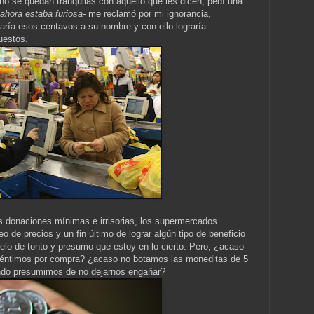
o se quedan tranquilas con aquello que les dicen, pedí una
 ahora estaba furiosa-
me reclamó por mi ignorancia,
ría esos centavos a su nombre y con ello lograría
uestos.
s donaciones mínimas e irrisorias, los supermercados
o de precios y un fin último de lograr algún tipo de beneficio
pelo de tonto y presumo que estoy en lo cierto. Pero, ¿acaso
 céntimos por compra? ¿acaso no botamos las moneditas de 5
ndo presumimos de no dejarnos engañar?