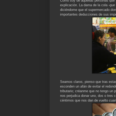
Como soy de aquellas personas que n
explicación. La dama de la cola
-que
diciéndome que el supermercado dona
importantes deducciones de sus imp
Seamos claros, pienso que tras esta
esconden un afán de evitar el redonde
tributario; créanme que no tengo un 
nos perjudica donar uno, dos o tres
céntimos que nos dan de vuelto cua