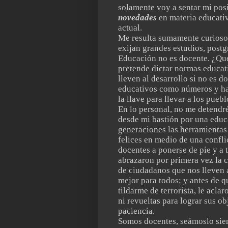
solamente voy a sentar mi posi
novedades
en materia educativ
actual.
Me resulta sumamente curioso 
exijan grandes estudios, postg
Educación no es docente. ¿Qu
pretende dictar normas educat
lleven al desarrollo si no es d
educativos como números y hac
la llave para llevar a los puebl
En lo personal, no me detendr
desde mi bastión por una educa
generaciones las herramientas 
felices en medio de una confli
docentes a ponerse de pie y a 
abrazaron por primera vez la c
de ciudadanos que nos lleven a
mejor para todos; y antes de 
tildarme de terrorista, le acla
ni revueltas para lograr sus o
paciencia.
Somos docentes, seámoslo siem