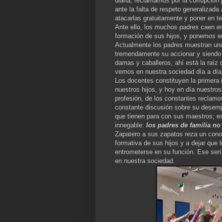
diaria, reclamamos por la corrupción
ante la falta de respeto generalizad
atacarlas gratuitamente y poner en te
Ante ello, los muchos padres caen en
formación de sus hijos, y ponemos en
Actualmente los padres muestran una 
tremendamente su accionar y siendo i
damas y caballeros, ahí está la raíz 
vemos en nuestra sociedad día a día
Los docentes constituyen la primera
nuestros hijos, y hoy en día nuestro
profesión, de los constantes reclamos
constante discusión sobre su desemp
que tienen para con sus maestros; es
innegable:
los padres de familia no
Zapatero a sus zapatos reza un conoci
formativa de sus hijos y a dejar que
entrometerse en su función. Ese serí
en nuestra sociedad.