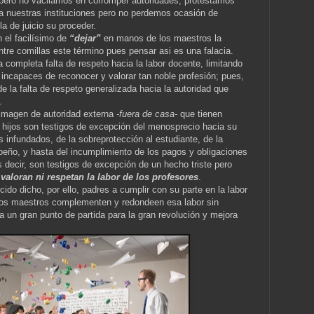
 pero no vacilamos en corromper autoridades, protestamos
a a nuestras instituciones pero no perdemos ocasión de
la de juicio su proceder.
 el facilísimo de
“dejar”
en manos de los maestros la
tre comillas este término pues pensar asi es una falacia.
completa falta de respeto hacia la labor docente, limitando
ncapaces de reconocer y valorar tan noble profesión; pues,
de la falta de respeto generalizada hacia la autoridad que
.
 imagen de autoridad externa
-fuera de casa-
que tienen
s hijos son testigos de excepción del menosprecio hacia su
 infundados, de la sobreprotección al estudiante, de la
eño, y hasta del incumplimiento de los pagos y obligaciones
 decir, son testigos de excepción de un hecho triste pero
 valoran ni respetan la labor de los profesores
.
do dicho, por ello, padres a cumplir con su parte en la labor
 los maestros complementen y redondeen esa labor sin
a un gran punto de partida para la gran revolución y mejora