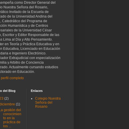
sempeña como Director General del
io Nuestra Señora del Rosario,
ático Invitado de la Escuela de
rado de la Universidad Andina del
, Catedrático del Programa de
ción Humanística y de Centros
sariales de la Universidad César
o, Escritor y Editor Responsable de las
as Lima al Día y Alto Pensamiento.
er en Teoría y Práctica Educativa y en
ón Educativa, Licenciado en Educación
aria e Ingeniero Electrónico.
iador Extrajudicial con especialización
ilia y Arbitro de Conciencia
trado. Actualmente cursando estudios
ctorado en Educación.
 perfil completo
o del Blog
Enlaces
23
(2)
Colegio Nuestra
Señora del
diciembre
(1)
Rosario
La gestión del
conocimien
to en la
práctica de
los ...