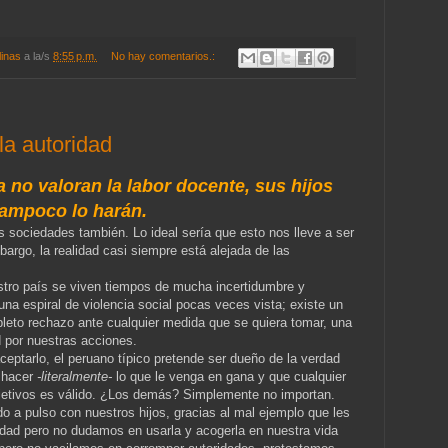
linas
a la/s
8:55 p.m.
No hay comentarios.:
 la autoridad
a no valoran la labor docente, sus hijos
tampoco lo harán.
 sociedades también. Lo ideal sería que esto nos lleve a ser
rgo, la realidad casi siempre está alejada de las
stro país se viven tiempos de mucha incertidumbre y
una espiral de violencia social pocas veces vista; existe un
mpleto rechazo ante cualquier medida que se quiera tomar, una
 por nuestras acciones.
ceptarlo, el peruano típico pretende ser dueño de la verdad
a hacer
-literalmente-
lo que le venga en gana y que cualquier
jetivos es válido. ¿Los demás? Simplemente no importan.
ndo a pulso con nuestros hijos, gracias al mal ejemplo que les
dad pero no dudamos en usarla y acogerla en nuestra vida