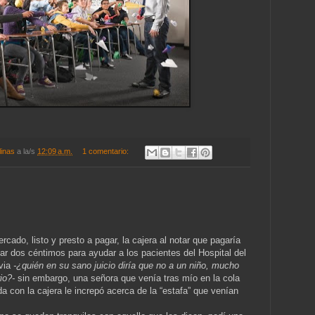
linas
a la/s
12:09 a.m.
1 comentario:
cado, listo y presto a pagar, la cajera al notar que pagaría
r dos céntimos para ayudar a los pacientes del Hospital del
bvia
-¿quién en su sano juicio diría que no a un niño, mucho
io?-
sin embargo, una señora que venía tras mío en la cola
a con la cajera le increpó acerca de la “estafa” que venían