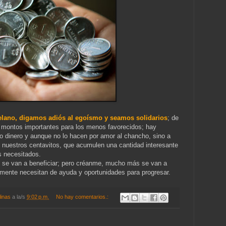
elano, digamos adiós al egoísmo y seamos solidarios
; de
 montos importantes para los menos favorecidos; hay
 dinero y aunque no lo hacen por amor al chancho, sino a
 nuestros centavitos, que acumulen una cantidad interesante
s necesitados.
se van a beneficiar; pero créanme, mucho más se van a
lmente necesitan de ayuda y oportunidades para progresar.
linas
a la/s
9:02 p.m.
No hay comentarios.: