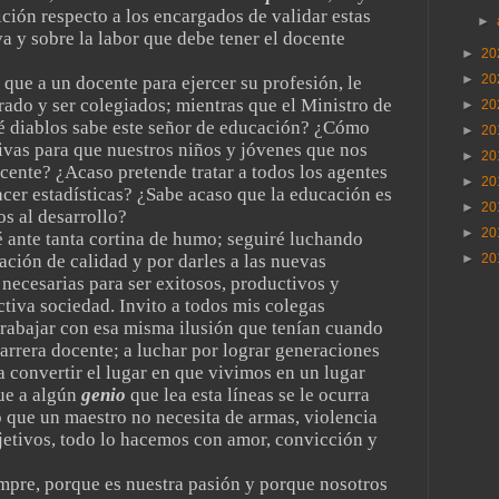
ción respecto a los encargados de validar estas
►
a y sobre la labor que debe tener el docente
►
20
►
20
que a un docente para ejercer su profesión, le
rado y ser colegiados; mientras que el Ministro de
►
20
é diablos sabe este señor de educación? ¿Cómo
►
20
ivas para que nuestros niños y jóvenes que nos
►
20
ocente? ¿Acaso pretende tratar a todos los agentes
►
20
er estadísticas? ¿Sabe acaso que la educación es
►
20
os al desarrollo?
►
20
é ante tanta cortina de humo; seguiré luchando
►
20
ción de calidad y por darles a las nuevas
necesarias para ser exitosos, productivos y
ctiva sociedad. Invito a todos mis colegas
trabajar con esa misma ilusión que tenían cuando
arrera docente; a luchar por lograr generaciones
 convertir el lugar en que vivimos en un lugar
que a algún
genio
que lea esta líneas se le ocurra
ro que un maestro no necesita de armas, violencia
bjetivos, todo lo hacemos con amor, convicción y
pre, porque es nuestra pasión y porque nosotros