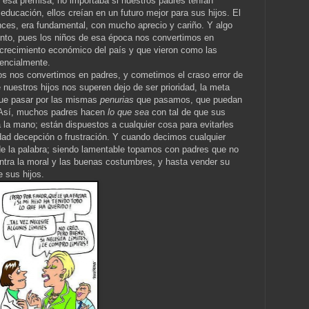
esa premisa; no importaba si nuestros padres tenían
 educación, ellos creían en un futuro mejor para sus hijos. El
nces, era fundamental, con mucho aprecio y cariño. Y algo
ento, pues los niños de esa época nos convertimos en
l crecimiento económico del país y que vieron como las
encialmente.
os nos convertimos en padres, y cometimos el craso error de
 nuestros hijos nos superen dejo de ser prioridad, la meta
que pasar por las mismas
penurias
que pasamos, que puedan
. Así, muchos padres hacen
lo que sea
con tal de que sus
a la mano; están dispuestos a cualquier cosa para evitarles
dad decepción o frustración. Y cuando decimos cualquier
de la palabra; siendo lamentable topamos con padres que no
ontra la moral y las buenas costumbres, y hasta vender su
e sus hijos.