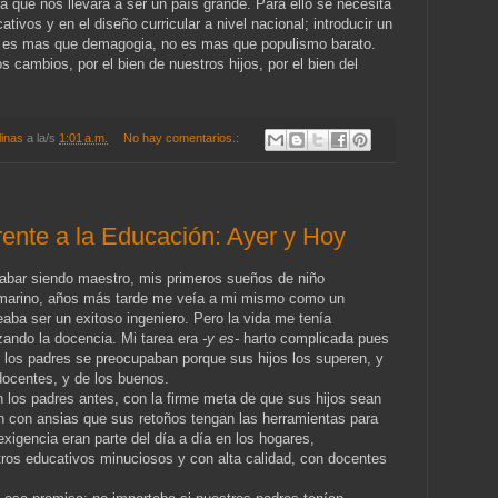
a que nos llevara a ser un país grande. Para ello se necesita
tivos y en el diseño curricular a nivel nacional; introducir un
 es mas que demagogia, no es mas que populismo barato.
 cambios, por el bien de nuestros hijos, por el bien del
linas
a la/s
1:01 a.m.
No hay comentarios.:
rente a la Educación: Ayer y Hoy
abar siendo maestro, mis primeros sueños de niño
 marino, años más tarde me veía a mi mismo como un
eaba ser un exitoso ingeniero. Pero la vida me tenía
zando la docencia. Mi tarea era
-y es-
harto complicada pues
l los padres se preocupaban porque sus hijos los superen, y
docentes, y de los buenos.
os padres antes, con la firme meta de que sus hijos sean
n con ansias que sus retoños tengan las herramientas para
exigencia eran parte del día a día en los hogares,
os educativos minuciosos y con alta calidad, con docentes