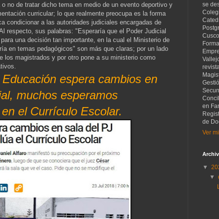
 o no de tratar dicho tema en medio de un evento deportivo y
se de
Coleg
entación curricular; lo que realmente preocupa es la forma
Catedr
sca condicionar a las autoridades judiciales encargadas de
Postg
 Al respecto, sus palabras: "Esperaría que el Poder Judicial
Cusco
ara una decisión tan importante, en la cual el Ministerio de
Forma
ría en temas pedagógicos" son más que claras; por un lado
Empre
de los magistrados y por otro pone a su ministerio como
Vallej
tivos.
revist
Magist
e Educación espera cambios en
Gesti
Secund
cial, muchos esperamos
Concil
en Fam
en el Currículo Escolar.
Regis
de Do
Ver mi
Archiv
▼
20
▼