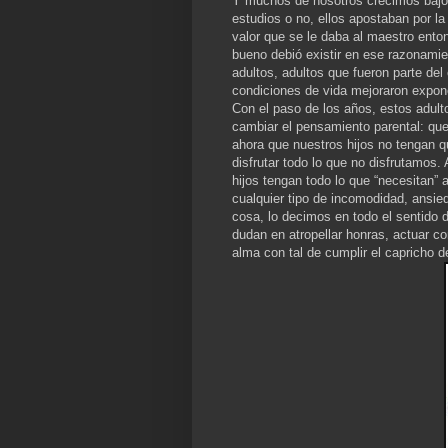
Y muchos de nosotros crecimos bajo 
estudios o no, ellos apostaban por la
valor que se le daba al maestro ento
bueno debió existir en ese razonami
adultos, adultos que fueron parte de
condiciones de vida mejoraron expon
Con el paso de los años, estos adult
cambiar el pensamiento parental: que
ahora que nuestros hijos no tengan 
disfrutar todo lo que no disfrutamos
hijos tengan todo lo que “necesitan” 
cualquier tipo de incomodidad, ansie
cosa, lo decimos en todo el sentido 
dudan en atropellar honras, actuar c
alma con tal de cumplir el capricho d