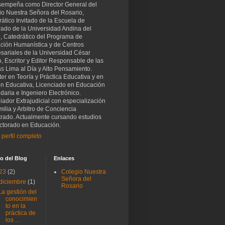
sempeña como Director General del
io Nuestra Señora del Rosario,
ático Invitado de la Escuela de
rado de la Universidad Andina del
, Catedrático del Programa de
ción Humanística y de Centros
sariales de la Universidad César
o, Escritor y Editor Responsable de las
as Lima al Día y Alto Pensamiento.
er en Teoría y Práctica Educativa y en
ón Educativa, Licenciado en Educación
aria e Ingeniero Electrónico.
iador Extrajudicial con especialización
ilia y Arbitro de Conciencia
trado. Actualmente cursando estudios
ctorado en Educación.
 perfil completo
o del Blog
Enlaces
23
(2)
Colegio Nuestra
Señora del
diciembre
(1)
Rosario
La gestión del
conocimien
to en la
práctica de
los ...