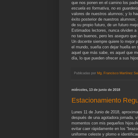
que nos ponen en el camino los padre
escuela es formativa, no es guarderi
valores de nuestros alumnos; y lo ha
éxito posterior de nuestros alumnos
de su propio futuro, de un futuro mejo
Estimados lectores, nunca olviden a
no tan buenos, pero les aseguro que
Un docente siempre quiere lo mejor 
el mundo, sueña con dejar huella en
aquel que más sabe, es aquel que mot
día, lo que pueden ofrecer a sus hijo
Publicadas por
Mg. Francisco Martínez Sa
miércoles, 13 de junio de 2018
Estacionamiento Regu
Lunes 11 de Junio de 2018, aproxima
después de una agotadora jornada, v
momentos con mis pequeños hijos de
evitar caer rápidamente en los “brazo
uniforme celeste y plomo e identific