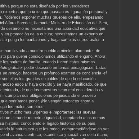
itiva porque no esta diseñada por los verdaderos
-expertos que lo único que buscan es figuración personal y
der. Podemos exponer muchas pruebas de ello, empezando
iel Alfaro Paredes, flamante Ministro de Educación del Perú,
 de desarrollo no necesitamos una autoridad educativa que
 y en promoción de la cultura; necesitamos un experto en
e se ponga los pantalones y haga cambios estructurales a
ue han llevado a nuestro pueblo a niveles alarmantes de
sto para querer condicionarnos utilizando el engaño. Ahora
 de los padres de familia, cuando fueron estas mismas
itulo gratuito-
poder decisorio en temas pedagógicos. Estas
s en remojo
, hacerse un profundo examen de conciencia
-si
 son ellos los grandes culpables de que la educación
el acoso escolar haya crecido y se haya masificado, de que
deteriorada, de que los maestros sean mal considerados y
a incumplan sus obligaciones perjudicando el proceso
que podríamos poner. ¡No vengan entonces ahora a
r que los malos son otros!
ativos mucho mas urgentes e importantes; las nuevas
de un clima de respeto e igualdad, aceptando a los demás
su historia, conociendo el legado histórico de su país,
vando la naturaleza que les rodea, comprometiéndose en ser
e el avance científico, económico y social van de la mano,