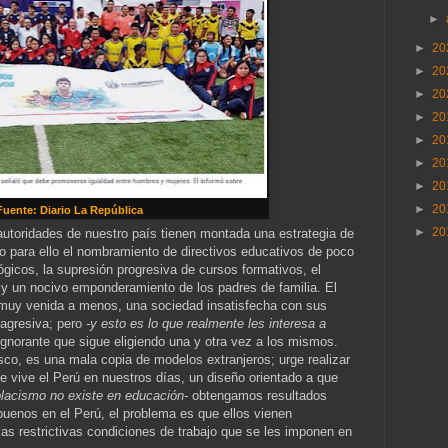
►
►
20
►
20
►
20
►
20
►
20
►
20
►
20
►
20
Fuente: Diario La República
►
20
utoridades de nuestro país tienen montada una estrategia de
do para ello el nombramiento de directivos educativos de poco
icos, la supresión progresiva de cursos formativos, el
l y un nocivo emponderamiento de los padres de familia. El
 muy venida a menos, una sociedad insatisfecha con sus
 agresiva; pero
-y esto es lo que realmente les interesa a
gnorante que sigue eligiendo una y otra vez a los mismos.
asco, es una mala copia de modelos extranjeros; urge realizar
e vive el Perú en nuestros días, un diseño orientado a que
placismo no existe en educación-
obtengamos resultados
uenos en el Perú, el problema es que ellos vienen
las restrictivas condiciones de trabajo que se les imponen en