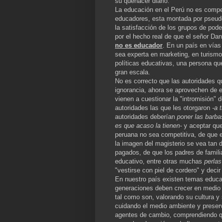
su quehacer diario.
La educación en el Perú no es compet
educadores, esta montada por pseudo
la satisfacción de los grupos de po
por el hecho real de que el señor Dan
no es educador
. En un país en vías
sea experta en marketing, en turismo
políticas educativas, una persona qu
gran escala.
No es correcto que las autoridades q
ignorancia, ahora se aprovechen de e
vienen a cuestionar la "intromisión"
autoridades las que les otorgaron
-a t
autoridades deberían
poner las barba
es que acaso la tienen-
y aceptar que
peruana no sea competitiva, de que 
la imagen del magisterio se vea tan 
pagados, de que los padres de famili
educativo, entre otras muchas
perlas
"vestirse con piel de cordero" y deci
En nuestro país existen temas educ
generaciones deben crecer en medio 
tal como son, valorando su cultura y 
cuidando el medio ambiente y preser
agentes de cambio, comprendiendo qu