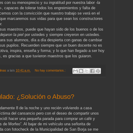
s con su menosprecio y su ingratitud por nuestra labor
-la
a-
, capaces de tolerar todos los engreimientos y falta de
cemos con la convicción que nuestro trabajo se verá en el
; que marcaremos sus vidas para que sean los constructores
r.
 sus maestros, puede que hayan sido de los buenos o de los
dejaron la piel
por ustedes y siempre creyeron en ustedes.
para sus alumnos, día a día despierta con ganas de cambiar
 sus pupilos. Recuerden siempre que un buen docente no es
iva, inspira, enseña y forma; y lo que han llegado a ser hoy
s, es gracias a que tuvieron maestros que los guiaron.
linas
a la/s
10:41 a.m.
No hay comentarios.:
lado: ¿Solución o Abuso?
damente 8 de la noche y uno recién volviendo a casa
íctima del cansancio pero con el deseo de compartir unos
cidí hacer una pequeña parada para comprar un café y
s de Morfeo”. Al bajar de mi vehículo una señorita de
ada con fotocheck de la Municipalidad de San Borja se me