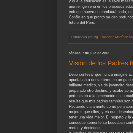
y que la educación es la llave maestr
una reingenieria en los procesos educa
enfoque nuevo no cambiará nada, no
Confío en que pronto se den profundos
futuro del Perú.
Publicadas por
Mg. Francisco Martínez Sa
sábado, 7 de julio de 2018
Visión de los Padres f
Debo confesar que nunca imaginé ac
apuntaban a convertirme en un gran
brillante médico, ya de jovencito des
preparado otro destino, y acabé abra
pertenezco a la generación en la cua
resulta que mis padres también son 
Recuerdo claramente cómo pensaban l
mejores que ellos, y es que deseaba
tener una vida mejor. El respeto y la 
consecuentemente se buscaban centr
rectos y dedicados.