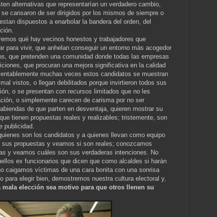
sten alternativas que representarían un verdadero cambio,
 se cansaron de ser dirigidos por los mismos de siempre o
tan dispuestos a enarbolar la bandera del orden, del
ción.
remos qué hay vecinos honestos y trabajadores que
gar para vivir, que anhelan conseguir un entorno más acogedor
jos, que pretenden una comunidad donde todas las empresas
ciones, que procuran una mejora significativa en la calidad
amentablemente muchas veces estos candidatos se muestran
mal vistos, o llegan debilitados porque invirtieron todos sus
ción, o se presentan con recursos limitados que no les
lación, o simplemente carecen de carisma por no ser
abiendas de que parten en desventaja, quieren mostrar su
ue tienen propuestas reales y realizables; tristemente, son
e publicidad.
uienes son los candidatos y a quienes llevan como equipo
e sus propuestas y veamos si son reales; conozcamos
as y veamos cuáles son sus verdaderas intenciones. No
uellos ex funcionarios que dicen que como alcaldes si harán
no caigamos víctimas de una cara bonita con una sonrisa
 para elegir bien, demostremos nuestra cultura electoral y,
mala elección sea motivo para que otros llenen su