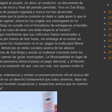
regará al usuario
-es decir, al conductor-
un documento de
►
a de inicio y final del periodo permitido. Vivo en San Borja,
na de parqueo regulada y nunca me han alcanzado
►
20
te que la justicia consiste en darle a cada quien lo que le
►
20
l vigente; entonces ha surgido una interrogante en mi
►
20
Borja no cumple con el formalismo de entregarnos el bendito
►
20
en caso de tener una duda respecto al horario?
ue manifiestan que sus vehículos fueron remolcados a
►
20
s por menos de tres horas, sin embargo al no existir un
►
20
 hacen los inspectores no lo es-
pagan la multa para liberar
►
20
 denuncias en redes sociales acerca de los abusos
rte de San Borja y existe un malestar creciente entre los
►
20
 operan las grúas municipales. La Municipalidad en lugar de
►
20
r el panorama ahora instaura un pago adicional; y al hacerlo
da la impresión de que
-una vez más-
nos quieren meter la
as ordenanzas y emitan un pronunciamiento oficial acerca del
ión es un derecho fundamental que todos tenemos; dejar las
se levanten suspicacias y sospechas acerca que en nuestra
a”.