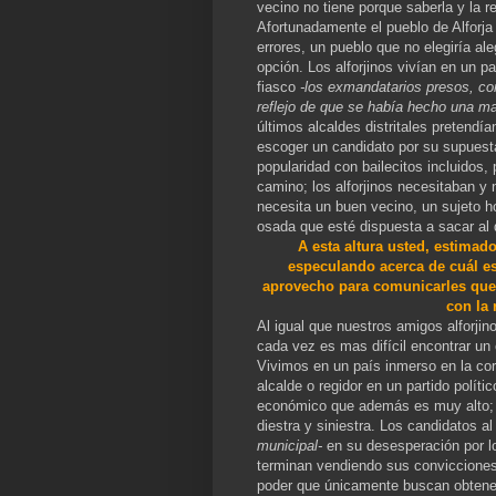
vecino no tiene porque saberla y la re
Afortunadamente el pueblo de Alforja
errores, un pueblo que no elegiría a
opción. Los alforjinos vivían en un p
fiasco
-los exmandatarios presos, co
reflejo de que se había hecho una ma
últimos alcaldes distritales pretendía
escoger un candidato por su supuest
popularidad con bailecitos incluidos,
camino; los alforjinos necesitaban y 
necesita un buen vecino, un sujeto ho
osada que esté dispuesta a sacar al d
A esta altura usted, estimad
especulando acerca de cuál es 
aprovecho para comunicarles que s
con la 
Al igual que nuestros amigos alforji
cada vez es mas difícil encontrar un
Vivimos en un país inmerso en la corr
alcalde o regidor en un partido políti
económico que además es muy alto; e
diestra y siniestra. Los candidatos al
municipal-
en su desesperación por lo
terminan vendiendo sus convicciones 
poder que únicamente buscan obtener