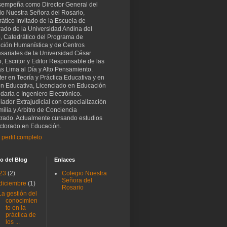
sempeña como Director General del
io Nuestra Señora del Rosario,
ático Invitado de la Escuela de
rado de la Universidad Andina del
, Catedrático del Programa de
ción Humanística y de Centros
sariales de la Universidad César
o, Escritor y Editor Responsable de las
as Lima al Día y Alto Pensamiento.
er en Teoría y Práctica Educativa y en
ón Educativa, Licenciado en Educación
aria e Ingeniero Electrónico.
iador Extrajudicial con especialización
ilia y Arbitro de Conciencia
trado. Actualmente cursando estudios
ctorado en Educación.
 perfil completo
o del Blog
Enlaces
23
(2)
Colegio Nuestra
Señora del
diciembre
(1)
Rosario
La gestión del
conocimien
to en la
práctica de
los ...