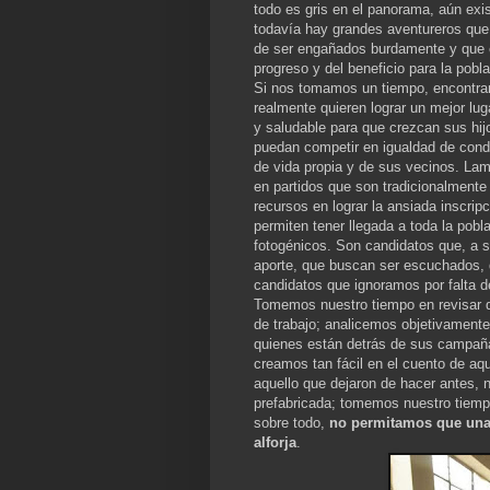
todo es gris en el panorama, aún exi
todavía hay grandes aventureros que
de ser engañados burdamente y que es
progreso y del beneficio para la pobla
Si nos tomamos un tiempo, encontra
realmente quieren lograr un mejor lu
y saludable para que crezcan sus hi
puedan competir en igualdad de condi
de vida propia y de sus vecinos. L
en partidos que son tradicionalmente 
recursos en lograr la ansiada inscrip
permiten tener llegada a toda la pob
fotogénicos. Son candidatos que, a s
aporte, que buscan ser escuchados, q
candidatos que ignoramos por falta d
Tomemos nuestro tiempo en revisar q
de trabajo; analicemos objetivament
quienes están detrás de sus campañ
creamos tan fácil en el cuento de aq
aquello que dejaron de hacer antes, 
prefabricada; tomemos nuestro tiempo
sobre todo,
no permitamos que una 
alforja
.