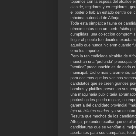
topamos con la esposa del alcalde en
alcalde, regidores y ex-regidores, ge
el poder o habían estado dentro del 
máxima autoridad de Alforja.
Toda esta simpática fauna de candida
ofrecimientos con un fuerte
tufillo
popu
cumplidas; una colección compromisos
llegar al pueblo fue decirles exacta
aquello que nunca hicieron cuando fu
o no les importo.
Pero la tan codiciada alcaldía de Alf
muestran una “profunda” preocupació
“sentida” preocupación es de cada cu
municipal. Dicho más claramente, ap
para decirnos que los vecinos somos
candidatos que se creen grandes porq
bombos y platillos presentan sus pr
una maquinaria publicitaria abrumado
photoshop les pueda regalar; no impo
garantía del candidato provincial “má
fajo de billetes verdes-
ya se sienten 
Resulta que muchos de los candidato
Alforja, pretenden ocultar que de ell
candidaturas que se vendían al mejor
aportantes para sus campañas; total, 