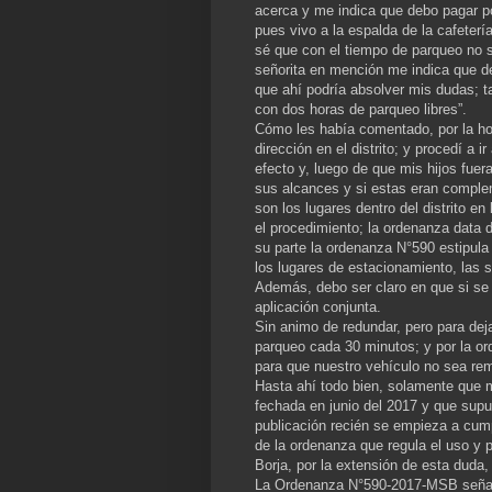
acerca y me indica que debo pagar po
pues vivo a la espalda de la cafeter
sé que con el tiempo de parqueo no s
señorita en mención me indica que de
que ahí podría absolver mis dudas; 
con dos horas de parqueo libres”.
Cómo les había comentado, por la ho
dirección en el distrito; y procedí a 
efecto y, luego de que mis hijos fuer
sus alcances y si estas eran comple
son los lugares dentro del distrito e
el procedimiento; la ordenanza data d
su parte la ordenanza N°590 estipul
los lugares de estacionamiento, las 
Además, debo ser claro en que si s
aplicación conjunta.
Sin animo de redundar, pero para dej
parqueo cada 30 minutos; y por la o
para que nuestro vehículo no sea rem
Hasta ahí todo bien, solamente que 
fechada en junio del 2017 y que supu
publicación recién se empieza a cump
de la ordenanza que regula el uso y
Borja, por la extensión de esta duda, 
La Ordenanza N°590-2017-MSB señala