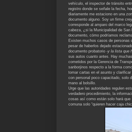
vehículo, el inspector de tránsito ent
registro donde se señale la fecha, hor
diariamente me estaciono en una zo
documento alguno. Soy un firme creyen
corresponde al amparo del marco lega
cabeza, ¿si la Municipalidad de San 
documento, cómo podríamos reclamar 
Existen muchos casos de personas q
pesar de haberlos dejado estacionado
documento probatorio
-y la lista que
sus autos cuanto antes. Hay muchas
cometidos por la Gerencia de Transpo
sanborjinos respecto a la forma como
tomar cartas en el asunto y clarifica
con personal poco capacitado, solo 
mano al bolsillo.
Urge que las autoridades regulen est
verdadero procedimiento, la informac
cosas así como están solo hará que 
comuna solo “quieren hacer caja chic