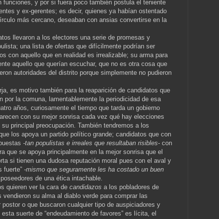
 funciones, y por si fuera poco también postula el teniente
rentes y ex-gerentes; es decir, quienes ya habían ostentado
círculo más cercano, deseaban con ansias convertirse en la
tos llevaron a los electores una serie de promesas y
lista; una lista de ofertas que difícilmente podrían ser
 con aquello que en realidad es irrealizable; su arma para
mente aquello que querían escuchar, que no es otra cosa que
eron autoridades del distrito porque simplemente no pudieron
orja, es motivo también para la reaparición de candidatos que
n por la comuna, lamentablemente la periodicidad de esa
atro años, curiosamente el tiempo que tarda un gobierno
arecen con su mejor sonrisa cada vez qué hay elecciones
 su principal preocupación. También tendremos a los
ue los apoya un partido político grande; candidatos que con
opuestas
-tan populistas e irreales que resultaban risibles-
con
ra que se apoya principalmente en la mejor sonrisa que el
rta si tienen una dudosa reputación moral pues con el aval y
s fuerte”
-mismo que seguramente les ha costado un buen
poseedores de una ética intachable.
s quieren ver la cara de
candidazos
a los pobladores de
os vendieron su alma al diablo verde para comprar las
 postor o que buscaron cualquier tipo de auspiciadores y
esta suerte de “endeudamiento de favores” es lícita, el