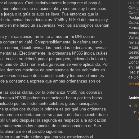
r el parqueo. Casi instintivamente le pregunte el porqué,
se de
Coleg
ía, normalmente me estaciono ahí y siempre soy breve pues
Catedr
e juega o la grúa tu auto se lleva. Fue entonces que la
Postg
bería revisar las ordenanzas N°585 y N°590 del municipio y
Cusco
también me lanzo un salvavidas “vecinos sanborjinos cuentan
Forma
Empre
ra y mi cansancio me limité a mostrar mi DNI con mi
Vallej
ir a comprar mi café. Comprensiblemente, la cafeína surtió
revist
an a dormir, decidí revisar las mentadas ordenanzas, revisar
Magist
Gesti
mentarias. Efectivamente, la ordenanza N°585 indica cuáles
Secund
n los cuales se deberá pagar por parqueo, indicando la tasa y
Concil
e junio del 2017, sin embargo recién se viene aplicando. Por
en Fam
a los tiempos máximos de permanencia de los vehículos en
Regis
sanciones en caso de incumplimiento y los procedimientos.
de Do
e deja constancia expresa que ambas ordenanzas son de
Ver mi
ar las cosas claras, por la ordenanza N°585 nos cobrarán
rdenanza N°590 podremos estacionar hasta por tres horas
Archiv
olcado por las tristemente célebres grúas municipales.
▼
20
me quedan dos dudas; la primera es por qué una ordenanza
▼
estamente debería cumplirse a partir del día siguiente de su
lir un año después; la segunda es respecto a la aplicación
 permanencia en los espacios de estacionamiento de San
la plasmaré en el párrafo siguiente.
 en su artículo sétimo que una vez estacionado el