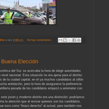
linas
a la/s
4:48 p.m.
No hay comentarios.:
a Buena Elección
América del Sur, se acercaba la hora de elegir autoridades
a nivel nacional. Esta situación no era ajena para el distrito
s de la ciudad capital; en el ya muchos candidatos al sillón
ucha antelación, pero la hora de asegurarse la preferencia
 artillería pesada de los candidatos empezó a arremeter con
.
e este joven y moderno distrito era una distinción
-podríamos
a la atención que al revisar quienes son los candidatos,
ue tuvo como “brazo derecho” al actual, pero también nos