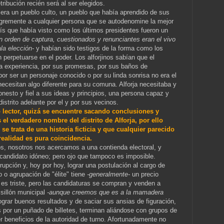
tribución recién será al ser elegidos.
 era un pueblo culto, un pueblo que había aprendido de sus
legremente a cualquier persona que se autodenomine la mejor
aís que había visto como los últimos presidentes fueron un
n orden de captura, cuestionados y renunciantes eran el vivo
la elección-
y habían sido testigos de la forma como los
n perpetuarse en el poder. Los alforjinos sabían que el
a experiencia, por sus promesas, por sus baños de
 por ser un personaje conocido o por su linda sonrisa no era el
necesitan algo diferente para su comuna. Alforja necesitaba y
nesto y fiel a sus ideas y principios, una persona capaz y
istrito adelante por el y por sus vecinos.
o lector, quizá se encuentre sacando conclusiones y
el verdadero nombre del distrito de Alforja, por ello
e trata de una historia ficticia y que cualquier parecido
realidad es pura coincidencia.
nos, nosotros nos acercamos a una contienda electoral, y
 candidato idóneo; pero ojo que tampoco es imposible.
upción y, hoy por hoy, lograr una postulación al cargo de
co o agrupación de "élite" tiene
-generalmente-
un precio
s triste, pero las candidaturas se compran y venden a
 sillón municipal
-aunque creemos que es a la mamadera
grar buenos resultados y de saciar sus ansias de figuración,
por un puñado de billetes, terminan aliándose con grupos de
 beneficios de la autoridad de turno. Afortunadamente no