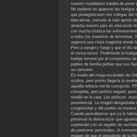
nuestro mandatario trataba de poner 
No tardaron en aparecer las huelgas 
que protagonizaron mis colegas del ma
educativas, sumado al nulo aporte de
arrastra nuestro país en educación h
con mucha tristeza los enfrentamient
a todos los maestros de terroristas. 
urgencia una clase magistral donde l
Perú a sangre y fuego y que el día d
el nunca revisó. Finalmente la huelga
huelga terminó por el compromiso de 
padres de familia pedían que sus hij
se cansaron.
En medio del mega escándalo de Odeb
ocultos, pero pronto llegaría la revel
aquella nefasta red de corrupción. 
corruptela, pero prefirió negarlo; pen
estalló en la cara. Los políticos
-much
presidencial. La imagen desgastada d
congresistas y del pueblo no merece
Cuando pensábamos que ya lo había
preservar la democracia-
que aguanta
sorprendió con un regalito de nocheb
de pareceres personales, el momento y
imagen de que el presidente de la R