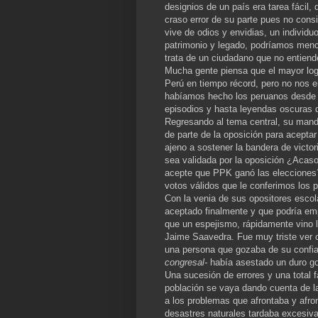
designios de un país era tarea fácil,
craso error de su parte pues no consi
vive de odios y envidias, un individuo
patrimonio y legado, podríamos menci
trata de un ciudadano que no entiend
Mucha gente piensa que el mayor logr
Perú en tiempo récord, pero no nos e
habíamos hecho los peruanos desde t
episodios y hasta leyendas oscuras d
Regresando al tema central, su mand
de parte de la oposición para aceptar
ajeno a sostener la bandera de victor
sea validada por la oposición ¿Acaso 
acepte que PPK ganó las elecciones?
votos válidos que le conferimos los 
Con la venia de sus opositores escol
aceptado finalmente y que podría em
que un espejismo, rápidamente vino l
Jaime Saavedra. Fue muy triste ver c
una persona que gozaba de su confi
congresal-
había asestado un duro go
Una sucesión de errores y una total f
población se vaya dando cuenta de la 
a los problemas que afrontaba y afron
desastres naturales tardaba excesiv