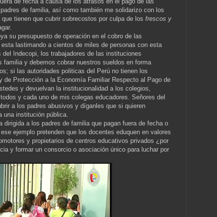
fuera de fecha a causa de los atrasos en el pago de las
 padres de familia, así como también me solidarizo con los
a que tienen que cubrir sobrecostos por culpa de los
frescos y
gar.
oya su presupuesto de operación en el cobro de las
 esta lastimando a cientos de miles de personas con esta
s del Indecopi, los trabajadores de las instituciones
 familia y debemos cobrar nuestros sueldos en forma
s; si las autoridades politicas del Perú no tienen los
ey de Protección a la Economía Familiar Respecto al Pago de
edes y devuelvan la institucionalidad a los colegios,
 todos y cada uno de mis colegas educadores. Señores del
brir a los padres abusivos y díganles que si quieren
 una institución pública.
a dirigida a los padres de familia que pagan fuera de fecha o
 ese ejemplo pretenden que los docentes eduquen en valores
romotores y propietarios de centros educativos privados ¿por
ncia y formar un consorcio o asociación único para luchar por