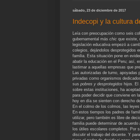
sábado, 23 de diciembre de 2017
Indecopi y la cultura 
Leía con preocupación como seis col
gubernamental más
chic
que existe, 
legislación educativa empezó a cambia
colegios, dejándolos desprotegidos en
familia. Esta situación pone en evid
abatir la educación en el Peru; así, e
lastimar a aquellas empresas que pre
Las autorizadas de turno, apoyadas po
privadas como organismos dedicados a
sus
pobres y desprotegidos
hijos. El
sobre estas instituciones, ha acepta
para poder decidir que conviene en l
hoy en día se sienten con derecho d
En el colmo de los colmos, las leyes
En estos tiempos los padres de famili
utilizar, pero también es libre de dec
familia puede determinar de acuerdo
los útiles escolares completos. Por s
discutir el trabajo del docente. Y par