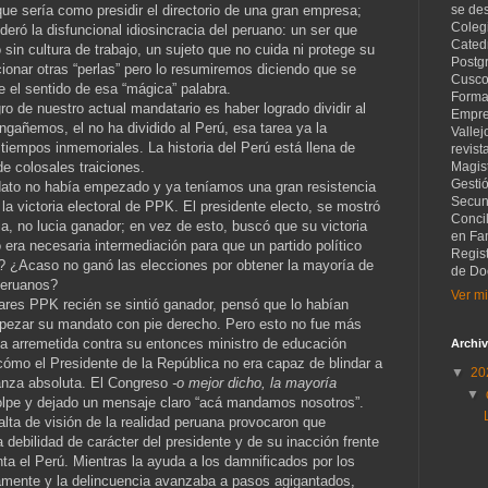
 que sería como presidir el directorio de una gran empresa;
se de
Coleg
deró la disfuncional idiosincracia del peruano: un ser que
Catedr
 sin cultura de trabajo, un sujeto que no cuida ni protege su
Postg
onar otras “perlas” pero lo resumiremos diciendo que se
Cusco
e el sentido de esa “mágica” palabra.
Forma
o de nuestro actual mandatario es haber logrado dividir al
Empre
ngañemos, el no ha dividido al Perú, esa tarea ya la
Vallej
iempos inmemoriales. La historia del Perú está llena de
revist
e colosales traiciones.
Magist
Gesti
ato no había empezado y ya teníamos una gran resistencia
Secund
 la victoria electoral de PPK. El presidente electo, se mostró
Concil
ia, no lucia ganador; en vez de esto, buscó que su victoria
en Fam
era necesaria intermediación para que un partido político
Regis
 ¿Acaso no ganó las elecciones por obtener la mayoría de
de Do
peruanos?
Ver mi
ares PPK recién se sintió ganador, pensó que lo habían
pezar su mandato con pie derecho. Pero esto no fue más
a arremetida contra su entonces ministro de educación
Archiv
ómo el Presidente de la República no era capaz de blindar a
▼
20
anza absoluta. El Congreso
-o mejor dicho, la mayoría
▼
lpe y dejado un mensaje claro “acá mandamos nosotros”.
alta de visión de la realidad peruana provocaron que
debilidad de carácter del presidente y de su inacción frente
ta el Perú. Mientras la ayuda a los damnificados por los
amente y la delincuencia avanzaba a pasos agigantados,