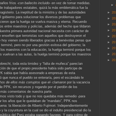
paños fríos
-con bailecito incluido-
en vez de tomar medidas.
►
de trabajadores estatales, quizá la más emblemática fue la
gisterio. La ineptitud de la ministra y de las autoridades
►
20
l gobierno para solucionar los diversos problemas que
►
20
icieron que la huelga se vuelva masiva y eterna. Recuerdo
►
20
os entre maestros y policías, además del hecho que tildaron
►
20
Nuestra primera autoridad nacional necesita con carácter de
e enseñen que terroristas son aquellos que destruyeron el
►
20
e hoy vienen siendo liberados gracias a benévolas penas que
►
20
 terminó, pero no por una gestión exitosa del gobierno; la
►
20
los maestros con la educación, la huelga terminó porque los
os vuelvan a las aulas, la huelga terminó porque los maestros
►
20
►
20
recht, toda esta timidez y “falta de muñeca” parecían
ación de que el propio presidente había sido participe de
PPK sabia que había asesorado a empresas de esta
só que nunca el pueblo se enteraría, pero el escándalo le
os de ellos más corruptos que el-
clamaron por la vacancia
e PPK, sin recursos y rogando por el perdón de los
 más comentarios de nuestra parte.
mos visto todo y que no nos quedaba más remedio
-para
r los años que le quedaban de “mandato”, PPK nos
uena: la liberación de Alberto Fujimori. Independientemente
 la coyuntura en la cual se dio el indulto presidencial dio la
epública del Perú estaba pagando favores. Y para colmo de