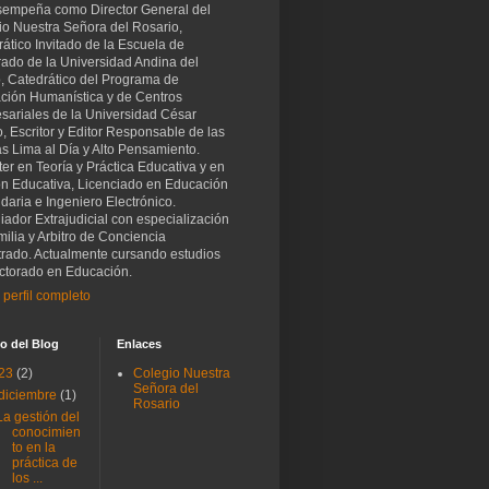
sempeña como Director General del
io Nuestra Señora del Rosario,
ático Invitado de la Escuela de
rado de la Universidad Andina del
, Catedrático del Programa de
ción Humanística y de Centros
sariales de la Universidad César
o, Escritor y Editor Responsable de las
as Lima al Día y Alto Pensamiento.
er en Teoría y Práctica Educativa y en
ón Educativa, Licenciado en Educación
aria e Ingeniero Electrónico.
iador Extrajudicial con especialización
ilia y Arbitro de Conciencia
trado. Actualmente cursando estudios
ctorado en Educación.
 perfil completo
o del Blog
Enlaces
23
(2)
Colegio Nuestra
Señora del
diciembre
(1)
Rosario
La gestión del
conocimien
to en la
práctica de
los ...