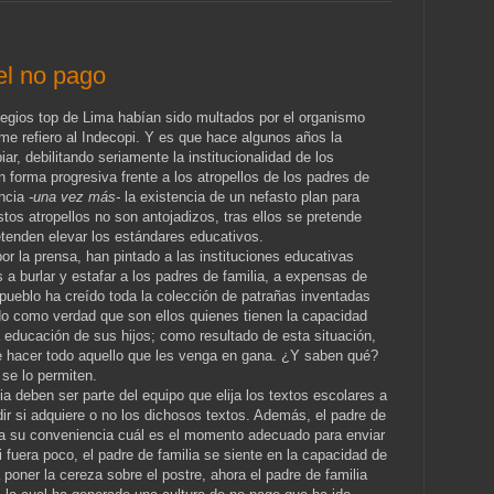
del no pago
egios top de Lima habían sido multados por el organismo
me refiero al Indecopi. Y es que hace algunos años la
r, debilitando seriamente la institucionalidad de los
 forma progresiva frente a los atropellos de los padres de
encia
-una vez más-
la existencia de un nefasto plan para
stos atropellos no son antojadizos, tras ellos se pretende
tenden elevar los estándares educativos.
r la prensa, han pintado a las instituciones educativas
 burlar y estafar a los padres de familia, a expensas de
 pueblo ha creído toda la colección de patrañas inventadas
do como verdad que son ellos quienes tienen la capacidad
a educación de sus hijos; como resultado de esta situación,
e hacer todo aquello que les venga en gana. ¿Y saben qué?
 se lo permiten.
a deben ser parte del equipo que elija los textos escolares a
idir si adquiere o no los dichosos textos. Además, el padre de
 a su conveniencia cuál es el momento adecuado para enviar
i fuera poco, el padre de familia se siente en la capacidad de
a poner la cereza sobre el postre, ahora el padre de familia