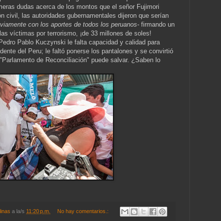
meras dudas acerca de los montos que el señor Fujimori
n civil, las autoridades gubernamentales dijeron que serían
viamente con los aportes de todos los peruanos-
firmando un
las víctimas por terrorismo, ¡de 33 millones de soles!
Pedro Pablo Kuczynski le falta capacidad y calidad para
sidente del Peru; le faltó ponerse los pantalones y se convirtió
u "Parlamento de Reconciliación" puede salvar. ¿Saben lo
linas
a la/s
11:20 p.m.
No hay comentarios.: