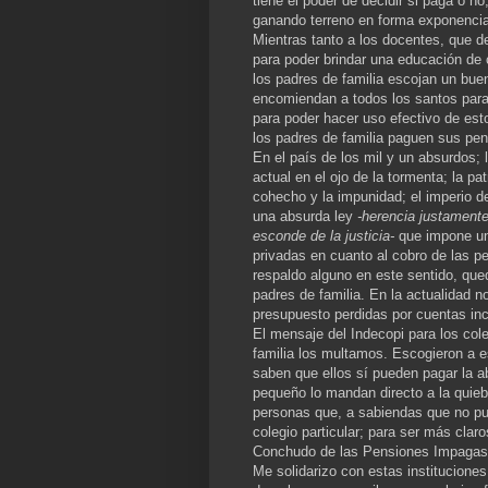
tiene el poder de decidir si paga o n
ganando terreno en forma exponencial
Mientras tanto a los docentes, que 
para poder brindar una educación de 
los padres de familia escojan un bue
encomiendan a todos los santos para 
para poder hacer uso efectivo de est
los padres de familia paguen sus pen
En el país de los mil y un absurdos; 
actual en el ojo de la tormenta; la pa
cohecho y la impunidad; el imperio de 
una absurda ley
-herencia justamente
esconde de la justicia-
que impone una
privadas en cuanto al cobro de las 
respaldo alguno en este sentido, que
padres de familia. En la actualidad n
presupuesto perdidas por cuentas inc
El mensaje del Indecopi para los cole
familia los multamos. Escogieron a 
saben que ellos sí pueden pagar la a
pequeño lo mandan directo a la quieb
personas que, a sabiendas que no pu
colegio particular; para ser más clar
Conchudo de las Pensiones Impagas
Me solidarizo con estas institucione