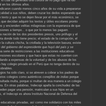
o, lo cual ha generado una cultura de no pago que ha ido
 en los últimos años.
dedicaron cuando menos cinco años de su vida a prepararse
calidad a sus niños, deben cruzar los dedos esperando que
n texto y que no se dejen llevar por el más económico, se
que decidan adquirir los textos y útiles escolares pronto
os y encienden velitas milagrosas con la esperanza de que
siones a tiempo... o que por lo menos las paguen.
la nación de los dos presidentes presos, uno prófugo y el
tria donde todo tiene precio; el estado de la corrupción, el
la cultura chicha, la criollada y la televisión basura; existe
 del gobierno del expresidente que huyó del país y se
 serie de restricciones a las instituciones educativas
pensiones escolares y que hace que estas no cuenten con
dando a expensas de la voluntad y de los abusos de los
o hay colegio privado en el Perú que no tenga dentro de su
obrables.
gios ha sido claro, si se atreven a cobrar a los padres de
estos colegios como auténticos
conejillos de indias
porque
bultada multa, porque si multan de esa manera a un colegio
ra. En otras palabras, Indecopi apaña la conchudez de las
eden pagar una pensión, matriculan a sus hijos en un
os, el Indecopi es ahora Instituto Nacional de Defensa del
.
s educativas privadas, así como me solidarizo con los miles