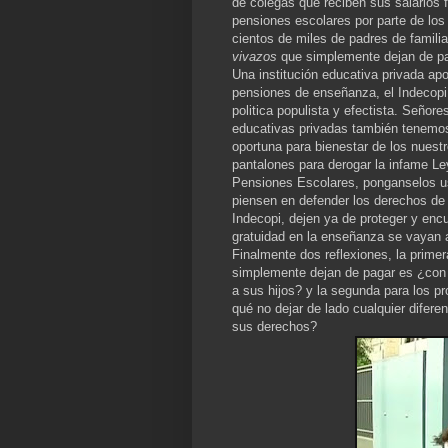
de colegas que reciben sus salarios 
pensiones escolares por parte de los
cientos de miles de padres de famili
vivazos
que simplemente dejan de pa
Una institución educativa privada ap
pensiones de enseñanza, el Indecopi
politica populista y efectista. Señore
educativas privadas también tenemos
oportuna para bienestar de los nuestro
pantalones para derogar la infame L
Pensiones Escolares, ponganselos ust
piensen en defender los derechos de
Indecopi, dejen ya de proteger y encu
gratuidad en la enseñanza se vayan a
Finalmente dos reflexiones, la primer
simplemente dejan de pagar es ¿con
a sus hijos? y la segunda para los p
qué no dejar de lado cualquier difere
sus derechos?