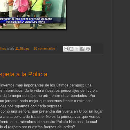
linas
a la/s
11:36 p.m.
10 comentarios:
peta a la Policía
s inventos más importantes de los últimos tiempos; una
 informados, darle vida a nuestros personajes de ficción,
ar de lo mejor del séptimo arte, entre otras bondades. Por
rdua jornada, nada mejor que ponernos frente a este casi
veces nos topamos con cada sorpresa!
como una señora, que pretendía dar vuelta en U por un lugar
 a una policía de tránsito. No es la primera vez que vemos
rente a los miembros de nuestra Policía Nacional, lo cual
 el respeto por nuestras fuerzas del orden?