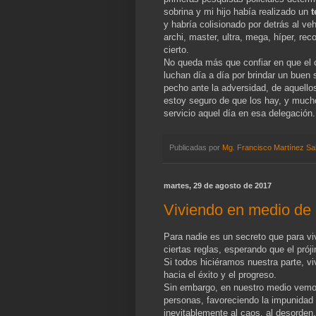
sobrina y mi hijo había realizado un
t
y habría colisionado por detrás al v
archi, master, ultra, mega, híper, re
cierto.
No queda más que confiar en que el c
luchan día a día por brindar un buen 
pecho ante la adversidad, de aquello
estoy seguro de que los hay, y much
servicio aquel día en esa delegación.
Publicadas por
Mg. Francisco Martínez Sa
martes, 29 de agosto de 2017
Viviendo en medio de 
Para nadie es un secreto que para v
ciertas reglas, esperando que el pró
Si todos hiciéramos nuestra parte, v
hacia el éxito y el progreso.
Sin embargo, en nuestro medio vemos 
personas, favoreciendo la impunidad 
inevitablemente al caos, al desorden, 