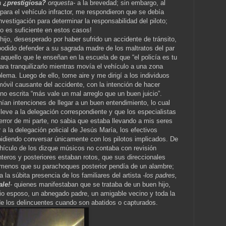
a
¿prestigiosa?
orquesta-
a la brevedad; sin embargo, al
6 para el vehículo infractor, me respondieron que se debía
nvestigación para determinar la responsabilidad del piloto;
no es suficiente en estos casos!
 hijo, desesperado por haber sufrido un accidente de tránsito,
podido defender a su sagrada madre de los maltratos del par
aquello que le enseñan en la escuela de que “el policía es tu
para tranquilizarlo mientras movía el vehículo a una zona
blema. Luego de ello, tome aire y me dirigí a los individuos
óvil causante del accidente, con la intención de hacer
o escrita “más vale un mal arreglo que un buen juicio”.
an intenciones de llegar a un buen entendimiento, lo cual
lleve a la delegación correspondiente y que los especialistas
error de mi parte, no sabia que estaba llevando a mis seres
ar a la delegación policial de Jesús María, los efectivos
, pidiendo conversar únicamente con los pilotos implicados. De
ehículo de los dizque músicos no contaba con revisión
nteros y posteriores estaban rotos, que sus direccionales
 menos que su parachoques posterior pendía de un alambre;
 la súbita presencia de los familiares del artista
-los padres,
ale!
-
quienes manifestaban que se trataba de un buen hijo,
io esposo, un abnegado padre, un amigable vecino y toda la
de los delincuentes cuando son abatidos o capturados.