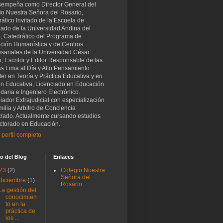
sempeña como Director General del
io Nuestra Señora del Rosario,
ático Invitado de la Escuela de
rado de la Universidad Andina del
, Catedrático del Programa de
ción Humanística y de Centros
sariales de la Universidad César
o, Escritor y Editor Responsable de las
as Lima al Día y Alto Pensamiento.
er en Teoría y Práctica Educativa y en
ón Educativa, Licenciado en Educación
aria e Ingeniero Electrónico.
iador Extrajudicial con especialización
ilia y Arbitro de Conciencia
trado. Actualmente cursando estudios
ctorado en Educación.
 perfil completo
o del Blog
Enlaces
23
(2)
Colegio Nuestra
Señora del
diciembre
(1)
Rosario
La gestión del
conocimien
to en la
práctica de
los ...