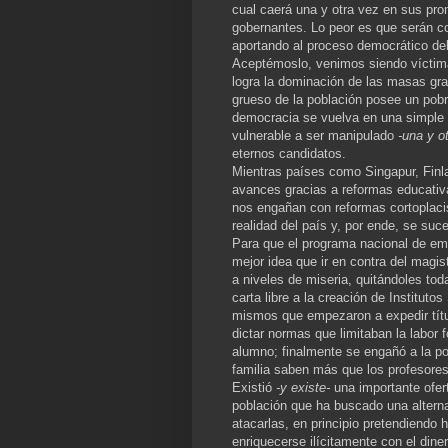
cual caerá una y otra vez en sus pro
gobernantes. Lo peor es que serán c
aportando al proceso democrático del
Aceptémoslo, venimos siendo víctimas
logra la dominación de las masas grac
grueso de la población posee un pobre
democracia se vuelva en una simple e
vulnerable a ser manipulado
-una y o
eternos candidatos.
Mientras países como Singapur, Finla
avances gracias a reformas educativa
nos engañan con reformas cortoplaci
realidad del país y, por ende, se suc
Para que el programa nacional de embr
mejor idea que ir en contra del magi
a niveles de miseria, quitándoles tod
carta libre a la creación de Institu
mismos que empezaron a expedir títul
dictar normas que limitaban la labor 
alumno; finalmente se engañó a la p
familia saben más que los profesores
Existió
-y existe-
una importante ofer
población que ha buscado una alterna
atacarlas, en principio pretendiendo
enriquecerse ilícitamente con el dine