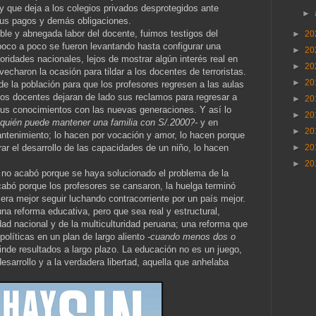
y que deja a los colegios privados desprotegidos ante
►
sus pagos y demás obligaciones.
oble y abnegada labor del docente, fuimos testigos del
►
20
poco a poco se fueron levantando hasta configurar una
►
20
ridades nacionales, lejos de mostrar algún interés real en
►
20
vecharon la ocasión para tildar a los docentes de terroristas.
►
20
de la población para que los profesores regresen a las aulas
los docentes dejaran de lado sus reclamos para regresar a
►
20
sus conocimientos con las nuevas generaciones. Y así lo
►
20
¿quién puede mantener una familia con S/.2000?-
y en
►
20
ntenimiento; lo hacen por vocación y amor, lo hacen porque
ar el desarrollo de las capacidades de un niño, lo hacen
►
20
►
20
 no acabó porque se haya solucionado el problema de la
cabó porque los profesores se cansaron, la huelga terminó
era mejor seguir luchando contracorriente por un país mejor.
na reforma educativa, pero que sea real y estructural,
dad nacional y de la multiculturidad peruana; una reforma que
olíticas en un plan de largo aliento
-cuando menos dos o
nde resultados a largo plazo. La educación no es un juego,
 desarrollo y a la verdadera libertad, aquella que anhelaba