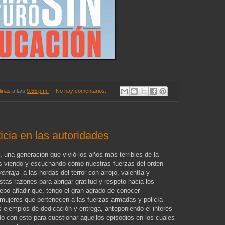
linas
a la/s
9:55 p.m.
No hay comentarios.:
ticia en las autoridades
 una generación que vivió los años más terribles de la
mos viendo y escuchando cómo nuestras fuerzas del orden
entaja-
a las hordas del terror con arrojo, valentía y
tas razones para abrigar gratitud y respeto hacia los
debo añadir que, tengo el gran agrado de conocer
ujeres que pertenecen a las fuerzas armadas y policía
s ejemplos de dedicación y entrega, anteponiendo el interés
do con esto para cuestionar aquellos episodios en los cuales