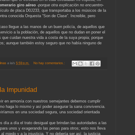
emerario giro aéreo
-porque otra explicación no encuentro-
ehículo de placa D0J233, que transportaba a los músicos de la
contra conocida Orquesta “Son de Clase”. Increible, pero
aso llegue a las manos de un buen policía, de aquellos que
servicio a la población, de aquellos que no dudan en poner el
s que cuidan nuestra vida a costa de la suya propia; porque
os; aunque también estoy seguro que no había ninguno de
linas
a la/s
5:59 p.m.
No hay comentarios.:
la Impunidad
ivir en armonía con nuestros semejantes debemos cumplir
jimo haga lo mismo y así poder asegurar la sana convivencia.
iviríamos en una sociedad segura, una sociedad orientada
día a día el trato desigual que brindan las autoridades a las
para unos y exagerando las penas para otros; esto nos lleva
al miedo y a la injusticia. Y no debería ser así, la justicia