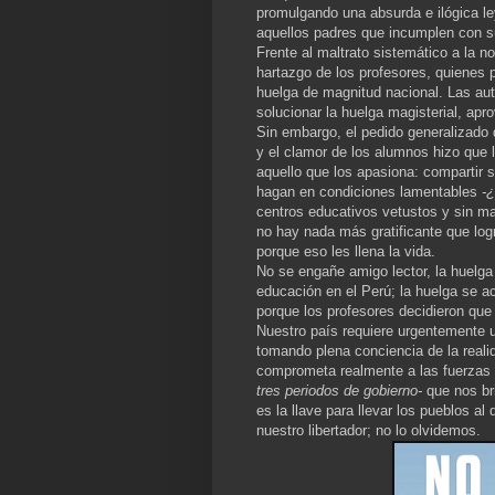
promulgando una absurda e ilógica le
aquellos padres que incumplen con 
Frente al maltrato sistemático a la n
hartazgo de los profesores, quienes 
huelga de magnitud nacional. Las auto
solucionar la huelga magisterial, apro
Sin embargo, el pedido generalizado 
y el clamor de los alumnos hizo que 
aquello que los apasiona: compartir 
hagan en condiciones lamentables
-
centros educativos vetustos y sin ma
no hay nada más gratificante que logr
porque eso les llena la vida.
No se engañe amigo lector, la huelga
educación en el Perú; la huelga se a
porque los profesores decidieron que 
Nuestro país requiere urgentemente u
tomando plena conciencia de la reali
comprometa realmente a las fuerzas p
tres periodos de gobierno-
que nos bri
es la llave para llevar los pueblos al
nuestro libertador; no lo olvidemos.