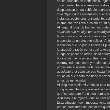
se les acusaba de ineficiencia, injust
Todo cambio hace apenas unos días.
desplazaban en su vehículo cuando s
sólo dejan daños materiales-
que requ
instantes posteriores al incidente, s
misma que me llevó a asistir en su au
Al llegar al lugar de los hechos pud
situación que no digo por lo andrógi
burlón con el cual se dirigían a dos 
presencia de un efectivo policial! Al 
respondió que no podía intervenir pu
la situación; razón por la cual tuve q
Luego de poner en orden
-debo aclar
bocinazos me hicieron voltear y así
obstruyendo casi carril y medio de los
proponerle al agente de la policia q
accidente y el vehículo que había int
situación que ahora me hace reflexio
antes de mi llegada?
Al dirigirme hacia mi vehículo para mo
choque, resultando que nosotros habí
que “se acordaron” a última hora que d
izquierdo! sin importar que se lleva
Esta situación fue inmediatamente p
por los causantes del accidente quie