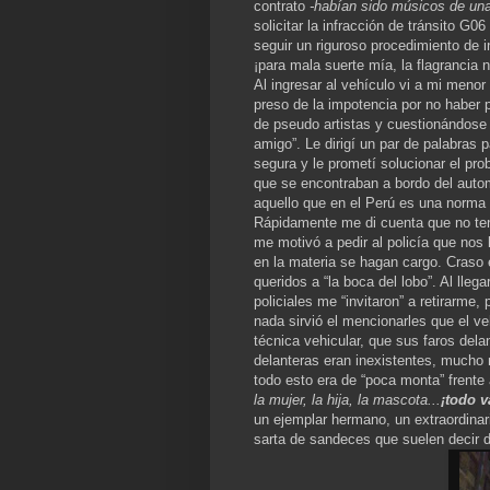
contrato
-habían sido músicos de un
solicitar la infracción de tránsito G0
seguir un riguroso procedimiento de i
¡para mala suerte mía, la flagrancia 
Al ingresar al vehículo vi a mi menor
preso de la impotencia por no haber 
de pseudo artistas y cuestionándose 
amigo”. Le dirigí un par de palabras 
segura y le prometí solucionar el pro
que se encontraban a bordo del autom
aquello que en el Perú es una norma n
Rápidamente me di cuenta que no tení
me motivó a pedir al policía que nos 
en la materia se hagan cargo. Craso 
queridos a “la boca del lobo”. Al lleg
policiales me “invitaron” a retirarme
nada sirvió el mencionarles que el v
técnica vehicular, que sus faros dela
delanteras eran inexistentes, mucho
todo esto era de “poca monta” frente a
la mujer, la hija, la mascota...
¡todo v
un ejemplar hermano, un extraordinar
sarta de sandeces que suelen decir 