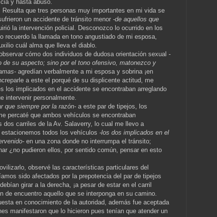
icia y hasta abuso.
 Resulta que tres personas muy importantes en mi vida se
ufrieron un accidente de tránsito menor
-de aquellos que
irió la intervención policial. Desconozco lo ocurrido en los
olo recuerdo la llamada en tono angustiado de mi esposa,
xilio cuál alma que lleva el diablo.
e observar cómo dos individuos de dudosa orientación sexual
-
no de su aspecto; sino por el tono ofensivo, matonezco y
damas-
agredían verbalmente a mi esposa y sobrina ¡en
increparle a este el porqué de su displicente actitud, me
es los implicados en el accidente se encontraban arreglando
ue intervenir personalmente.
ar que siempre por la razón-
a este par de tipejos, los
 me percaté que ambos vehículos se encontraban
 dos carriles de la Av. Salaverry, lo cual me llevo a
ue estacionemos todos los vehículos
-los dos implicados en el
ervenido-
en una zona donde no interrumpa el tránsito;
nar ¿no pudieron ellos, por sentido común, pensar en esto
vilizarlo, observé las características particulares del
amos sido afectados por la prepotencia del par de tipejos
ebían girar a la derecha, ¡a pesar de estar en el carril
sen de encuentro aquello que se interponga en su camino.
uesta en conocimiento de la autoridad, además fue aceptada
nes manifestaron que lo hicieron pues tenían que atender un