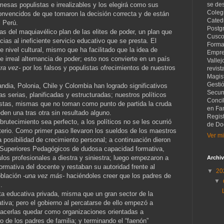
mesas populistas e irrealizables y los elegirá como sus
se de
Coleg
onvencidos de que tomaron la decisión correcta y de están
Catedr
 Perú.
Postg
 del maquiavélico plan de las elites de poder, un plan que
Cusco
ias al ineficiente servicio educativo que se presta. El
Forma
 nivel cultural, mismo que ha facilitado que la idea de
Empre
 irreal alternancia de poder; esto nos convierte en un país
Vallej
tra vez-
por los falsos y populistas ofrecimientos de nuestros
revist
Magist
Gesti
ndia, Polonia, Chile y Colombia han logrado significativos
Secund
s serias, planificadas y estructuradas; nuestros políticos
Concil
stas, mismas que no toman como punto de partida la cruda
en Fam
eden una tras otra sin resultado alguno.
Regis
utecimiento sea perfecto, a los políticos no se les ocurrió
de Do
sterio. Como primer paso llevaron los sueldos de los maestros
Ver mi
a posibilidad de crecimiento personal; a continuación dieron
tos Superiores Pedagógicos de dudosa capacidad formativa,
os profesionales a diestra y siniestra; luego empezaron a
Archiv
formativa del docente y restaban su autoridad frente al
▼
20
oblación
-una vez más-
haciéndoles creer que los padres de
▼
.
ta educativa privada, misma que un gran sector de la
tiva; pero el gobierno al percatarse de ello empezó a
 hacerlas quedar como organizaciones orientadas a
ro de los padres de familia; y terminando el “faenón”