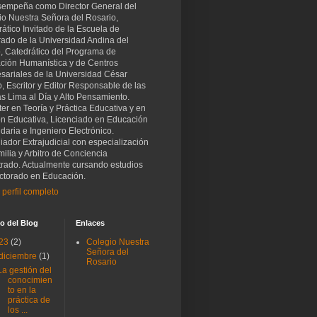
sempeña como Director General del
io Nuestra Señora del Rosario,
ático Invitado de la Escuela de
rado de la Universidad Andina del
, Catedrático del Programa de
ción Humanística y de Centros
sariales de la Universidad César
o, Escritor y Editor Responsable de las
as Lima al Día y Alto Pensamiento.
er en Teoría y Práctica Educativa y en
ón Educativa, Licenciado en Educación
aria e Ingeniero Electrónico.
iador Extrajudicial con especialización
ilia y Arbitro de Conciencia
trado. Actualmente cursando estudios
ctorado en Educación.
 perfil completo
o del Blog
Enlaces
23
(2)
Colegio Nuestra
Señora del
diciembre
(1)
Rosario
La gestión del
conocimien
to en la
práctica de
los ...