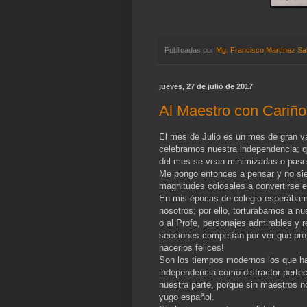
Publicadas por
Mg. Francisco Martínez Sa
jueves, 27 de julio de 2017
Al Maestro con Cariño
El mes de Julio es un mes de gran va
celebramos nuestra independencia; qu
del mes se vean minimizadas o pasen 
Me pongo entonces a pensar y no sie
magnitudes colosales a convertirse e
En mis épocas de colegio esperábamo
nosotros; por ello, torturabamos a nue
o al Profe, personajes admirables y 
secciones competían por ver que pro
hacerlos felices!
Son los tiempos modernos los que han
independencia como distractor perfec
nuestra parte, porque sin maestros no
yugo español.