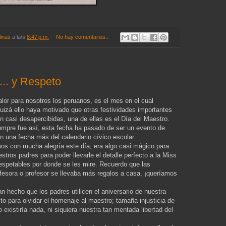
linas
a la/s
8:47 p.m.
No hay comentarios.:
... y Respeto
lor para nosotros los peruanos, es el mes en el cual
izá ello haya motivado que otras festividades importantes
casi desapercibidas, una de ellas es el Día del Maestro.
mpre fue así, esta fecha ha pasado de ser un evento de
n una fecha más del calendario cívico escolar.
s con mucha alegría este día, era algo casi mágico para
stros padres para poder llevarle el detalle perfecto a la Miss
respetables por donde se les mire. Recuerdo que las
fesora o profesor se llevaba más regalos a casa, ¡queríamos
 hecho que los padres utilicen el aniversario de nuestra
to para olvidar el homenaje al maestro; tamaña injusticia de
 existiría nada, ni siquiera nuestra tan mentada libertad del