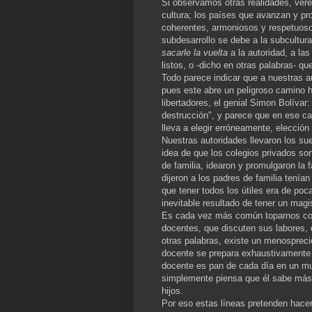
Si observamos otras realidades, vere
cultura; los países que avanzan y p
coherentes, armoniosos y respetuosos
subdesarrollo se debe a la subcultur
sacarle la vuelta
a la autoridad, a la
listos, o -dicho en otras palabras- qu
Todo parece indicar que a nuestras a
pues este abre un peligroso camino ha
libertadores, el genial Simon Bolívar
destrucción", y parece que en ese c
lleva a elegir erróneamente, elección 
Nuestras autoridades llevaron los su
idea de que los colegios privados so
de familia, idearon y promulgaron la f
dijeron a los padres de familia tenían
que tener todos los útiles era de poc
inevitable resultado de tener un magi
Es cada vez más común toparnos con
docentes, que discuten sus labores, 
otras palabras, existe un menosprecio
docente se prepara exhaustivamente
docente es pan de cada día en un mu
simplemente piensa que él sabe más, 
hijos.
Por eso estas líneas pretenden hacer