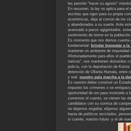
les permite "hacer su agosto" mientr
En resumen, la ley no aplica para el 
escritas que rigen para su propia con
económicas, deja al común de los ci
y abandonados a su suerte. Ante este
avanzado a pasos agigantados, exten
sentimiento de temor en la población
Es momento que nos demos cuenta qu
fundamental:
brindar bienestar a la
mantener un ambiente de impunidad q
Afortunadamente para ellos el pueblo
narices”, nos mantienen distraídos c
policía, con la deportación de Korina 
detención de Ollanta Humala, entre ot
y real:
nuestro país marcha a la de
Es nuestro deber construir un Estad
impunes los crímenes o se enriquezca
oportunidad de oro para mostrarle a 
comemos el cuento; se vienen las el
candidatos con su sonrisa de campeo
no dejarnos engañar, elijamos alguien
basta de políticos reciclados, person
si cuente, nuestro futuro
-y el de nue