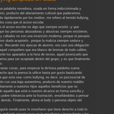
na palabrita novedosa, usada en forma indiscriminada y
xto, producto del alienamiento cultural que padecemos,
ada rápidamente por los medios; me refiero al temido bullying,
tra cosa que el acoso escolar.
ue el acoso escolar es algo que siempre existió
–y que
que las personas abusadoras y abusivas siempre existieron,
 y callados no son una invención moderna, porque el peruano
nos duela aceptarlo-
, porque la malicia siempre seduce y
es. Recuerdo mis épocas de alumno, era casi una obligación
 aquel compañero que era blanco de bromas de todo calibre,
nte los apanados a la hora de recreo, aquel jovenzuelo que
rma para ser aceptado dentro del grupo; y es que finalmente
o.
rias cosas, para empezar la dichosa palabrita suena
hecho que la prensa la utilice hasta por gusto bautizando
a que esta sea-
como bullying; es decir, un psicosocial de
ón con una baja autoestima, producto de nuestro maldito
itamente a nuestros hijos aquellos beneficios que no
o aquello que esté a nuestro alcance en forma sencilla y
 pobre tolerancia ante la frustración, enseñándoles a pensar
s demás. Finalmente, ahora el
bully
o persona objeto del
eguirá siendo pues le enseñaron que tiene derecho a todo lo
s profunda miseria pues no le enseñaron a hacer frente a los