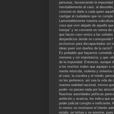
personas, favoreciendo la impunidad 
inevitablemente al caos, al desorden, 
consiste en darle a cada quien aquel
castigar al ciudadano que no cumple 
Lamentablemente nuestra subcultura n
cosa que vivir alejado de aquello qu
trampa" y se convierte en norma de a
que hacen caso omiso a las señales
desperdicios donde no corresponde? 
exclusivos para discapacitados sin 
ideas pues son dueños de la razón?
Es probable que hayamos cometido al
menores y sin importancia; y que
-ob
de la impunidad. Entonces, aunque d
a los muchos males que aquejan a nu
mente retorcida, violenta y siniestra
el caos, la zozobra y el miedo; per
no les pertenece, así sea la vida de
nuestra realidad nacional, misma qu
poder-
no pasara nada por las atroci
Nuestras autoridades políticas parec
ambición y avaricia, les indica que 
poder judicial corrupto e ineficiente
lo menos no mostraron el interés ad
estafe, se torture y se asesine; pues