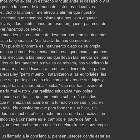
mos cómo existe un estrecho vínculo entre el desarrollo y la
rogresan lo hacen de la mano de sistemas educativos
. Dicho lo anterior, me atrevo a afirmar que nuestro
a nacional que tenemos; misma que nos lleva a querer
s leyes, a las instituciones; en resumen, querer pasarnos de
erer
hacernos los vivos
.
utoridades les encanta este desamor para con los docentes,
cia la ignorancia. Nos lo advirtió uno de nuestros
: "Un pueblo ignorante es instrumento ciego de su propia
amino andamos. Es precisamente esa ignorancia la que nos
tras elección, a las personas que llevan las riendas del país.
eldos de los maestros a niveles de miseria, nos vendieron la
n unas mafias dedicadas a comerse el dinero de los padres
amosa ley "perro muerto", satanizaron a las editoriales, les
 que ser partícipes de la elección de textos de sus hijos y
a importancia, entre otras "perlas" que nos han llevado al
sterio mal visto y una realidad educativa muy pobre.
 padres de familia que pretenden saber más que los
que minimizan su aporte en la formación de sus hijos; en
 total. No consideran que para formar a sus hijos, un
 durante muchos años, mucho menos que la actualización
ndo cuya constante es el cambio; el padre de familia
y no tiene problema en dejarlo en claro frente a sus propios
 un llamado a la conciencia, piensen ustedes donde estarían