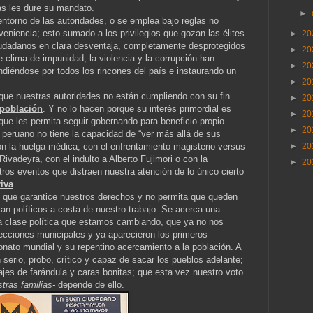
as les dure su mandato.
►
entorno de las autoridades, o se emplea bajo reglas no
veniencia; esto sumado a los privilegios que gozan las élites
►
20
udadanos en clara desventaja, completamente desprotegidos
►
20
 clima de impunidad, la violencia y la corrupción han
►
20
diéndose por todos los rincones del país e instaurando un
►
20
.
e nuestras autoridades no están cumpliendo con su fin
►
20
 población
. Y no lo hacen porque su interés primordial es
►
20
ue les permita seguir gobernando para beneficio propio.
►
20
 peruano no tiene la capacidad de “ver más allá de sus
on la huelga médica, con el enfrentamiento magisterio versus
►
20
Rivadeyra, con el indulto a Alberto Fujimori o con la
►
20
ros eventos que distraen nuestra atención de lo único cierto
riva
.
o que garantice nuestros derechos y no permita que queden
n políticos a costa de nuestro trabajo. Se acerca una
la clase política que estamos cambiando, que ya no nos
ecciones municipales y ya aparecieron los primeros
nato mundial y su repentino acercamiento a la población. A
 serio, probo, crítico y capaz de sacar los pueblos adelante;
ajes de farándula y caras bonitas; que esta vez nuestro voto
stras familias-
depende de ello.