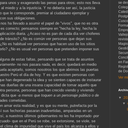
para unos y exagerando las penas para otros; esto nos lleva
se de
Coleg
al miedo y a la injusticia. Y no debería ser así, la justicia
Catedr
lo que le corresponde, premiar al ciudadano ejemplar y
Postg
con sus obligaciones.
Cusco
os ha llevado a asumir el papel de "vivos", que no es otra
Forma
e es correcto; pensamos siempre en "hecha la ley, hecha la
Empre
plicación diaria. ¿Acaso no es pan de cada día ver choferes
Vallej
 de tránsito? ¿No es común ver personas que dejan sus
revist
¿No es habitual ver personas que hacen uso de los sitios
Magist
Gesti
serlo? ¿No es usual ver personas que pretenden imponer sus
Secund
Concil
guna de estas faltas, pensando que se trata de asuntos
en Fam
viamente-
no nos pasara nada, es decir, quedará en medio
Regis
uela aceptarlo, somos nosotros los que abrimos las puertas
de Do
estro Perú el día de hoy. Y es que existen personas con
Ver mi
 que han degenerado la idea y se sienten capaces de instaurar
sonas dueñas de una insana capacidad de tomar aquello que
 otra persona; personas que han crecido viendo y viviendo
Archiv
e dicta que
-a menos que toquen a un personaje público o de
▼
20
dades cometidas.
▼
en amar esta realidad; y es que su mente, putrefacta por la
así sus fechorías pasaran inadvertidas, amparadas en un
. Así, a nuestros últimos gobernantes no les ha importado
-por
ecuado-
que en el Perú se robe, se extorsione, se viole, se
 el clima de impunidad que vive el país los alcanza a ellos y