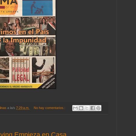
linas
a la/s
7:29 a.m.
No hay comentarios.:
llying Empieza en Casa