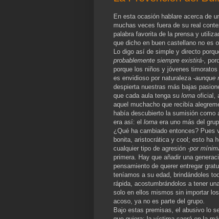
En esta ocasión hablare acerca de u
muchas veces fuera de su real conte
palabra favorita de la prensa y utiliz
que dicho en buen castellano no es o
Lo digo así de simple y directo porq
probablemente siempre existirá-
, por
porque los niños y jóvenes timoratos
es envidioso por naturaleza
-aunque 
despierta nuestras más bajas pasion
que cada aula tenga su
lorna
oficial,
aquel muchacho que recibía alegreme
había descubierto la sumisión como a
era así: el
lorna
era uno más del grup
¿Qué ha cambiado entonces? Pues va
bonita, aristocrática y cool; esto ha 
cualquier tipo de agresión
-por mínim
primera. Hay que añadir una generaci
pensamiento de querer entregar gratu
teníamos a su edad, brindándoles tod
rápida, acostumbrándolos a tener una
solo en ellos mismos sin importar lo
acoso, ya no es parte del grupo.
Bajo estas premisas, el abusivo lo s
que quiera; la víctima caerá en la má