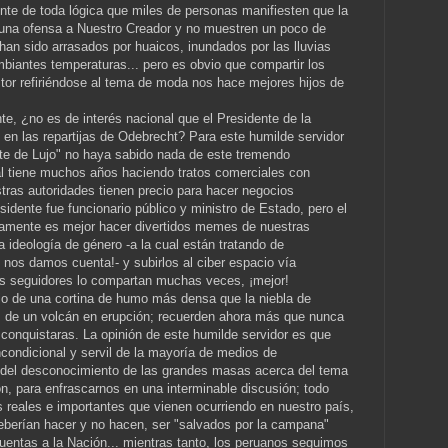
nte de toda lógica que miles de personas manifiesten que la
y una ofensa a Nuestro Creador y no muestren un poco de
han sido arrasados por huaicos, inundados por las lluvias
mbiantes temperaturas... pero es obvio que compartir los
stor refiriéndose al tema de moda nos hace mejores hijos de
te, ¿no es de interés nacional que el Presidente de la
 en las repartijas de Odebrecht? Para este humilde servidor
nte de Lujo" no haya sabido nada de este tremendo
l tiene muchos años haciendo tratos comerciales con
ras autoridades tienen precio para hacer negocios
sidente fue funcionario público y ministro de Estado, pero el
viamente es mejor hacer divertidos memes de nuestras
 ideología de género -a la cual están tratando de
nos damos cuenta!- y subirlos al ciber espacio vía
os seguidores lo compartan muchas veces, ¡mejor!
o de una cortina de humo más densa que la niebla de
 de un volcán en erupción; recuerden ahora más que nunca
 conquistaras. La opinión de este humilde servidor es que
ncondicional y servil de la mayoría de medios de
del desconocimiento de las grandes masas acerca del tema
ón, para enfrascarnos en una interminable discusión; todo
s reales e importantes que vienen ocurriendo en nuestro país,
 deberían hacer y no hacen, ser "salvados por la campana"
cuentas a la Nación... mientras tanto, los peruanos seguimos