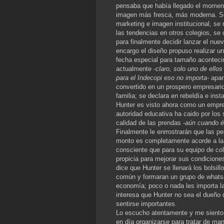
pensaba que había llegado el momento
imagen más fresca, más moderna. Se
marketing e imagen institucional, se 
las tendencias en otros colegios, se
para finalmente decidir lanzar el nu
encargo el diseño propuso realizar u
fecha especial para tamaño acontecim
actualmente
-claro, solo uno de ello
para el Indecopi eso no importa-
apar
convertido en un prospero empresario
familia; se declara en rebeldía e inst
Hunter es visto ahora como un empr
autoridad educativa ha caido por los 
calidad de las prendas
-aún cuando él
Finalmente le enrrostrarán que las p
monto es completamente acorde a la 
consciente que para su equipo de col
propicia para mejorar sus condiciones 
dice que Hunter se llenará los bolsil
común y formaran un grupo de whatsap
economía; poco o nada les importa la
interesa que Hunter no sea el dueño d
sentirse importantes.
Lo escucho atentamente y me siento 
en día organizarse para tratar de ma