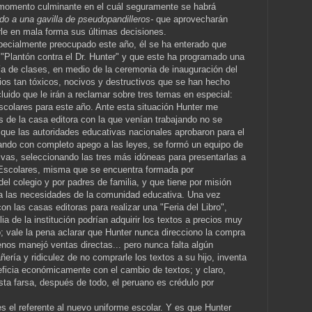
 momento culminante en el cuál seguramente se habrá
do a una gavilla de pseudopandilleros-
que aprovecharán
rle en mala forma sus últimas decisiones.
pecialmente preocupado este año, él se ha enterado que
"Plantón contra el Dr. Hunter" y que este ha programado una
ía de clases, en medio de la ceremonia de inauguración del
rios tan tóxicos, nocivos y destructivos que se han hecho
luido que le irán a reclamar sobre tres temas en especial:
scolares para este año. Ante esta situación Hunter me
s de la casa editora con la que venían trabajando no se
r que las autoridades educativas nacionales aprobaron para el
tuando con completo apego a las leyes, se formó un equipo de
tivas, seleccionando las tres más idóneas para presentarlas a
 Escolares, misma que se encuentra formada por
el colegio y por padres de familia, y que tiene por misión
 a las necesidades de la comunidad educativa. Una vez
on las casas editoras para realizar una "Feria del Libro",
ia de la institución podrían adquirir los textos a precios muy
; vale la pena aclarar que Hunter nunca direcciono la compra
enos manejó ventas directas... pero nunca falta algún
ñería y ridiculez de no comprarle los textos a su hijo, inventa
neficia económicamente con el cambio de textos; y claro,
sta farsa, después de todo, el peruano es crédulo por
s el referente al nuevo uniforme escolar. Y es que Hunter