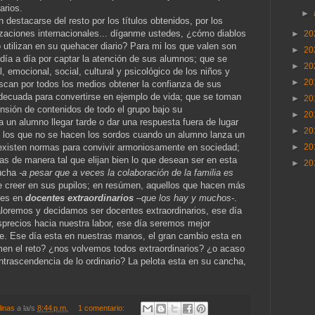
arios.
►
destacarse del resto por los títulos obtenidos, por los
lizaciones internacionales... díganme ustedes, ¿cómo diablos
►
20
 utilizan en su quehacer diario? Para mi los que valen son
►
20
día a día por captar la atención de sus alumnos; que se
►
20
l, emocional, social, cultural y psicológico de los niños y
►
20
scan por todos los medios obtener la confianza de sus
decuada para convertirse en ejemplo de vida; que se toman
►
20
ensión de contenidos de todo el grupo bajo su
►
20
a un alumno llegar tarde o dar una respuesta fuera de lugar
►
20
o; los que no se hacen los sordos cuando un alumno lanza un
 existen normas para convivir armoniosamente en sociedad;
►
20
s de manera tal que elijan bien lo que desean ser en esta
►
20
lucha
-a pesar que a veces la colaboración de la familia es
e creer en sus pupilos; en resúmen, aquellos que hacen más
nces en
docentes extraordinarios
–que los hay y muchos-
.
loremos y decidamos ser docentes extraordinarios, ese día
precios hacia nuestra labor, ese día seremos mejor
. Ese día esta en nuestras manos, el gran cambio esta en
en el reto? ¿nos volvemos todos extraordinarios? ¿o acaso
 intrascendencia de lo ordinario? La pelota esta en su cancha,
linas
a la/s
8:44 p.m.
1 comentario: