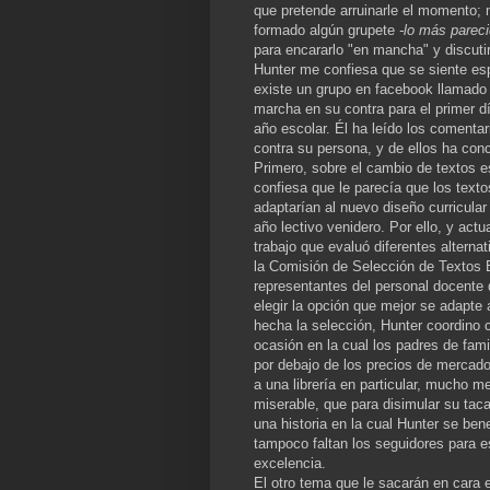
que pretende arruinarle el momento;
formado algún grupete
-lo más pareci
para encararlo "en mancha" y discuti
Hunter me confiesa que se siente es
existe un grupo en facebook llamado 
marcha en su contra para el primer d
año escolar. Él ha leído los comenta
contra su persona, y de ellos ha conc
Primero, sobre el cambio de textos e
confiesa que le parecía que los texto
adaptarían al nuevo diseño curricula
año lectivo venidero. Por ello, y ac
trabajo que evaluó diferentes alterna
la Comisión de Selección de Textos
representantes del personal docente d
elegir la opción que mejor se adapte
hecha la selección, Hunter coordino c
ocasión en la cual los padres de famil
por debajo de los precios de mercado
a una librería en particular, mucho m
miserable, que para disimular su taca
una historia en la cual Hunter se be
tampoco faltan los seguidores para e
excelencia.
El otro tema que le sacarán en cara e