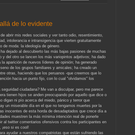
llá de lo evidente
e abrir mis redes sociales y ver tanto odio, resentimiento,
ad, intolerancia e intransigencia que vierten gratuitamente
co de moda: la ideología de género.
 ha dejado al descubierto las más bajas pasiones de muchas
 y del otro se lancen los más variopintos adjetivos; ha dado
a la aparición de nuevos líderes de opinión; ha generado
seno de los grupos familiares y amicales; ha creado un
entre otras, haciendo que los peruanos -que creemos que lo
ción hacia un punto fijo, con lo cual "olvidamos" los
la seguridad ciudadana? Me van a disculpar, pero me parece
era tienen hijos se anden preocupando por aquello que dice o
no digan ni pío acerca del miedo, pánico y terror que
hay un miserable día en el que no tengamos muertes por la
mas inocentes de esta horda de desadaptados que crece día a
ridades muestren la más mínima intención real de ponerle
ir al twitter comentarios ofensivos contra los participantes en
 ¡eso si es cool!
ara ayudar a nuestros compatriotas que están sufriendo las