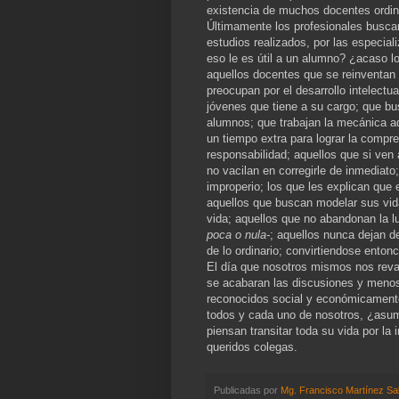
existencia de muchos docentes ordin
Últimamente los profesionales buscan 
estudios realizados, por las especia
eso le es útil a un alumno? ¿acaso lo
aquellos docentes que se reinventan 
preocupan por el desarrollo intelectua
jóvenes que tiene a su cargo; que bu
alumnos; que trabajan la mecánica a
un tiempo extra para lograr la compr
responsabilidad; aquellos que si ven 
no vacilan en corregirle de inmediat
improperio; los que les explican que
aquellos que buscan modelar sus vida
vida; aquellos que no abandonan la 
poca o nula-
; aquellos nunca dejan d
de lo ordinario; convirtiendose ento
El día que nosotros mismos nos reva
se acabaran las discusiones y menos
reconocidos social y económicamente
todos y cada uno de nosotros, ¿asum
piensan transitar toda su vida por la
queridos colegas.
Publicadas por
Mg. Francisco Martínez Sa