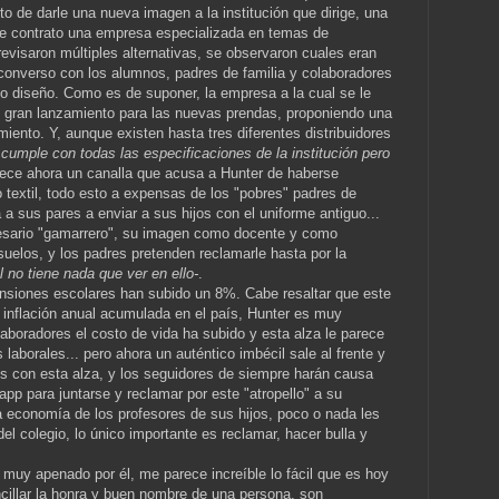
 de darle una nueva imagen a la institución que dirige, una
 contrato una empresa especializada en temas de
revisaron múltiples alternativas, se observaron cuales eran
 converso con los alumnos, padres de familia y colaboradores
evo diseño. Como es de suponer, la empresa a la cual se le
n gran lanzamiento para las nuevas prendas, proponiendo una
iento. Y, aunque existen hasta tres diferentes distribuidores
s cumple con todas las especificaciones de la institución pero
ece ahora un canalla que acusa a Hunter de haberse
 textil, todo esto a expensas de los "pobres" padres de
a a sus pares a enviar a sus hijos con el uniforme antiguo...
esario "gamarrero", su imagen como docente y como
suelos, y los padres pretenden reclamarle hasta por la
 no tiene nada que ver en ello-
.
ensiones escolares han subido un 8%. Cabe resaltar que este
inflación anual acumulada en el país, Hunter es muy
aboradores el costo de vida ha subido y esta alza le parece
laborales... pero ahora un auténtico imbécil sale al frente y
los con esta alza, y los seguidores de siempre harán causa
p para juntarse y reclamar por este "atropello" a su
 economía de los profesores de sus hijos, poco o nada les
el colegio, lo único importante es reclamar, hacer bulla y
muy apenado por él, me parece increíble lo fácil que es hoy
ncillar la honra y buen nombre de una persona, son