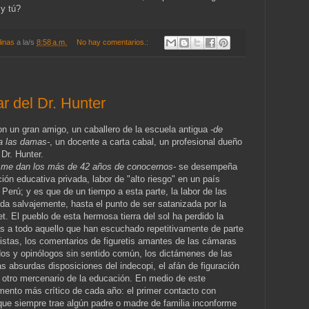
y tú?
linas
a la/s
8:58 a.m.
No hay comentarios.:
ar del Dr. Hunter
 un gran amigo, un caballero de la escuela antigua
-de
 a las damas-
, un docente a carta cabal, un profesional dueño
 Dr. Hunter.
ue me dan los más de 42 años de conocernos-
se desempeña
ión educativa privada, labor de "alto riesgo" en un país
Perú; y es que de un tiempo a esta parte, la labor de las
da salvajemente, hasta el punto de ser satanizada por la
et. El pueblo de esta hermosa tierra del sol ha perdido la
s a todo aquello que han escuchado repetitivamente de parte
sistas, los comentarios de figuretis amantes de las cámaras
ados y opinólogos sin sentido común, los dictámenes de las
s absurdas disposiciones del indecopi, el afán de figuración
 otro mercenario de la educación. En medio de este
mento más crítico de cada año: el primer contacto con
ue siempre trae algún padre o madre de familia inconforme