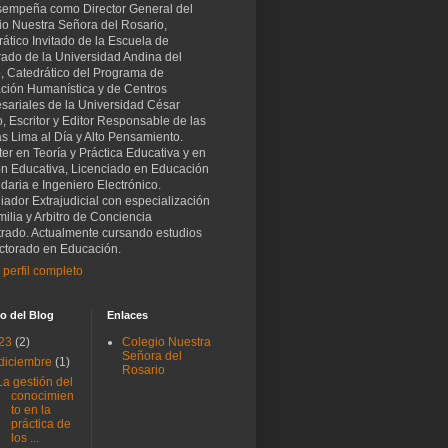
sempeña como Director General del
io Nuestra Señora del Rosario,
ático Invitado de la Escuela de
rado de la Universidad Andina del
, Catedrático del Programa de
ción Humanística y de Centros
sariales de la Universidad César
o, Escritor y Editor Responsable de las
as Lima al Día y Alto Pensamiento.
er en Teoría y Práctica Educativa y en
ón Educativa, Licenciado en Educación
aria e Ingeniero Electrónico.
iador Extrajudicial con especialización
ilia y Arbitro de Conciencia
trado. Actualmente cursando estudios
ctorado en Educación.
 perfil completo
o del Blog
Enlaces
23
(2)
Colegio Nuestra
Señora del
diciembre
(1)
Rosario
La gestión del
conocimien
to en la
práctica de
los ...