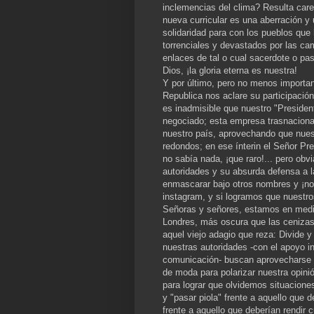
inclemencias del clima? Resulta care
nueva curricular es una aberración 
solidaridad para con los pueblos que 
torrenciales y devastados por las ca
enlaces de tal o cual sacerdote o pa
Dios, ¡la gloria eterna es nuestra!
Y por último, pero no menos importan
Republica nos aclare su participación
es inadmisible que nuestro "Preside
negociado; esta empresa trasnaciona
nuestro país, aprovechando que nuest
redondos; en ese ínterin el Señor Pre
no sabía nada, ¡que raro!... pero ob
autoridades y su absurda defensa a la
enmascarar bajo otros nombres y ¡no 
instagram, y si logramos que nuestr
Señoras y señores, estamos en medi
Londres, más oscura que las cenizas
aquel viejo adagio que reza: Divide y
nuestras autoridades -con el apoyo i
comunicación- buscan aprovecharse 
de moda para polarizar nuestra opini
para lograr que olvidemos situacione
y "pasar piola" frente a aquello que
frente a aquello que deberían rendir 