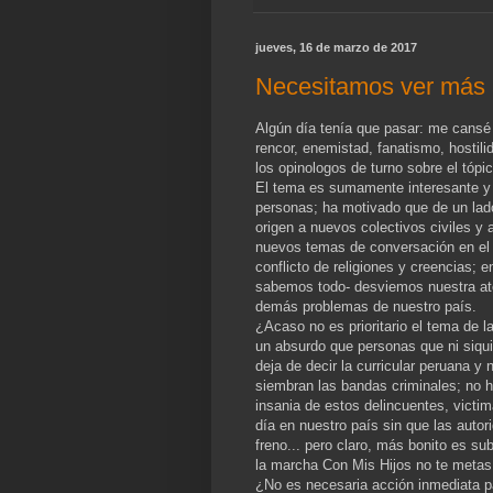
jueves, 16 de marzo de 2017
Necesitamos ver más a
Algún día tenía que pasar: me cansé d
rencor, enemistad, fanatismo, hostilid
los opinologos de turno sobre el tópi
El tema es sumamente interesante y
personas; ha motivado que de un lado
origen a nuevos colectivos civiles y 
nuevos temas de conversación en el 
conflicto de religiones y creencias; 
sabemos todo- desviemos nuestra aten
demás problemas de nuestro país.
¿Acaso no es prioritario el tema de 
un absurdo que personas que ni siqui
deja de decir la curricular peruana y 
siembran las bandas criminales; no 
insania de estos delincuentes, victi
día en nuestro país sin que las auto
freno... pero claro, más bonito es sub
la marcha Con Mis Hijos no te metas,
¿No es necesaria acción inmediata p