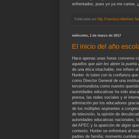
enfrentados, pues yo ya me canse, ¿
Publicadas por
Mg. Francisco Martínez Sa
miércoles, 1 de marzo de 2017
El inicio del año escol
Hace apenas unas horas converse con
aquellos que aún les abren la puerta
de una ética intachable; me refiero al
Hunter
-lo tuteo con la confianza q
como Director General de una instituc
tercermundista como nuestro querido 
autoridades educativas ha sido ataca
prensa, las redes sociales y el intern
admiración por los educadores gracia
de los múltiples aspirantes a congre
de televisión, la opinión de desubic
autoridades educativas nacionales, la
del APEC y la aparición de algún que
contexto, Hunter se enfrentará al mo
padres de familia; momento cumbre q