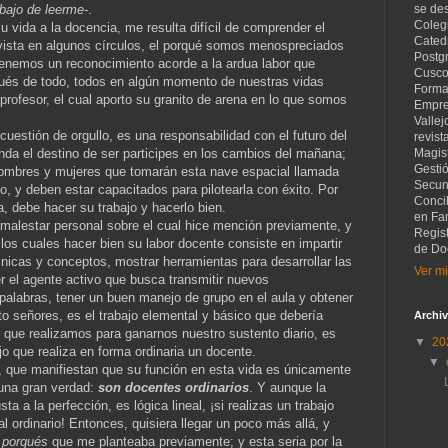
bajo de leerme-
.
se de
Coleg
 vida a la docencia, me resulta difícil de comprender el
Catedr
 vista en algunos círculos, el porqué somos menospreciados
Postg
tenemos un reconocimiento acorde a la ardua labor que
Cusco
pués de todo, todos en algún momento de nuestras vidas
Forma
rofesor, el cual aporto su granito de arena en lo que somos
Empre
Vallej
 cuestión de orgullo, es una responsabilidad con el futuro del
revist
nda el destino de ser participes en los cambios del mañana;
Magist
Gesti
 hombres y mujeres que tomarán esta nave espacial llamada
Secund
 y deben estar capacitados para pilotearla con éxito. Por
Concil
a, debe hacer su trabajo y hacerlo bien.
en Fam
 malestar personal sobre el cual hice mención previamente, y
Regis
os cuales hacer bien su labor docente consiste en impartir
de Do
icas y conceptos, mostrar herramientas para desarrollar las
Ver mi
er el agente activo que busca transmitir nuevos
palabras, tener un buen manejo de grupo en el aula y obtener
 señores, es el trabajo elemental y básico que debería
Archiv
or que realizamos para ganarnos nuestro sustento diario, es
▼
20
ajo que realiza en forma
ordinaria
un docente.
▼
, que manifiestan que su función en esta vida es únicamente
 una gran verdad:
son docentes ordinarios
. Y aunque la
ta a la perfección, es lógica lineal, ¡si realizas un trabajo
al ordinario! Entonces, quisiera llegar un poco más allá, y
s
porqués
que me planteaba previamente; y esta seria por la