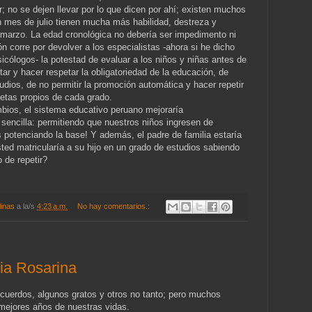
ar; no se dejen llevar por lo que dicen por ahí; existen muchos
 mes de julio tienen mucha más habilidad, destreza y
marzo. La edad cronológica no debería ser impedimento ni
ón corre por devolver a los especialistas -ahora si he dicho
sicólogos- la potestad de evaluar a los niños y niñas antes de
tar y hacer respetar la obligatoriedad de la educación, de
tudios, de no permitir la promoción automática y hacer repetir
metas propios de cada grado.
ios, el sistema educativo peruano mejoraría
encilla: permitiendo que nuestros niños ingresen de
s potenciando la base! Y además, el padre de familia estaría
ed matricularía a su hijo en un grado de estudios sabiendo
 de repetir?
linas
a la/s
4:23 a.m.
No hay comentarios.:
ia Rosarina
cuerdos, algunos gratos y otros no tanto; pero muchos
mejores años de nuestras vidas.