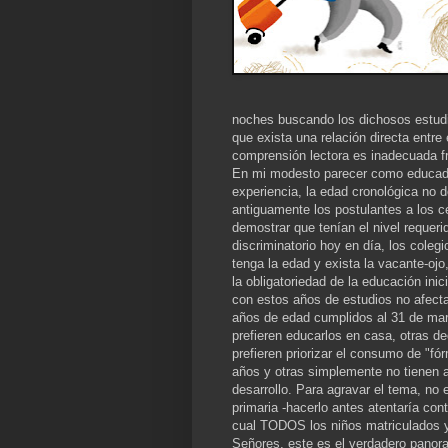
noches buscando los dichosos estudi
que exista una relación directa entre
comprensión lectora es inadecuada fr
En mi modesto parecer como educado
experiencia, la edad cronológica no de
antiguamente los postulantes a los c
demostrar que tenían el nivel requeri
discriminatorio hoy en día, los cole
tenga la edad y exista la vacante-o
la obligatoriedad de la educación ini
con estos años de estudios no afecta 
años de edad cumplidos al 31 de marz
prefieren educarlos en casa, otras d
prefieren priorizar el consumo de "f
años y otras simplemente no tienen 
desarrollo. Para agravar el tema, no 
primaria -hacerlo antes atentaría cont
cual TODOS los niños matriculados y
Señores, este es el verdadero panora