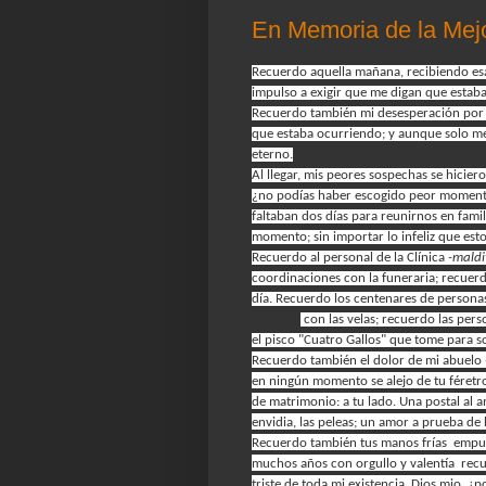
En Memoria de la Mej
Recuerdo aquella mañana, recibiendo esa
impulso a exigir que me digan que estaba
Recuerdo también mi desesperación por ve
que estaba ocurriendo; y aunque solo me 
eterno.
Al llegar, mis peores sospechas se hiciero
¿no podías haber escogido peor momento
faltaban dos días para reunirnos en famili
momento; sin importar lo infeliz que est
Recuerdo al personal de la Clínica
-maldi
coordinaciones con la funeraria; recuerd
día.
Recuerdo los centenares de personas
birthday
con las velas; recuerdo las pe
el pisco "Cuatro Gallos" que tome para so
Recuerdo también el dolor de mi abuelo
en ningún momento se alejo de tu féretr
de matrimonio: a tu lado. Una postal al 
envidia, las peleas; un amor a prueba de 
Recuerdo también tus manos frías empuña
muchos años con orgullo y valentía rec
triste de toda mi existencia, Dios mio, ¿po