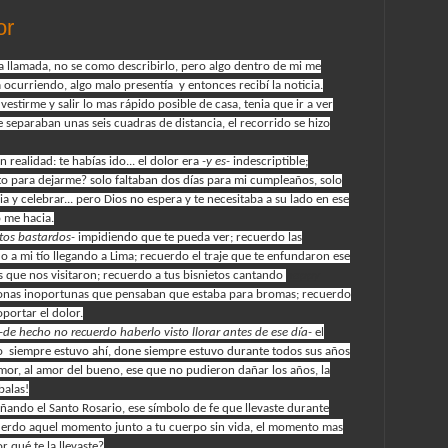
or
 llamada, no se como describirlo, pero algo dentro de mi me
 ocurriendo, algo malo presentía y entonces recibí la noticia.
stirme y salir lo mas rápido posible de casa, tenia que ir a ver
separaban unas seis cuadras de distancia, el recorrido se hizo
n realidad: te habías ido... el dolor era
-y es-
indescriptible;
 para dejarme? solo faltaban dos días para mi cumpleaños, solo
a y celebrar... pero Dios no espera y te necesitaba a su lado en ese
o me hacia.
tos bastardos-
impidiendo que te pueda ver; recuerdo las
o a mi tío llegando a Lima; recuerdo el traje que te enfundaron ese
 que nos visitaron; recuerdo a tus bisnietos cantando
happy
rsonas inoportunas que pensaban que estaba para bromas; recuerdo
portar el dolor.
-de hecho no recuerdo haberlo visto llorar antes de ese día-
el
o siempre estuvo ahí, done siempre estuvo durante todos sus años
amor, al amor del bueno, ese que no pudieron dañar los años, la
balas!
ndo el Santo Rosario, ese símbolo de fe que llevaste durante
uerdo aquel momento junto a tu cuerpo sin vida, el momento mas
r qué te la llevaste?