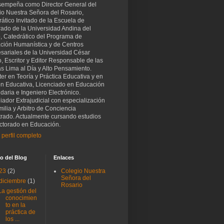
sempeña como Director General del
io Nuestra Señora del Rosario,
ático Invitado de la Escuela de
rado de la Universidad Andina del
, Catedrático del Programa de
ción Humanística y de Centros
sariales de la Universidad César
o, Escritor y Editor Responsable de las
as Lima al Día y Alto Pensamiento.
er en Teoría y Práctica Educativa y en
ón Educativa, Licenciado en Educación
aria e Ingeniero Electrónico.
iador Extrajudicial con especialización
ilia y Arbitro de Conciencia
trado. Actualmente cursando estudios
ctorado en Educación.
 perfil completo
o del Blog
Enlaces
23
(2)
Colegio Nuestra
Señora del
diciembre
(1)
Rosario
La gestión del
conocimien
to en la
práctica de
los ...