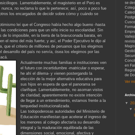
psicólogos. Lamentablemente, el magisterio en el Perú es
se de
Coleg
i nunca, no reclama lo que le pertenece; así, poco a poco fue
Catedr
 otros los encargados de decidir sobre cómo y cuándo se
Postg
Cusco
optimismo leí que el Congreso había hecho algo bueno -hasta
Forma
las condiciones para que un niño inicie su escolaridad. Sin
Empre
 de lo imposible, en la tierra de la bravuconada barata, en
Vallej
 el reino del más fuerte; y así, el Poder Ejecutivo le dijo al
revist
a, que el criterio de milllones de peruanos que los elegimos
Magist
Gesti
 desarrollo del país no servía, ósea los elegimos por las
Secund
 acá.
Concil
Actualmente muchas familias e instituciones ven
en Fam
el futuro con incertidumbre -matricular o esperar,
Regis
he ahí el dilema- y vienen postergando la
de Do
elección de la mejor alternativa educativa para
Ver mi
sus hijos en espera de que el panorama se
clarifique. Lamentablemente, no asoman vistos
de claridad; aparentemente no existe intención
Archiv
de llegar a un entendimiento, estamos frente a la
▼
20
terquedad institucionalizada.
▼
Las todopoderosas autoridades del Ministerio de
Educación manifiestan que acelerar el ingreso de
los menores al colegio afectaría su desarrollo
integral y la maduración equilibrada de las
dimensiones social, emocional, afectiva y