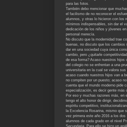
para las fotos.
También debo mencionar que muchas 
el facilismo de no reconocer el esfu
alumnos, y otras lo hicieron con los 
mínimos indispensables, sin dar el va
dedicación de los niños y jóvenes en
personal merecía.
No discuto que la modernidad trae c
buenas, no discuto que los cambios 
dar en una sociedad cuya única cons
cambio, pero ¿quitarle competitivida
de esa forma? Acaso nuestros hijos
del colegio no se enfrentan a una pr
universitaria en la cual se valora su
acaso cuando nuestros hijos van a 
no compiten por un puesto; acaso no
cuenta que el mundo moderno pide 
especialización, es decir gente más
Por eso y muchas razones más, en e
tengo el alto honor de dirigir, decidi
espíritu competitivo, institucionaliza
la Excelencia Rosarina, mismo que s
vez primera este año 2016 a los dos
alumnos de cada grado en el nivel Pr
Secundaria. Para ello se hizo un anál