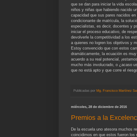
que se dan para iniciar la vida escol
niños y niñas que habiendo nacido un
capacidad que sus pares nacidos en 
condicionante de matrícula, la soluci
especialistas, es decir, docentes y p
iniciar el proceso educativo, de respe
devolverle la competitividad a los es
a quienes no logren los objetivos y 
Estoy convencido que con estos camb
dramáticamente, la ecuación es muy s
acuerdo a su real potencial, ¡estamo
mucho más involucrado, o ¿acaso ust
que no está apto y que corre el riesgo
Publicadas por
Mg. Francisco Martínez Sa
miércoles, 28 de diciembre de 2016
Premios a la Excelenc
De la escuela uno atesora muchos re
coincidimos en que estos fueron los 