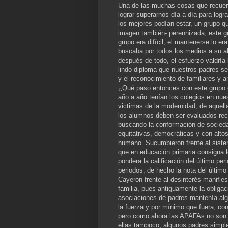
Una de las muchas cosas que recuerdo
lograr superarnos día a día para logra
los mejores podían estar, un grupo q
imagen también- perennizada, este gr
grupo era difícil, el mantenerse lo 
buscaba por todos los medios a su al
después de todo, el esfuerzo valdría
lindo diploma que nuestros padres se
y el reconocimiento de familiares y 
¿Qué paso entonces con este grupo 
año a año tenían los colegios en nue
victimas de la modernidad, de aquel
los alumnos deben ser evaluados rec
buscando la conformación de socied
equitativas, democráticas y con altos
humano. Sucumbieron frente al siste
que en educación primaria consigna l
pondera la calificación del último per
periodos, de hecho la nota del último 
Cayeron frente al desinterés manifi
familia, pues antiguamente la obligac
asociaciones de padres mantenía alg
la fuerza y por mínimo que fuera, con
pero como ahora las APAFAs no son ob
ellas tampoco, algunos padres simpl