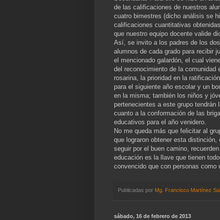
de las calificaciones de nuestros al
cuatro bimestres (dicho análisis se h
calificaciones cuantitativas obtenidas
que nuestro equipo docente valide di
Así, se invito a los padres de los do
alumnos de cada grado para recibir ju
el mencionado galardón, el cual vie
del reconocimiento de la comunidad 
rosarina, la prioridad en la ratificaci
para el siguiente año escolar y un b
en la misma; también los niños y jó
pertenecientes a este grupo tendrán l
cuanto a la conformación de las brig
educativos para el año venidero.
No me queda más que felicitar al gru
que lograron obtener esta distinción, e
seguir por el buen camino, recuerden
educación es la llave que tienen todo
convencido que con personas como u
Publicadas por
Mg. Francisco Martínez Sa
sábado, 16 de febrero de 2013