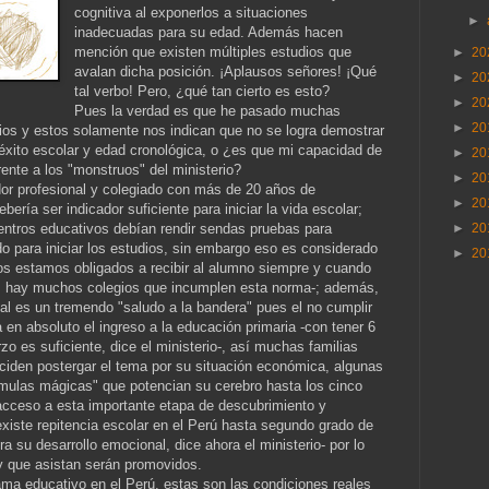
cognitiva al exponerlos a situaciones
►
inadecuadas para su edad. Además hacen
mención que existen múltiples estudios que
►
20
avalan dicha posición. ¡Aplausos señores! ¡Qué
►
20
tal verbo! Pero, ¿qué tan cierto es esto?
►
20
Pues la verdad es que he pasado muchas
►
20
os y estos solamente nos indican que no se logra demostrar
 éxito escolar y edad cronológica, o ¿es que mi capacidad de
►
20
ente a los "monstruos" del ministerio?
►
20
r profesional y colegiado con más de 20 años de
►
20
bería ser indicador suficiente para iniciar la vida escolar;
entros educativos debían rendir sendas pruebas para
►
20
do para iniciar los estudios, sin embargo eso es considerado
►
20
gios estamos obligados a recibir al alumno siempre y cuando
jo, hay muchos colegios que incumplen esta norma-; además,
cial es un tremendo "saludo a la bandera" pues el no cumplir
en absoluto el ingreso a la educación primaria -con tener 6
o es suficiente, dice el ministerio-, así muchas familias
eciden postergar el tema por su situación económica, algunas
órmulas mágicas" que potencian su cerebro hasta los cinco
acceso a esta importante etapa de descubrimiento y
existe repitencia escolar en el Perú hasta segundo grado de
ra su desarrollo emocional, dice ahora el ministerio- por lo
 que asistan serán promovidos.
ma educativo en el Perú, estas son las condiciones reales