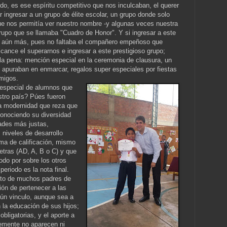
, es ese espíritu competitivo que nos inculcaban, el querer
r ingresar a un grupo de élite escolar, un grupo donde solo
ue nos permitía ver nuestro nombre -y algunas veces nuestra
upo que se llamaba "Cuadro de Honor". Y si ingresar a este
era aún más, pues no faltaba el compañero empeñoso que
cance el superarnos e ingresar a este prestigioso grupo;
 la pena: mención especial en la ceremonia de clausura, un
 apuraban en enmarcar, regalos super especiales por fiestas
amigos.
especial de alumnos que
stro país? Púes fueron
la modernidad que reza que
onociendo su diversidad
ades más justas,
 niveles de desarrollo
ma de calificación, mismo
etras (AD, A, B o C) y que
iodo por sobre los otros
periodo es la nota final.
esto de muchos padres de
ión de pertenecer a las
ún vinculo, aunque sea a
 la educación de sus hijos;
ligatorias, y el aporte a
emente no aparecen ni