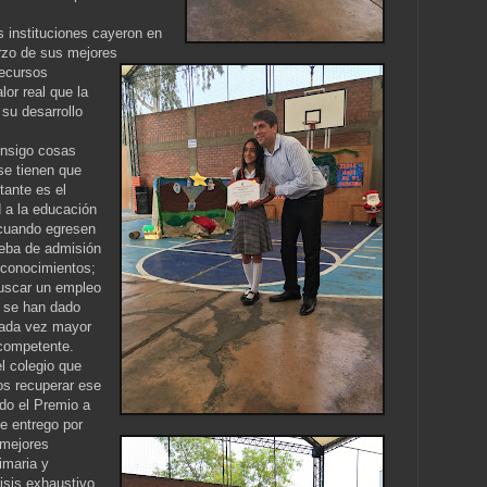
instituciones cayeron en
erzo de sus mejores
recursos
lor real que la
 su desarrollo
onsigo cosas
se tienen que
tante es el
d a la educación
 cuando egresen
ueba de admisión
s conocimientos;
buscar un empleo
 se han dado
cada vez mayor
 competente.
l colegio que
mos recuperar ese
ndo el Premio a
e entrego por
 mejores
imaria y
isis exhaustivo