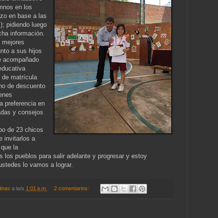
umnos en los
izo en base a las
); pidiendo luego
cha información.
s mejores
nto a sus hijos
ne acompañado
educativa
ón de matrícula
ono de descuento
venes
a preferencia en
adas y consejos
po de 23 chicos
 invitarlos a
 que la
s los pueblos para salir adelante y progresar y estoy
stedes lo vamos a lograr.
linas
a la/s
1:01 a.m.
2 comentarios: