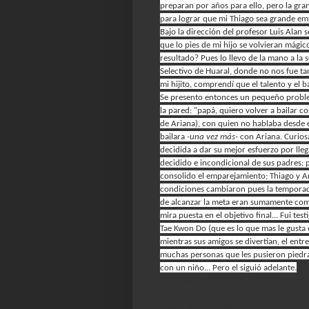
preparan por años para ello, pero la gra
para lograr que mi Thiago sea grande em
Bajo la dirección del profesor Luis Alan 
que lo pies de mi hijo se volvieran mágic
resultado? Pues lo llevo de la mano a la 
Selectivo de Huaral, donde no nos fue t
mi hijito, comprendí que el talento y el b
Se presento entonces un pequeño problemi
la pared: "papá, quiero volver a bailar c
de Ariana), con quien no hablaba desde e
bailara
-una vez más-
con Ariana. Curios
decidida a dar su mejor esfuerzo por lle
decidido e incondicional de sus padres: p
consolido el emparejamiento; Thiago y Ari
condiciones cambiaron pues la temporada 
de alcanzar la meta eran sumamente com
mira puesta en el objetivo final... Fui tes
Tae Kwon Do (que es lo que mas le gusta e
mientras sus amigos se divertían, el entr
muchas personas que les pusieron piedra
con un niño... Pero el siguió adelante.
Así, el día 15 de Diciembre fuimos al V 
al Mundial de Trujillo 2013, ultima opor
Thiago, acompañado de Ariana
-su parej