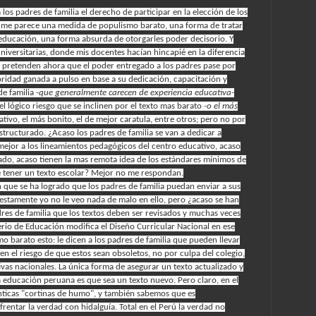
os padres de familia el derecho de participar en la elección de los
s me parece una medida de populismo barato, una forma de tratar
educación, una forma absurda de otorgarles poder decisorio. Y
iversitarias, donde mis docentes hacían hincapié en la diferencia
os pretenden
ahora
que el poder entregado a los padres pase por
oridad ganada a pulso en base a su dedicación, capacitación y
de familia
-que generalmente carecen de experiencia educativa-
 el lógico riesgo que se inclinen por el texto mas barato
-o el más
mativo, el más bonito, el de mejor caratula, entre otros; pero no por
structurado. ¿Acaso los padres de familia se van a dedicar a
 mejor a los lineamientos pedagógicos del centro educativo, acaso
ado, acaso tienen la mas remota idea de los estándares mínimos de
 tener un texto escolar? Mejor no me respondan.
 que se ha logrado que los padres de familia puedan enviar a sus
estamente yo no le veo nada de malo en ello, pero ¿acaso se han
dres de familia que los textos deben ser revisados y muchas veces
io de Educación modifica el Diseño Curricular Nacional en ese
o barato esto: le dicen a los padres de familia que pueden llevar
en el riesgo de que estos sean obsoletos, no por culpa del colegio,
ivas nacionales. La única forma de asegurar un texto actualizado y
 educación peruana es que sea un texto nuevo. Pero claro, en el
nticas "cortinas de humo", y también sabemos que es
frentar la verdad con hidalguía. Total en el Perú la verdad no