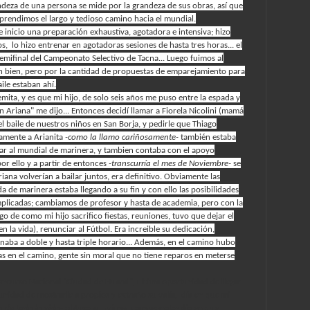
ndeza de una persona se mide por la grandeza de sus obras, así que
prendimos el largo y tedioso camino hacia el mundial.
se inicio una preparación exhaustiva, agotadora e intensiva; hizo
os, lo hizo entrenar en agotadoras sesiones de hasta tres horas... el
semifinal del Campeonato Selectivo de Tacna... Luego fuimos al
an bien, pero por la cantidad de propuestas de emparejamiento para
aile estaban ahí.
ta, y es que mi hijo, de solo seis años me puso entre la espada y
on Ariana" me dijo... Entonces decidí llamar a Fiorela Nicolini (mamá
l baile de nuestros niños en San Borja, y pedirle que Thiago
amente a Arianita
-como la llamo cariñosamente-
también estaba
gar al mundial de marinera, y tambien contaba con el apoyo
or ello y a partir de entonces
-transcurría el mes de Noviembre-
se
ana volverían a bailar juntos, era definitivo. Obviamente las
de marinera estaba llegando a su fin y con ello las posibilidades
plicadas; cambiamos de profesor y hasta de academia, pero con la
tigo de como mi hijo sacrifico fiestas, reuniones, tuvo que dejar el
n la vida), renunciar al Fútbol. Era increible su dedicación,
enaba a doble y hasta triple horario... Además, en el camino hubo
s en el camino, gente sin moral que no tiene reparos en meterse
Concurso Nacional "Ciudad de Huaral", ultima oportunidad de llegar
tunidad de mostrarle a propios y extraño su valía, día en que mi
a de toda la vida-
obtuvo su primer campeonato; día en que