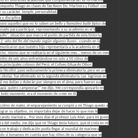
queño en diferentes academias que complementarían su formación
mi pequeño Thiago en clases de Tae Kwon Do, Marinera y Fútbol con
ar su carácter temple, personalidad,
 y disciplina.
para aquellos que no lo saben un bello y llamativo baile típico de
onado para participar, representando a su academia en el II
llo"; situación que marca el punto de partida de esta historia.
012
-año del fin del mundo según algunos ilusos-
, cuando en la
municaron que nuestro hijo representaría a la academia en el
or, mismo que se realizaría en el siguiente mes... menos de un mes
n niño de seis años enfrentándose no solo a 50 niños de
s principales colosos del Perú: el Coliseo Eduardo Dibos.
 Nicolini, paso exitosamente la primera eliminatoria; pero en un
s obvias, fue eliminado en la segunda eliminatoria. Las lagrimas en
rá) me dolían y dolerán por siempre en el alma; pero fueron sus
papá: quiero campeonar!" me dijo. Me correspondía apoyarlo en
 en todo momento, era el momento de creer en él.
s, la incertidumbre y la desconfianza en esta complicada
 colmo de males, el emparejamiento se rompió y mi Thiago quedo a
lograr su objetivo, no importaba dejar de hacer lo que mas le
icando marinera... Por esos días el profesor Luis Alan, para mi gusto
a del medio, me dijo que mi Thiago tenia futuro, que el creía en mi
e con trabajo y dedicación podía llegar al mundial de marinera
odo si tomamos en cuenta que hay niños de su categoría que se