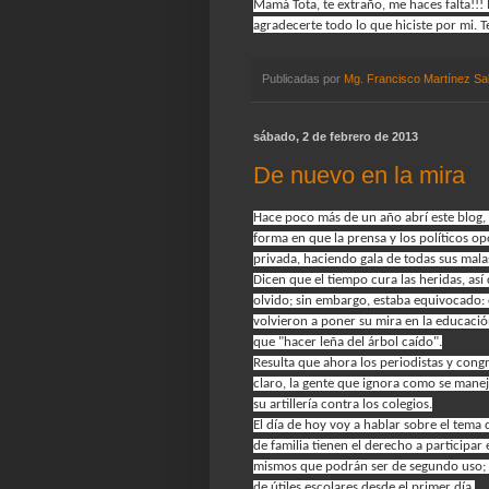
Mamá Tota, te extraño, me haces falta!!
agradecerte todo lo que hiciste por mi. 
Publicadas por
Mg. Francisco Martínez Sa
sábado, 2 de febrero de 2013
De nuevo en la mira
Hace poco más de un año abrí este blog,
forma en que la prensa y los políticos o
privada, haciendo gala de todas sus mal
Dicen que el tiempo cura las heridas, así
olvido; sin embargo, estaba equivocado: e
volvieron a poner su mira en la educació
que "hacer leña del árbol caído".
Resulta que ahora los periodistas y cong
claro, la gente que ignora como se manej
su artillería contra los colegios.
El día de hoy voy a hablar sobre el tema 
de familia tienen el derecho a participar e
mismos que podrán ser de segundo uso; y 
de útiles escolares desde el primer día.