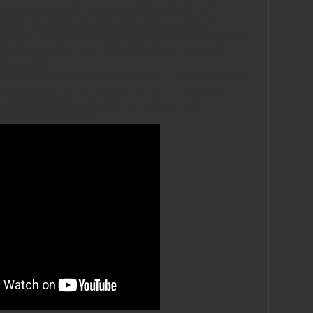
s de Huaral" su derecho a estar en el mundial; día en que
iempo ni la experiencia para lograr aquello que realmente
or ello"; este día mi hijo
-de solo seis años-
me dio una lección de
docente no había recibido, me dijo: "si se pueden alcanzar los
te por ellos".
 de lo que somos y de lo que hemos logrado... Menos de tres meses
mas tres años de preparación de algunos; pero con toda la fe
a, la lindisima Ariana... Fuerza chicos, se merecen estar
pre: el cielo es el limite!