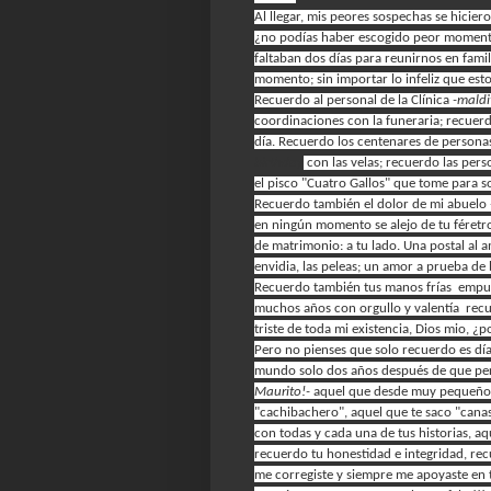
Al llegar, mis peores sospechas se hiciero
¿no podías haber escogido peor momento
faltaban dos días para reunirnos en famili
momento; sin importar lo infeliz que est
Recuerdo al personal de la Clínica
-maldi
coordinaciones con la funeraria; recuerd
día.
Recuerdo los centenares de personas
birthday
con las velas; recuerdo las pe
el pisco "Cuatro Gallos" que tome para so
Recuerdo también el dolor de mi abuelo
en ningún momento se alejo de tu féretr
de matrimonio: a tu lado. Una postal al 
envidia, las peleas; un amor a prueba de 
Recuerdo también tus manos frías empuña
muchos años con orgullo y valentía rec
triste de toda mi existencia, Dios mio, ¿po
Pero no pienses que solo recuerdo es día,
mundo solo dos años después de que per
Maurito!-
aquel que desde muy pequeño ll
"cachibachero", aquel que te saco "cana
con todas y cada una de tus historias, aq
recuerdo tu honestidad e integridad, re
me corregiste y siempre me apoyaste en 