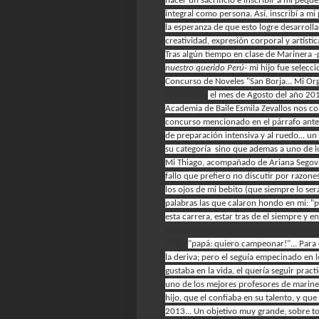
hacer un sacrificio e inscribir a mi pe
integral como persona. Así, inscribí a 
la esperanza de que esto logre desarroll
creatividad, expresión corporal y artística
Tras algún tiempo en clase de Marinera
-
nuestro querido Perú-
mi hijo fue selecci
Concurso de Noveles "San Borja... Mi Orgu
Transcurría
el mes de Agosto del año 2
Academia de Baile Esmila Zevallos nos co
concurso mencionado en el párrafo anteri
de preparación intensiva y al ruedo... u
su categoría sino que ademas a uno de lo
Mi Thiago, acompañado de Ariana Segovia
fallo que prefiero no discutir por razone
los ojos de mi bebito (que siempre lo se
palabras las que calaron hondo en mi: "
esta carrera, estar tras de el siempre y
Fue entonces que me invadieron las duda
meta:
"papá: quiero campeonar!"... Para
la deriva; pero el seguía empecinado en 
gustaba en la vida, el quería seguir pract
uno de los mejores profesores de mariner
hijo, que el confiaba en su talento, y qu
2013... Un objetivo muy grande, sobre t