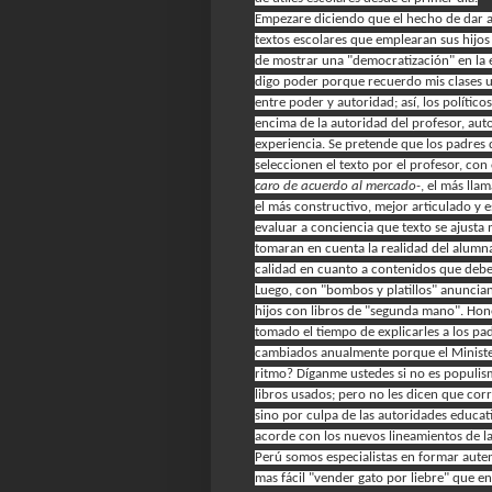
Empezare diciendo que el hecho de dar a l
textos escolares que emplearan sus hijo
de mostrar una "democratización" en la 
digo poder porque recuerdo mis clases un
entre poder y autoridad; así, los polític
encima de la autoridad del profesor, aut
experiencia. Se pretende que los padres 
seleccionen el texto por el profesor, con
caro de acuerdo al mercado-
, el más lla
el más constructivo, mejor articulado y e
evaluar a conciencia que texto se ajusta
tomaran en cuenta la realidad del alumn
calidad en cuanto a contenidos que debe
Luego, con "bombos y platillos" anuncian
hijos con libros de "segunda mano". Hon
tomado el tiempo de explicarles a los pa
cambiados anualmente porque el Minister
ritmo? Díganme ustedes si no es populism
libros usados; pero no les dicen que corr
sino por culpa de las autoridades educat
acorde con los nuevos lineamientos de la
Perú somos especialistas en formar aute
mas fácil "vender gato por liebre" que en