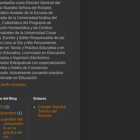
sempeña como Director General del
io Nuestra Señora del Rosario,
ático Invitado de la Escuela de
rado de la Universidad Andina del
, Catedrático del Programa de
ción Humanística y de Centros
sariales de la Universidad César
o, Escritor y Editor Responsable de las
as Lima al Día y Alto Pensamiento.
er en Teoría y Práctica Educativa y en
ón Educativa, Licenciado en Educación
aria e Ingeniero Electrónico.
iador Extrajudicial con especialización
ilia y Arbitro de Conciencia
trado. Actualmente cursando estudios
ctorado en Educación.
 perfil completo
o del Blog
Enlaces
23
(2)
Colegio Nuestra
Señora del
diciembre
(1)
Rosario
La gestión del
conocimien
to en la
práctica de
los ...