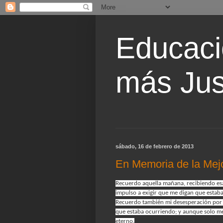
Educaci
más Jus
sábado, 16 de febrero de 2013
En Memoria de la Mej
Recuerdo aquella mañana, recibiendo esa
impulso a exigir que me digan que estaba
Recuerdo también mi desesperación por ve
que estaba ocurriendo; y aunque solo me 
eterno.