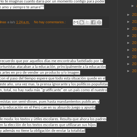
! No te imaginas cuanto daría por un momento contigo para poder
►
Te amo y siempre te amare!!!
►
20
►
20
linas
a la/s
1:24 a.m.
No hay comentarios.:
►
20
►
20
►
20
►
20
►
20
 recuerdo que por aquellos días me encontraba fastidiado por la
►
20
portunistas atacaban a la educación, principalmente a la educación
►
20
as artes en pro de vender un producto y/o imagen.
 con el paso del tiempo espere que todo esta situación quede en el
ste año, una vez mas, la prensa ignorante y los políticos populistas
n, total, no hay nada más "gratificante" en un país como el nuestro
resistas son semi-dioses, pues hasta mandamientos publican; y
a la educación en el Perú cae en su absurdo juego y apunta
de moda: los textos y útiles escolares. Resulta que ahora los padres
n la elección de los textos escolares que utilizaran sus hijos,
además no tiene la obligación de enviar la totalidad