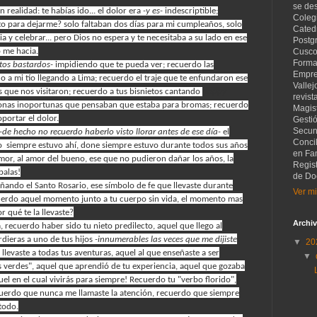
se de
n realidad: te habías ido... el dolor era
-y es-
indescriptible;
Coleg
 para dejarme? solo faltaban dos días para mi cumpleaños, solo
Catedr
a y celebrar... pero Dios no espera y te necesitaba a su lado en ese
Postg
o me hacia.
Cusco
Forma
tos bastardos-
impidiendo que te pueda ver; recuerdo las
Empre
o a mi tío llegando a Lima; recuerdo el traje que te enfundaron ese
Vallej
 que nos visitaron; recuerdo a tus bisnietos cantando
happy
revist
rsonas inoportunas que pensaban que estaba para bromas; recuerdo
Magist
portar el dolor.
Gesti
Secund
-de hecho no recuerdo haberlo visto llorar antes de ese día-
el
Concil
o siempre estuvo ahí, done siempre estuvo durante todos sus años
en Fam
amor, al amor del bueno, ese que no pudieron dañar los años, la
Regis
balas!
de Do
ndo el Santo Rosario, ese símbolo de fe que llevaste durante
Ver mi
uerdo aquel momento junto a tu cuerpo sin vida, el momento mas
r qué te la llevaste?
Archiv
 recuerdo haber sido tu nieto predilecto, aquel que llego al
dieras a uno de tus hijos
-innumerables las veces que me dijiste
▼
20
evaste a todas tus aventuras, aquel al que enseñaste a ser
▼
s verdes", aquel que aprendió de tu experiencia, aquel que gozaba
uel en el cual vivirás para siempre! Recuerdo tu "verbo florido",
cuerdo que nunca me llamaste la atención, recuerdo que siempre
todo.