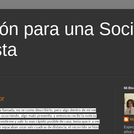
ón para una Soc
ta
Mi Blo
or
 llamada, no se como describirlo, pero algo dentro de mi me
 ocurriendo, algo malo presentía y entonces recibí la noticia.
Mg
stirme y salir lo mas rápido posible de casa, tenia que ir a ver
Espec
separaban unas seis cuadras de distancia, el recorrido se hizo
años d