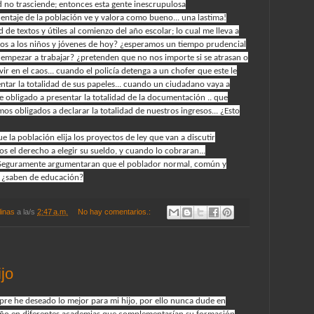
d no trasciende; entonces esta gente inescrupulosa
ntaje de la población ve y valora como bueno... una lastima!
ad de textos y útiles al comienzo del año escolar; lo cual me lleva a
s a los niños y jóvenes de hoy? ¿esperamos un tiempo prudencial
 empezar a trabajar? ¿pretenden que no nos importe si se atrasan o
 en el caos... cuando el policía detenga a un chofer que este le
ntar la totalidad de sus papeles... cuando un ciudadano vaya a
e obligado a presentar la totalidad de la documentación .. que
s obligados a declarar la totalidad de nuestros ingresos... ¿Esto
la población elija los proyectos de ley que van a discutir
s el derecho a elegir su sueldo, y cuando lo cobraran...
s? Seguramente argumentaran que el poblador normal, común y
s, ¿saben de educación?
linas
a la/s
2:47 a.m.
No hay comentarios.:
jo
re he deseado lo mejor para mi hijo, por ello nunca dude en