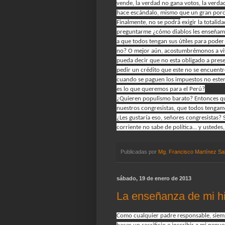
vende, la verdad no gana votos, la verda
hace escándalo, mismo que un gran porce
Finalmente, no se podrá
exigir la totalid
preguntarme ¿cómo diablos les enseñamo
a que todos tengan sus útiles para poder
no? O mejor aún, acostumbrémonos a vivir
pueda decir que no esta obligado a prese
pedir un crédito que este no se encuentr
cuando se paguen los impuestos no estemo
es lo que queremos para el Perú?
¿Quieren populismo barato? Entonces que 
nuestros congresistas, que todos tengamo
¿Les gustaría eso, señores congresista
corriente no sabe de política... y ustede
Publicadas por
Mg. Francisco Martínez Sa
sábado, 19 de enero de 2013
La enseñanza de mi hi
Como cualquier padre responsable, siemp