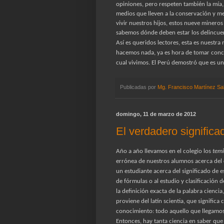
opiniones, pero respeten también la mía
medios que lleven a la conservación y me
vivir nuestros hijos, estos nueve minero
sabemos dónde deben estar los delincue
Así es queridos lectores, esta es nuestr
hacemos nada, ya es hora de tomar concie
cual vivimos. El Perú demostró que es un 
Publicadas por
Mg. Francisco Martínez Sa
domingo, 11 de marzo de 2012
El verdadero significa
Año a año llevamos en el colegio los
temi
errónea de nuestros alumnos acerca del c
un estudiante acerca del significado de es
de fórmulas o al estudio y clasificación d
la definición exacta de la palabra cienci
proviene del latín scientia, que significa
conocimiento: todo aquello que llegamos
Entonces, hay tanta ciencia en saber que