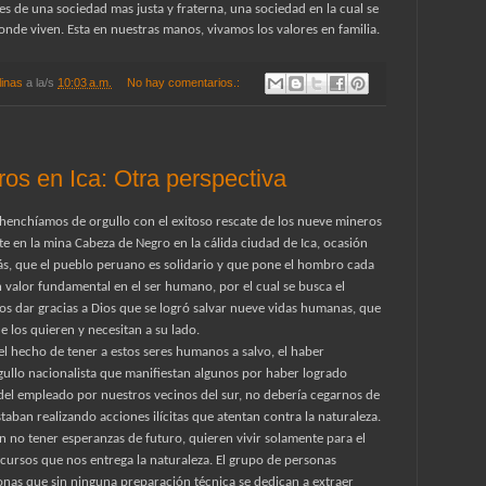
 de una sociedad mas justa y fraterna, una sociedad en la cual se
nde viven. Esta en nuestras manos, vivamos los valores en familia.
linas
a la/s
10:03 a.m.
No hay comentarios.:
ros en Ica: Otra perspectiva
henchíamos de orgullo con el exitoso rescate de los nueve mineros
 en la mina Cabeza de Negro en la cálida ciudad de Ica, ocasión
s, que el pueblo peruano es solidario y que pone el hombro cada
n valor fundamental en el ser humano, por el cual se busca el
s dar gracias a Dios que se logró salvar nueve vidas humanas, que
 los quieren y necesitan a su lado.
 el hecho de tener a estos seres humanos a salvo, el haber
gullo nacionalista que manifiestan algunos por haber logrado
del empleado por nuestros vecinos del sur, no debería cegarnos de
taban realizando acciones ilícitas que atentan contra la naturaleza.
 no tener esperanzas de futuro, quieren vivir solamente para el
ecursos que nos entrega la naturaleza. El grupo de personas
onas que sin ninguna preparación técnica se dedican a extraer