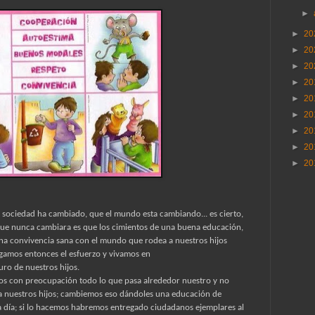
►
►
20
►
20
►
20
►
20
►
20
►
20
►
20
►
20
►
20
 sociedad ha cambiado, que el mundo esta cambiando... es cierto,
que nunca cambiara es que los cimientos de una buena educación,
una convivencia sana con el mundo que rodea a nuestros hijos
agamos entonces el esfuerzo y vivamos en
ro de nuestros hijos.
os con preocupación todo lo que pasa alrededor nuestro y no
a nuestros hijos; cambiemos eso dándoles una educación de
a a día; si lo hacemos habremos entregado ciudadanos ejemplares al