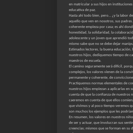
en matricular a sus hijos en institucione
educativa de paz.
Hasta ahí todo bien, pero... ¿y la labor d
aquello que ven en nosotros, sus padres.
coherente empieza por casa; es ahí donde
honestidad, la solidaridad, la colaboraci
adolescente y un joven que aprendió todo 
mismo sabe que no se debe dejar manipula
Estimados lectores, la buena educación, 
nuestros hijos, dediquemos tiempo de cal
maestros de escuela.
El camino seguramente será difícil, porq
complejos, los valores vienen de la convi
permanente y coherente, de convicciones
Practiquemos normas elementales de cort
nuestros hijos empiezan a aplicarlas en 
cuenta de que la confianza de nuestros 
caeremos en cuenta de que ellos comien
que vivimos y al poco tiempo veremos qu
son muchos los ejemplos que les podríam
En resumen, los valores en nuestros niñ
de ser y actuar, que involucran sus sen
creencias; mismos que se forman en su d