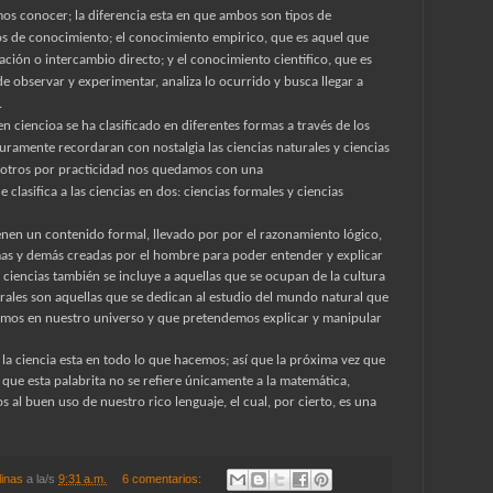
s conocer; la diferencia esta en que ambos son tipos de
pos de conocimiento; el conocimiento empirico, que es aquel que
ción o intercambio directo; y el conocimiento cientifico, que es
e observar y experimentar, analiza lo ocurrido y busca llegar a
.
 ciencioa se ha clasificado en diferentes formas a través de los
mente recordaran con nostalgia las ciencias naturales y ciencias
nosotros por practicidad nos quedamos con una
e clasifica a las ciencias en dos: ciencias formales y ciencias
ienen un contenido formal, llevado por por el razonamiento lógico,
mas y demás creadas por el hombre para poder entender y explicar
ciencias también se incluye a aquellas que se ocupan de la cultura
turales son aquellas que se dedican al estudio del mundo natural que
amos en nuestro universo y que pretendemos explicar y manipular
 la ciencia esta en todo lo que hacemos; así que la próxima vez que
ue esta palabrita no se refiere únicamente a la matemática,
s al buen uso de nuestro rico lenguaje, el cual, por cierto, es una
linas
a la/s
9:31 a.m.
6 comentarios: