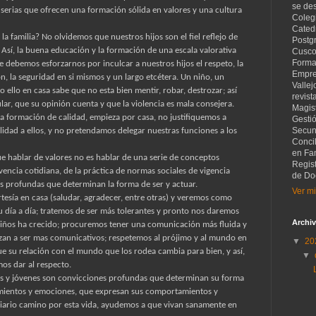
se de
s serias que ofrecen una formación sólida en valores y una cultura
Coleg
Catedr
e la familia? No olvidemos que nuestros hijos son el fiel reflejo de
Postg
 Así, la buena educación y la formación de una escala valorativa
Cusco
Forma
 debemos esforzarnos por inculcar a nuestros hijos el respeto, la
Empre
ón, la seguridad en si mismos y un largo etcétera. Un niño, un
Vallej
ello en casa sabe que no esta bien mentir, robar, destrozar; así
revist
r, que su opinión cuenta y que la violencia es mala consejera.
Magist
la formación de calidad, empieza por casa, no justifiquemos a
Gesti
Secund
idad a ellos, y no pretendamos delegar nuestras funciones a los
Concil
en Fam
ue hablar de valores no es hablar de una serie de conceptos
Regis
vencia cotidiana, de la práctica de normas sociales de vigencia
de Do
 profundas que determinan la forma de ser y actuar.
Ver mi
esía en casa (saludar, agradecer, entre otras) y veremos como
su día a día; tratemos de ser más tolerantes y pronto nos daremos
Archiv
niños ha crecido; procuremos tener una comunicación más fluida y
zan a ser mas comunicativos; respetemos al prójimo y al mundo en
▼
20
e su relación con el mundo que los rodea cambia para bien, y así,
▼
os dar al respecto.
os y jóvenes son convicciones profundas que determinan su forma
timientos y emociones, que expresan sus comportamientos y
iario camino por esta vida, ayudemos a que vivan sanamente en