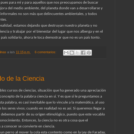
, pues para mí y para aquellos que nos preocupamos de buscar
jora del medio ambiente, del planeta donde van a desarrollarse y
s informales no son más que delincuentes ambientales, y todos
ntes.
a realidad, estamos dejando que destruyan nuestro planeta y no
ncia y trabajar por el bienestar del lugar que nos alberga y en el
país solidario, ahora le toca demostrar que no es un país tonto.
linas
a la/s
11:15 p.m.
6 comentarios:
do de la Ciencia
bles
cursos de ciencias, situación que ha generado una apreciación
oncepto de la palabra ciencia en sí. Y es que si le preguntamos a
ta palabra, es casi inevitable que lo vincule a la matemática, al uso
e los seres vivos; cuando en realidad no es así. Si queremos llegar a
a, debemos partir de su origen etimológico, puesto que este vocablo
 conocimiento. Entonces, la ciencia no es otra cosa que el
 a conocer se convierte en ciencia.
 un perro al mover la cola esta contento como en la Ley de Faraday,