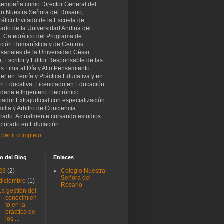
sempeña como Director General del
io Nuestra Señora del Rosario,
ático Invitado de la Escuela de
rado de la Universidad Andina del
, Catedrático del Programa de
ción Humanística y de Centros
sariales de la Universidad César
o, Escritor y Editor Responsable de las
as Lima al Día y Alto Pensamiento.
er en Teoría y Práctica Educativa y en
ón Educativa, Licenciado en Educación
aria e Ingeniero Electrónico.
iador Extrajudicial con especialización
ilia y Arbitro de Conciencia
trado. Actualmente cursando estudios
ctorado en Educación.
 perfil completo
o del Blog
Enlaces
23
(2)
Colegio Nuestra
Señora del
diciembre
(1)
Rosario
La gestión del
conocimien
to en la
práctica de
los ...