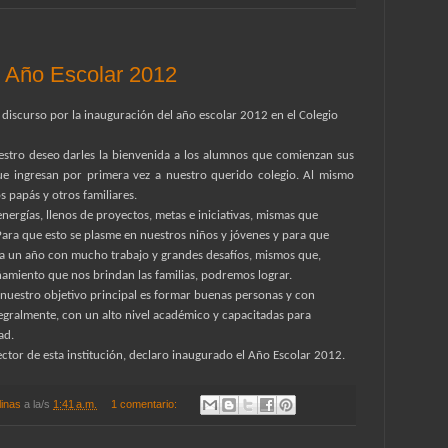
n Año Escolar 2012
discurso por la inauguración del año escolar 2012 en el Colegio
estro deseo darles la bienvenida a los alumnos que comienzan sus
ue ingresan por primera vez a nuestro querido colegio. Al mismo
 papás y otros familiares.
nergías, llenos de proyectos, metas e iniciativas, mismas que
Para que esto se plasme en nuestros niños y jóvenes y para que
era un año con mucho trabajo y grandes desafíos, mismos que,
amiento que nos brindan las familias, podremos lograr.
 nuestro objetivo principal es formar buenas personas y con
egralmente, con un alto nivel académico y capacitadas para
ad.
ector de esta institución, declaro inaugurado el Año Escolar 2012.
linas
a la/s
1:41 a.m.
1 comentario: