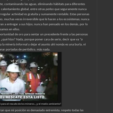
te, contaminando las aguas, eliminando hábitats para diferentes
 calentamiento global, entre otras
perlas
que seguramente nunca
 irregular actividad es gratuita y sumamente rentable. Estas personas
o, muchas veces irreversible que le hacen a los ecosistemas; nunca
an a entregar a sus hijos; nunca han pensado en los demás, por lo
samos en ellos.
portunidad de oro para sentar un precedente frente a las personas
s, ¿qué hizo? Nada, porque poner cara de serio, decir que va
"a
a la minería informal y dejar el asunto ahí nomás es una burla, ni
anar portadas de periódico, más nada.
í para el rescate de los míneros, ¿y el medio ambiente?
an que mi posición es demasiado extremista, respeto todas las