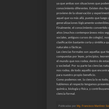
ya que ambas son situaciones que podemo
conocimiento diferentes. Existen dos ti
proviene de la observación y experimenta
aquel que va más allá, puesto que luego d
generalizaciones lógicamente sostenibles
Finalmente, el conocimiento convertido en
años (muchos contemporáneos míos segura
sociales, antiguos cursos de colegio), 
clasificación bastante corta y sintética qu
naturales o fácticas.
Las ciencias formales son aquellas que t
compuestas por leyes, principios, teore
el mundo que nos rodea; dentro de estas 
y sociedad. Por su parte las ciencias na
nos rodea, de todo aquello que encontr
para nuestro propio beneficio.
Como podemos ver, la ciencia lo es todo,
hablemos al respecto tengamos presente q
química, biología y física, y contribuyamo
ciencia formal.
Publicadas por
Mg. Francisco Martínez Sa